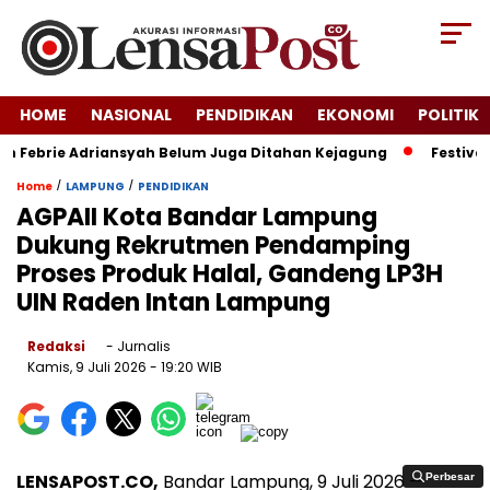
HOME
NASIONAL
PENDIDIKAN
EKONOMI
POLITIK
 Febrie Adriansyah Belum Juga Ditahan Kejagung
Festival Kr
/
/
Home
LAMPUNG
PENDIDIKAN
AGPAII Kota Bandar Lampung
Dukung Rekrutmen Pendamping
Proses Produk Halal, Gandeng LP3H
UIN Raden Intan Lampung
Redaksi
- Jurnalis
Kamis, 9 Juli 2026
- 19:20 WIB
LENSAPOST.CO,
Bandar Lampung, 9 Juli 2026 —
Perbesar
Perbesar