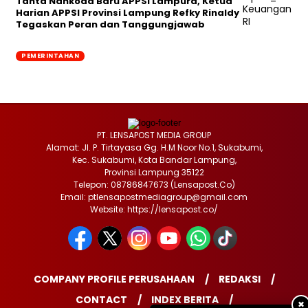
Tahta Nahkoda Baru APPSI Lampura, Ketua
Harian APPSI Provinsi Lampung Refky Rinaldy
Tegaskan Peran dan Tanggungjawab
PEMERINTAHAN
PT. LENSAPOST MEDIA GROUP
Alamat: Jl. P. Tirtayasa Gg. H.M Noor No.1, Sukabumi,
Kec. Sukabumi, Kota Bandar Lampung,
Provinsi Lampung 35122
Telepon: 08786847673 (Lensapost.Co)
Email: ptlensapostmediagroup@gmail.com
Website: https://lensapost.co/
COMPANY PROFILE PERUSAHAAN
REDAKSI
CONTACT
INDEX BERITA
✖