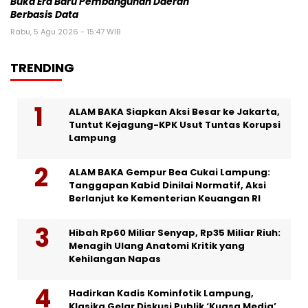
Buka Era Baru Pembangunan Daerah
Berbasis Data
Rabu, 5 Agu 2026 - 15:47 WIB
TRENDING
ALAM BAKA Siapkan Aksi Besar ke Jakarta,
Tuntut Kejagung-KPK Usut Tuntas Korupsi
Lampung
ALAM BAKA Gempur Bea Cukai Lampung:
Tanggapan Kabid Dinilai Normatif, Aksi
Berlanjut ke Kementerian Keuangan RI
Hibah Rp60 Miliar Senyap, Rp35 Miliar Riuh:
Menagih Ulang Anatomi Kritik yang
Kehilangan Napas
Hadirkan Kadis Kominfotik Lampung,
Klasika Gelar Diskusi Publik ‘Kuasa Media’