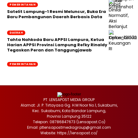
PEMERINTAHAN
Satelit Lampung-1 Resmi Meluncur, Buka Era
Baru Pembangunan Daerah Berbasis Data
DAERAH
Tahta Nahkoda Baru APPSI Lampura, Ketua
Harian APPSI Provinsi Lampung Refky Rinaldy
Tegaskan Peran dan Tanggungjawab
PEMERINTAHAN
PT. LENSAPOST MEDIA GROUP
Alamat: Jl. P. Tirtayasa Gg. H.M Noor No.1, Sukabumi,
Kec. Sukabumi, Kota Bandar Lampung,
Provinsi Lampung 35122
Telepon: 08786847673 (Lensapost.Co)
Email: ptlensapostmediagroup@gmail.com
Website: https://lensapost.co/