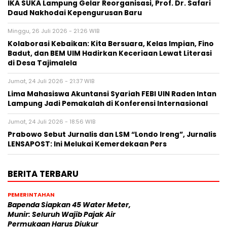
IKA SUKA Lampung Gelar Reorganisasi, Prof. Dr. Safari
Daud Nakhodai Kepengurusan Baru
Minggu, 26 Juli 2026 - 21:26 WIB
Kolaborasi Kebaikan: Kita Bersuara, Kelas Impian, Fino
Badut, dan BEM UIM Hadirkan Keceriaan Lewat Literasi
di Desa Tajimalela
Jumat, 24 Juli 2026 - 21:37 WIB
Lima Mahasiswa Akuntansi Syariah FEBI UIN Raden Intan
Lampung Jadi Pemakalah di Konferensi Internasional
Jumat, 24 Juli 2026 - 18:56 WIB
Prabowo Sebut Jurnalis dan LSM “Londo Ireng”, Jurnalis
LENSAPOST: Ini Melukai Kemerdekaan Pers
BERITA TERBARU
PEMERINTAHAN
‎Bapenda Siapkan 45 Water Meter,
Munir: Seluruh Wajib Pajak Air
Permukaan Harus Diukur