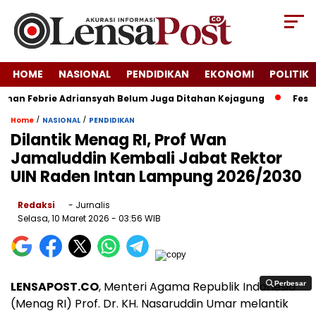
HOME
NASIONAL
PENDIDIKAN
EKONOMI
POLITIK
nan Febrie Adriansyah Belum Juga Ditahan Kejagung
Festiva
/
/
Home
NASIONAL
PENDIDIKAN
Dilantik Menag RI, Prof Wan
Jamaluddin Kembali Jabat Rektor
UIN Raden Intan Lampung 2026/2030
Redaksi
- Jurnalis
Selasa, 10 Maret 2026
- 03:56 WIB
LENSAPOST.CO
, Menteri Agama Republik Indonesia
Perbesar
Perbesar
(Menag RI) Prof. Dr. KH. Nasaruddin Umar melantik