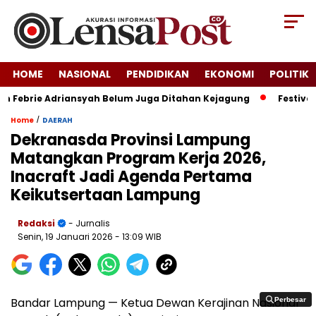
HOME
NASIONAL
PENDIDIKAN
EKONOMI
POLITIK
 Febrie Adriansyah Belum Juga Ditahan Kejagung
Festival K
/
Home
DAERAH
Dekranasda Provinsi Lampung
Matangkan Program Kerja 2026,
Inacraft Jadi Agenda Pertama
Keikutsertaan Lampung
Redaksi
- Jurnalis
Senin, 19 Januari 2026
- 13:09 WIB
Bandar Lampung — Ketua Dewan Kerajinan Nasional
Perbesar
Perbesar