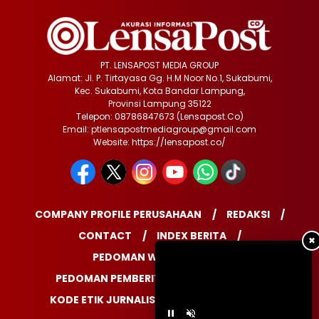
PT. LENSAPOST MEDIA GROUP
Alamat: Jl. P. Tirtayasa Gg. H.M Noor No.1, Sukabumi,
Kec. Sukabumi, Kota Bandar Lampung,
Provinsi Lampung 35122
Telepon: 08786847673 (Lensapost.Co)
Email: ptlensapostmediagroup@gmail.com
Website: https://lensapost.co/
COMPANY PROFILE PERUSAHAAN
REDAKSI
CONTACT
INDEX BERITA
✖
PEDOMAN WARTAWAN
PEDOMAN PEMBERITAAN MEDIA SIBER
KODE ETIK JURNALISTIK
DISCLAIMER