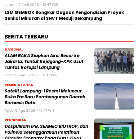
Jumat, 17 April 2026 - 13:47 WIB
LSM GEMBOK Bongkar Dugaan Pengondisian Proyek
Senilai Miliaran di SNVT Mesuji Sekampung
BERITA TERBARU
NASIONAL
ALAM BAKA Siapkan Aksi Besar ke
Jakarta, Tuntut Kejagung-KPK Usut
Tuntas Korupsi Lampung
Kamis, 6 Agu 2026 - 01:37 WIB
PEMERINTAHAN
Satelit Lampung-1 Resmi Meluncur,
Buka Era Baru Pembangunan Daerah
Berbasis Data
Rabu, 5 Agu 2026 - 15:47 WIB
PENDIDIKAN
Dospulkam IPB, SEAMEO BIOTROP, dan
Polinela Selenggarakan Pelatihan
Circular Economy Pada Guru-Guru