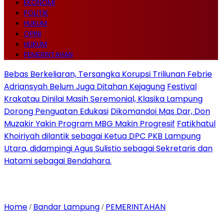
EKONOMI
POLITIK
HUKUM
OPINI
HUKUM
PEMERINTAHAN
Bebas Berkeliaran, Tersangka Korupsi Triliunan Febrie
Adriansyah Belum Juga Ditahan Kejagung
Festival
Krakatau Dinilai Masih Seremonial, Klasika Lampung
Dorong Penguatan Edukasi
Dikomandoi Mas Dar, Don
Muzakir Yakin Program MBG Makin Progresif
Fatikhatul
Khoiriyah dilantik sebagai Ketua DPC PKB Lampung
Utara, didampingi Agus Sulistio sebagai Sekretaris dan
Hatami sebagai Bendahara.
Home
Bandar Lampung
PEMERINTAHAN
/
/