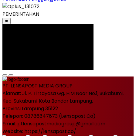
PEMERINTAHAN
✖
PT. LENSAPOST MEDIA GROUP
Alamat: Jl. P. Tirtayasa Gg. H.M Noor No.1, Sukabumi,
Kec. Sukabumi, Kota Bandar Lampung,
Provinsi Lampung 35122
Telepon: 08786847673 (Lensapost.Co)
Email: ptlensapostmediagroup@gmail.com
Website: https://lensapost.co/