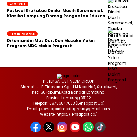
LAMPUNG
Festival Krakatau Dinilai Masih Seremonial,
Klasika Lampung Dorong Penguatan Edukasi
PEMERINTAHAN
Dikomandoi Mas Dar, Don Muzakir Yakin
Program MBG Makin Progresif
PT. LENSAPOST MEDIA GROUP
Alamat: Jl. P. Tirtayasa Gg. H.M Noor No.1, Sukabumi,
Kec. Sukabumi, Kota Bandar Lampung,
Provinsi Lampung 35122
Telepon: 08786847673 (Lensapost.Co)
Email: ptlensapostmediagroup@gmail.com
Website: https://lensapost.co/