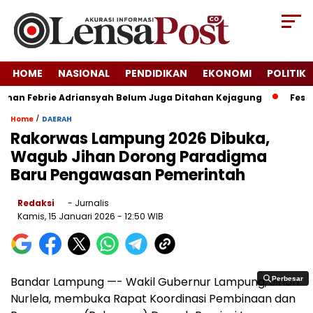
HOME
NASIONAL
PENDIDIKAN
EKONOMI
POLITIK
nan Febrie Adriansyah Belum Juga Ditahan Kejagung
Festiva
/
Home
DAERAH
Rakorwas Lampung 2026 Dibuka,
Wagub Jihan Dorong Paradigma
Baru Pengawasan Pemerintah
Redaksi
- Jurnalis
Kamis, 15 Januari 2026
- 12:50 WIB
Bandar Lampung —- Wakil Gubernur Lampung, Jihan
Perbesar
Perbesar
Nurlela, membuka Rapat Koordinasi Pembinaan dan