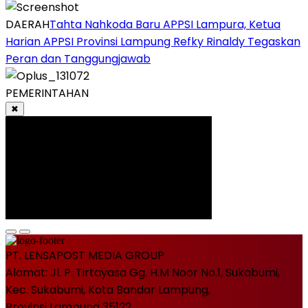
DAERAH
Tahta Nahkoda Baru APPSI Lampura, Ketua
Harian APPSI Provinsi Lampung Refky Rinaldy Tegaskan
Peran dan Tanggungjawab
PEMERINTAHAN
✖
PT. LENSAPOST MEDIA GROUP
Alamat: Jl. P. Tirtayasa Gg. H.M Noor No.1, Sukabumi,
Kec. Sukabumi, Kota Bandar Lampung,
Provinsi Lampung 35122