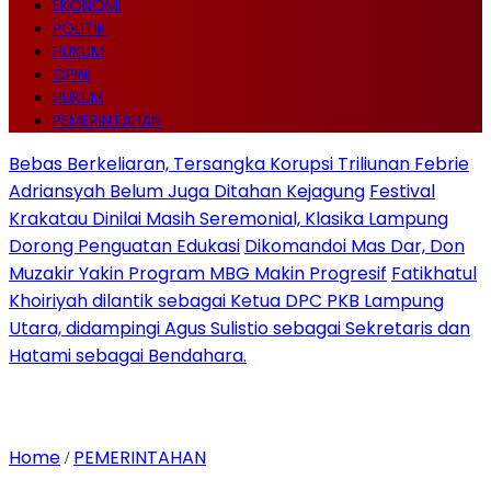
EKONOMI
POLITIK
HUKUM
OPINI
HUKUM
PEMERINTAHAN
Bebas Berkeliaran, Tersangka Korupsi Triliunan Febrie
Adriansyah Belum Juga Ditahan Kejagung
Festival
Krakatau Dinilai Masih Seremonial, Klasika Lampung
Dorong Penguatan Edukasi
Dikomandoi Mas Dar, Don
Muzakir Yakin Program MBG Makin Progresif
Fatikhatul
Khoiriyah dilantik sebagai Ketua DPC PKB Lampung
Utara, didampingi Agus Sulistio sebagai Sekretaris dan
Hatami sebagai Bendahara.
Home
PEMERINTAHAN
/