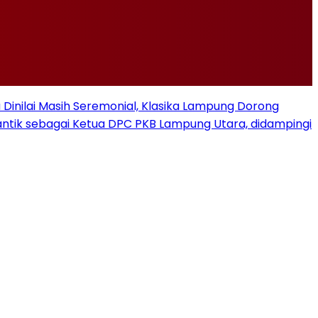
u Dinilai Masih Seremonial, Klasika Lampung Dorong
ilantik sebagai Ketua DPC PKB Lampung Utara, didampingi