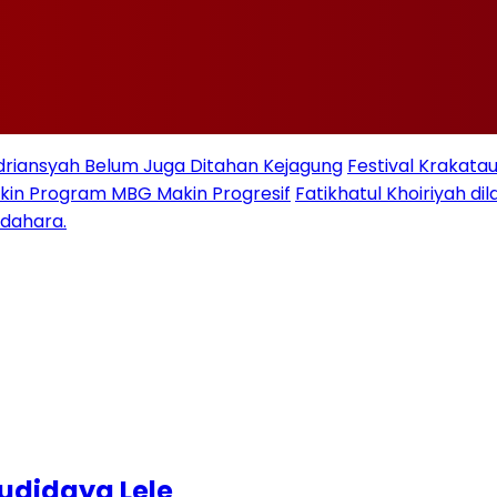
Adriansyah Belum Juga Ditahan Kejagung
Festival Krakata
kin Program MBG Makin Progresif
Fatikhatul Khoiriyah d
ndahara.
Budidaya Lele