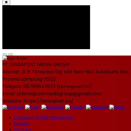
✖
PT. LENSAPOST MEDIA GROUP
Alamat: Jl. P. Tirtayasa Gg. H.M Noor No.1, Sukabumi, K
Provinsi Lampung 35122
Telepon: 08786847673 (Lensapost.Co)
Email: ptlensapostmediagroup@gmail.com
Website: https://lensapost.co/
Company Profile Perusahaan
Redaksi
Contact