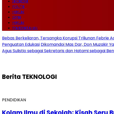
EKONOMI
POLITIK
HUKUM
OPINI
HUKUM
PEMERINTAHAN
Bebas Berkeliaran, Tersangka Korupsi Triliunan Febrie 
Penguatan Edukasi
Dikomandoi Mas Dar, Don Muzakir Ya
Agus Sulistio sebagai Sekretaris dan Hatami sebagai Be
Berita
TEKNOLOGI
PENDIDIKAN
Kolam Ilmu di Sekolah: Kisah Seru 