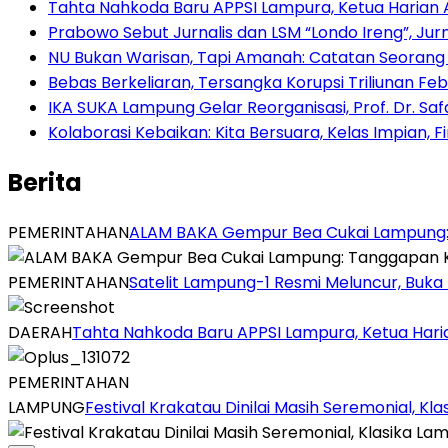
Tahta Nahkoda Baru APPSI Lampura, Ketua Harian 
Prabowo Sebut Jurnalis dan LSM “Londo Ireng”, Jur
NU Bukan Warisan, Tapi Amanah: Catatan Seoran
Bebas Berkeliaran, Tersangka Korupsi Triliunan Fe
IKA SUKA Lampung Gelar Reorganisasi, Prof. Dr. S
Kolaborasi Kebaikan: Kita Bersuara, Kelas Impian, F
Berita
PEMERINTAHAN
ALAM BAKA Gempur Bea Cukai Lampung: Ta
PEMERINTAHAN
Satelit Lampung-1 Resmi Meluncur, Buk
DAERAH
Tahta Nahkoda Baru APPSI Lampura, Ketua Hari
PEMERINTAHAN
LAMPUNG
Festival Krakatau Dinilai Masih Seremonial, 