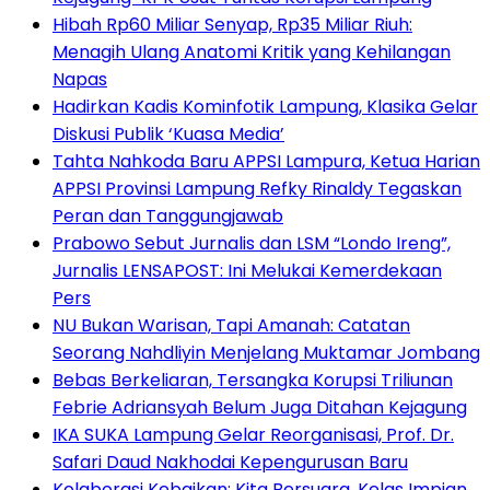
Hibah Rp60 Miliar Senyap, Rp35 Miliar Riuh:
Menagih Ulang Anatomi Kritik yang Kehilangan
Napas
Hadirkan Kadis Kominfotik Lampung, Klasika Gelar
Diskusi Publik ‘Kuasa Media’
Tahta Nahkoda Baru APPSI Lampura, Ketua Harian
APPSI Provinsi Lampung Refky Rinaldy Tegaskan
Peran dan Tanggungjawab
Prabowo Sebut Jurnalis dan LSM “Londo Ireng”,
Jurnalis LENSAPOST: Ini Melukai Kemerdekaan
Pers
NU Bukan Warisan, Tapi Amanah: Catatan
Seorang Nahdliyin Menjelang Muktamar Jombang
Bebas Berkeliaran, Tersangka Korupsi Triliunan
Febrie Adriansyah Belum Juga Ditahan Kejagung
IKA SUKA Lampung Gelar Reorganisasi, Prof. Dr.
Safari Daud Nakhodai Kepengurusan Baru
Kolaborasi Kebaikan: Kita Bersuara, Kelas Impian,