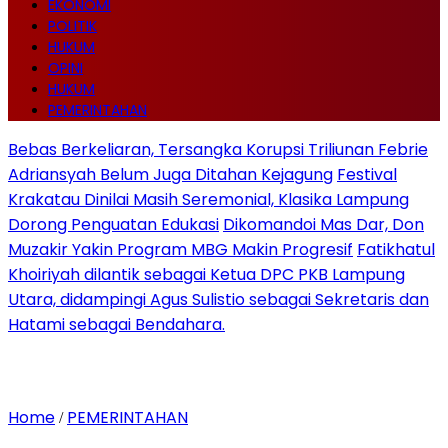
EKONOMI
POLITIK
HUKUM
OPINI
HUKUM
PEMERINTAHAN
Bebas Berkeliaran, Tersangka Korupsi Triliunan Febrie
Adriansyah Belum Juga Ditahan Kejagung
Festival
Krakatau Dinilai Masih Seremonial, Klasika Lampung
Dorong Penguatan Edukasi
Dikomandoi Mas Dar, Don
Muzakir Yakin Program MBG Makin Progresif
Fatikhatul
Khoiriyah dilantik sebagai Ketua DPC PKB Lampung
Utara, didampingi Agus Sulistio sebagai Sekretaris dan
Hatami sebagai Bendahara.
Home
PEMERINTAHAN
/