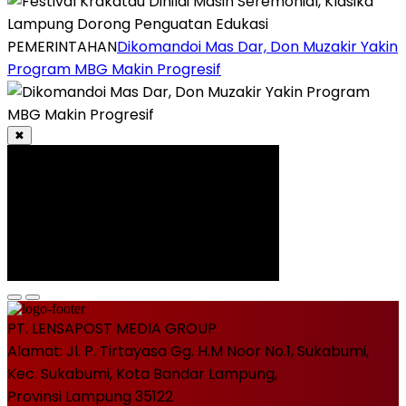
PEMERINTAHAN
Dikomandoi Mas Dar, Don Muzakir Yakin
Program MBG Makin Progresif
✖
PT. LENSAPOST MEDIA GROUP
Alamat: Jl. P. Tirtayasa Gg. H.M Noor No.1, Sukabumi,
Kec. Sukabumi, Kota Bandar Lampung,
Provinsi Lampung 35122