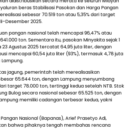
elah didistribusikan secara merata ke seluruh wilayah
nyaluran beras Stabilisasi Pasokan dan Harga Pangan
erealisasi sebesar 70.519 ton atau 5,35% dari target
uli–Desember 2025.
tuan pangan nasional telah mencapai 96,47% atau
641.000 ton. Sementara itu, pasokan Minyakita sejak 1
 23 Agustus 2025 tercatat 64,95 juta liter, dengan
ribusi mencapai 60,54 juta liter (93%), termasuk 4,78 juta
si Lampung.
as jagung, pemerintah telah merealisasikan
besar 65.644 ton, dengan Lampung menyumbang
dari target 78.000 ton, tertinggi kedua setelah NTB. Stok
ng Bulog secara nasional sebesar 65.525 ton, dengan
Lampung memiliki cadangan terbesar kedua, yakni
Pangan Nasional (Bapanas), Arief Prasetyo Adi,
an bahwa pihaknya tengah membahas rencana