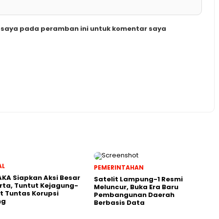
b saya pada peramban ini untuk komentar saya
AL
PEMERINTAHAN
KA Siapkan Aksi Besar
Satelit Lampung-1 Resmi
rta, Tuntut Kejagung-
Meluncur, Buka Era Baru
t Tuntas Korupsi
Pembangunan Daerah
ng
Berbasis Data