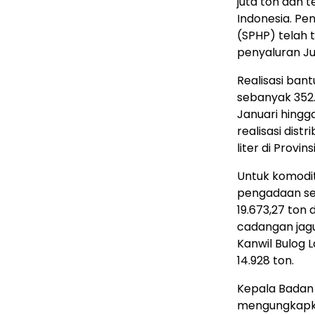
juta ton dan t
Indonesia. Pe
(SPHP) telah t
penyaluran J
Realisasi ban
sebanyak 352.
Januari hingga
realisasi dist
liter di Provin
Untuk komodit
pengadaan se
19.673,27 ton 
cadangan jagu
Kanwil Bulog 
14.928 ton.
Kepala Badan 
mengungkapk