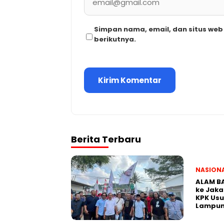
Simpan nama, email, dan situs we
berikutnya.
Berita Terbaru
NASION
ALAM BA
ke Jaka
KPK Usu
Lampu