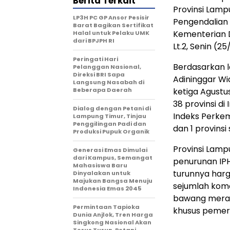
Berita Terkait
Provinsi Lampu
LP3H PC GP Ansor Pesisir
Pengendalian I
Barat Bagikan Sertifikat
Kementerian 
Halal untuk Pelaku UMK
dari BPJPH RI
Lt.2, Senin (2
Peringati Hari
Berdasarkan l
Pelanggan Nasional,
Direksi BRI Sapa
Adininggar W
Langsung Nasabah di
Beberapa Daerah
ketiga Agustus
38 provinsi di
Dialog dengan Petani di
Indeks Perkem
Lampung Timur, Tinjau
Penggilingan Padi dan
dan 1 provinsi 
Produksi Pupuk Organik
Provinsi Lamp
Generasi Emas Dimulai
dari Kampus, Semangat
penurunan IPH
Mahasiswa Baru
turunnya harg
Dinyalakan untuk
Majukan Bangsa Menuju
sejumlah komo
Indonesia Emas 2045
bawang merah
Permintaan Tapioka
khusus pemer
Dunia Anjlok, Tren Harga
Singkong Nasional Akan