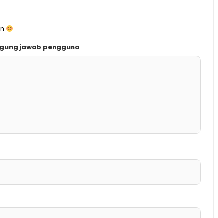
an
ggung jawab pengguna