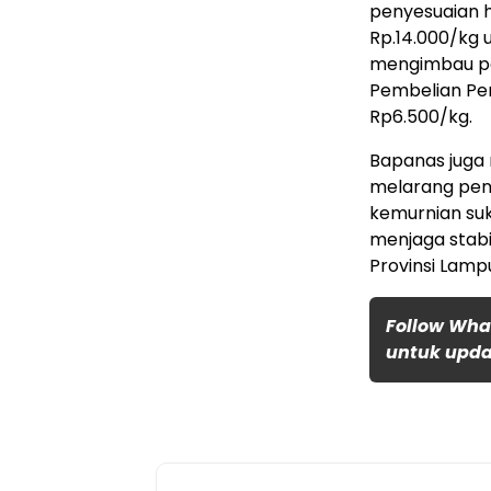
penyesuaian h
Rp.14.000/kg u
mengimbau pe
Pembelian Pem
Rp6.500/kg.
Bapanas juga
melarang penju
kemurnian suk
menjaga stabi
Provinsi Lamp
Follow Wha
untuk updat