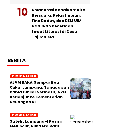
Kolaborasi Kebaikan: Kita
Bersuara, Kelas Impian,
Fino Badut, dan BEM UIM
Hadirkan Keceriaan
Lewat Literasi di Desa
Tajimalela
BERITA
PEMERINTAHAN
ALAM BAKA Gempur Bea
Cukai Lampung: Tanggapan
Kabid Dinilai Normatif, Aksi
Berlanjut ke Kementerian
Keuangan RI
PEMERINTAHAN
Satelit Lampung-1 Resmi
Meluncur, Buka Era Baru