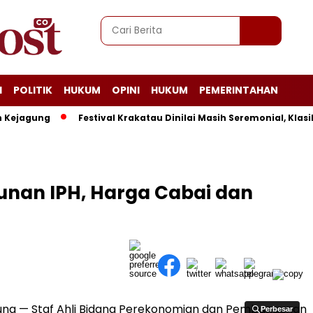
I
POLITIK
HUKUM
OPINI
HUKUM
PEMERINTAHAN
agung
Festival Krakatau Dinilai Masih Seremonial, Klasika
nan IPH, Harga Cabai dan
ng — Staf Ahli Bidang Perekonomian dan Pembangunan
Perbesar
Perbesar