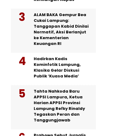
ALAM BAKA Gempur Bea
Cukai Lampung:
Tanggapan Kabid Dinilai
Normatif, Aksi Berlanjut
ke Kementerian
Keuangan RI
Hadirkan Kadis
Kominfotik Lampung,
Klasika Gelar Diskusi
Publik ‘Kuasa Media’
Tahta Nahkoda Baru
APPSI Lampura, Ketua
Harian APPSI Provinsi
Lampung Refky Rinaldy
Tegaskan Peran dan
Tanggungjawab
Prabowo Sebut Jurnalis