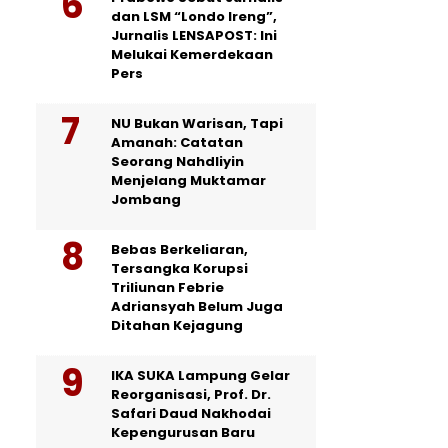
dan LSM “Londo Ireng”,
Jurnalis LENSAPOST: Ini
Melukai Kemerdekaan
Pers
NU Bukan Warisan, Tapi
Amanah: Catatan
Seorang Nahdliyin
Menjelang Muktamar
Jombang
Bebas Berkeliaran,
Tersangka Korupsi
Triliunan Febrie
Adriansyah Belum Juga
Ditahan Kejagung
IKA SUKA Lampung Gelar
Reorganisasi, Prof. Dr.
Safari Daud Nakhodai
Kepengurusan Baru