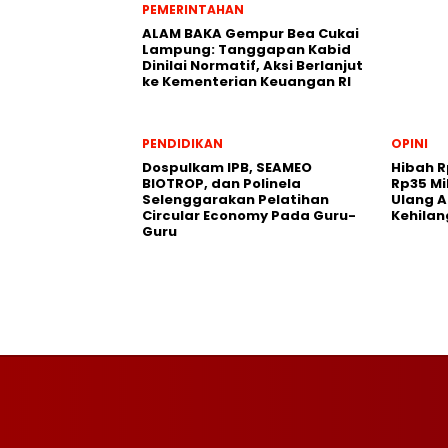
PEMERINTAHAN
ALAM BAKA Gempur Bea Cukai
Lampung: Tanggapan Kabid
Dinilai Normatif, Aksi Berlanjut
ke Kementerian Keuangan RI
PENDIDIKAN
OPINI
Dospulkam IPB, SEAMEO
Hibah R
BIOTROP, dan Polinela
Rp35 Mi
Selenggarakan Pelatihan
Ulang A
Circular Economy Pada Guru-
Kehila
Guru