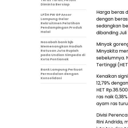
Terus Turun, Petani
Diminta Bersiap
Harga beras d
LP3H PW GP Ansor
dengan beras 
Lampung Gelar
Rekruitmen Pelatihan
sedangkan ber
Pendampingan Produk
Halal
dibanding Juli
Nasabah bank bjb
Minyak goreng
Memenangkan Hadiah
Minyakita me
Ratusan Juta Rupiah
pada Undian Simpeda di
sebelumnya. 
Kota Pontianak
Tertinggi (HET)
Bank Lampung Perkuat
Permodalan dengan
Kenaikan sign
Konsolidasi
12,79% dengan 
HET Rp.36.500
ras naik 0,38
ayam ras turu
Divisi Perenc
Rini Andrida,