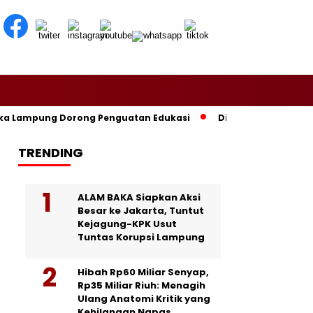
 Lampung Dorong Penguatan Edukasi
Dikomandoi Mas Dar, Don
TRENDING
ALAM BAKA Siapkan Aksi
Besar ke Jakarta, Tuntut
Kejagung-KPK Usut
Tuntas Korupsi Lampung
Hibah Rp60 Miliar Senyap,
Rp35 Miliar Riuh: Menagih
Ulang Anatomi Kritik yang
Kehilangan Napas