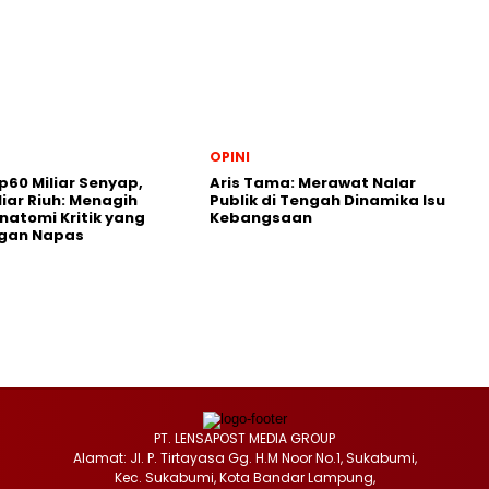
OPINI
p60 Miliar Senyap,
Aris Tama: Merawat Nalar
liar Riuh: Menagih
Publik di Tengah Dinamika Isu
natomi Kritik yang
Kebangsaan
ngan Napas
PT. LENSAPOST MEDIA GROUP
Alamat: Jl. P. Tirtayasa Gg. H.M Noor No.1, Sukabumi,
Kec. Sukabumi, Kota Bandar Lampung,