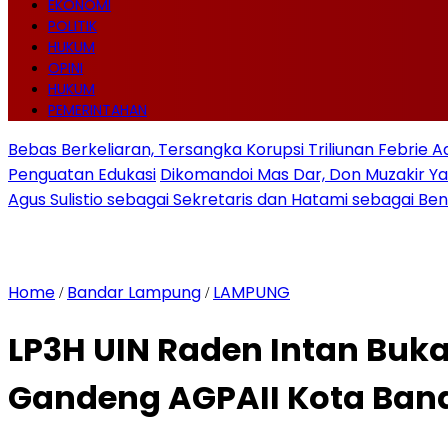
EKONOMI
POLITIK
HUKUM
OPINI
HUKUM
PEMERINTAHAN
Bebas Berkeliaran, Tersangka Korupsi Triliunan Febrie 
Penguatan Edukasi
Dikomandoi Mas Dar, Don Muzakir Ya
Agus Sulistio sebagai Sekretaris dan Hatami sebagai Be
Home
Bandar Lampung
LAMPUNG
/
/
LP3H UIN Raden Intan Buk
Gandeng AGPAII Kota Ba