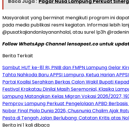
Baca Juga :
Pagar Nusa Lampung Perkuat Sinerg
Masyarakat yang berminat mengikuti program ini dapat
pada media publikasi resmi kegiatan. Informasi lebih l
@pusatkajiandanlayananhalal, atau surel lp3h @radenint
Follow WhatsApp Channel lensapost.co untuk update
Berita Terkait
Sambut HUT ke-81 RI, PNIB dan FMPN Lampung Gelar Kir
Tahta Nahkoda Baru APPSI Lampura, Ketua Harian APPS
Partai Koalisi Serahkan Berkas Calon Wakil Bupati Kep
Festival Krakatau Dinilai Masih Seremonial, Klasika La
Lampung Matangkan Kelas Migran Vokasi 2026/2027, 193 
Pemprov Lampung Perkuat Pengelolaan APBD Berbasis 
Nobar Final Piala Dunia 2026, Chusnunia Chalim Ajak R
Pesta di Tengah Jalan Berlubang: Catatan Kritis atas N
Berita ini 1 kali dibaca