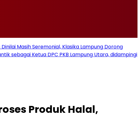
u Dinilai Masih Seremonial, Klasika Lampung Dorong
ilantik sebagai Ketua DPC PKB Lampung Utara, didampingi
oses Produk Halal,