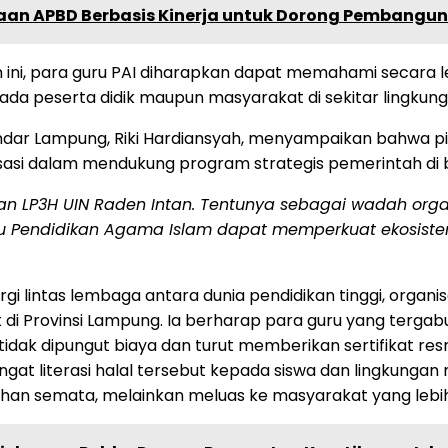
an APBD Berbasis Kinerja untuk Dorong Pembangun
i, para guru PAI diharapkan dapat memahami secara leb
da peserta didik maupun masyarakat di sekitar lingkung
andar Lampung, Riki Hardiansyah, menyampaikan bahwa p
sasi dalam mendukung program strategis pemerintah di b
n LP3H UIN Raden Intan. Tentunya sebagai wadah organi
ru Pendidikan Agama Islam dapat memperkuat ekosiste
nergi lintas lembaga antara dunia pendidikan tinggi, org
at di Provinsi Lampung. Ia berharap para guru yang te
tidak dipungut biaya dan turut memberikan sertifikat resm
at literasi halal tersebut kepada siswa dan lingkung
ihan semata, melainkan meluas ke masyarakat yang lebih