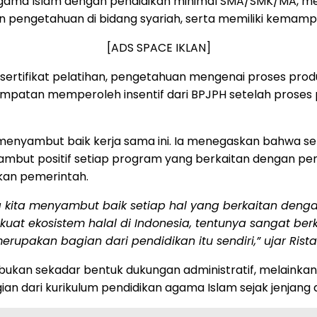
agama Islam dengan pendidikan minimal SMA/SMK/MA, me
pengetahuan di bidang syariah, serta memiliki kemampu
[ADS SPACE IKLAN]
sertifikat pelatihan, pengetahuan mengenai proses produ
mpatan memperoleh insentif dari BPJPH setelah proses p
 menyambut baik kerja sama ini. Ia menegaskan bahwa se
mbut positif setiap program yang berkaitan dengan pen
kkan pemerintah.
 kita menyambut baik setiap hal yang berkaitan deng
t ekosistem halal di Indonesia, tentunya sangat be
pakan bagian dari pendidikan itu sendiri,” ujar Rista
 bukan sekadar bentuk dukungan administratif, melainka
n dari kurikulum pendidikan agama Islam sejak jenjang 