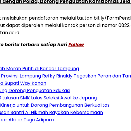
i dengan Polda, Dorong Penguatan Kamtibmas Jela
 melakukan pendaftaran melalui tautan bit.ly/FormPen
anjut dapat diperoleh melalui kontak person di nomor 08
an.ac.id.
 berita terbaru setiap hari
Follow
ab Merah Putih di Bandar Lampung
I Provinsi Lampung Refky Rinaldy Tegaskan Peran dan T
ada Bupati Way Kanan
mpung Dorong Penguatan Edukasi
Lulusan SMK Lolos Seleksi Awal ke Jepang
Kinerja untuk Dorong Pembangunan Berkualitas
atusan Santri Al Hikmah Rayakan Kebersamaan
obar Akbar Tugu Adipura