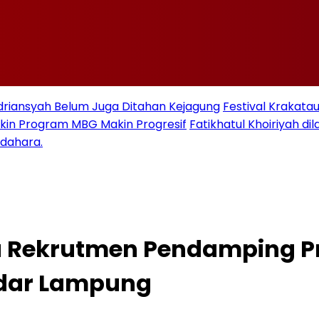
Adriansyah Belum Juga Ditahan Kejagung
Festival Krakata
kin Program MBG Makin Progresif
Fatikhatul Khoiriyah d
ndahara.
a Rekrutmen Pendamping Pr
ndar Lampung