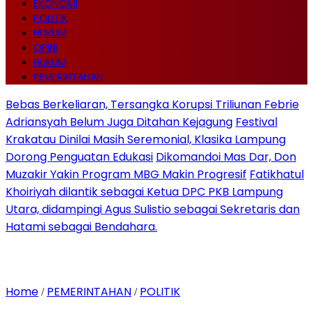
EKONOMI
POLITIK
HUKUM
OPINI
HUKUM
PEMERINTAHAN
Bebas Berkeliaran, Tersangka Korupsi Triliunan Febrie
Adriansyah Belum Juga Ditahan Kejagung
Festival
Krakatau Dinilai Masih Seremonial, Klasika Lampung
Dorong Penguatan Edukasi
Dikomandoi Mas Dar, Don
Muzakir Yakin Program MBG Makin Progresif
Fatikhatul
Khoiriyah dilantik sebagai Ketua DPC PKB Lampung
Utara, didampingi Agus Sulistio sebagai Sekretaris dan
Hatami sebagai Bendahara.
Home
PEMERINTAHAN
POLITIK
/
/