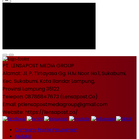
PT. LENSAPOST MEDIA GROUP
Alamat: Jl. P. Tirtayasa Gg. H.M Noor No.1, Sukabumi,
Kec. Sukabumi, Kota Bandar Lampung,
Provinsi Lampung 35122
Telepon: 08786847673 (Lensapost.Co)
Email: ptlensapostmediagroup@gmail.com
Website: https://lensapost.co/
Company Profile Perusahaan
Redaksi