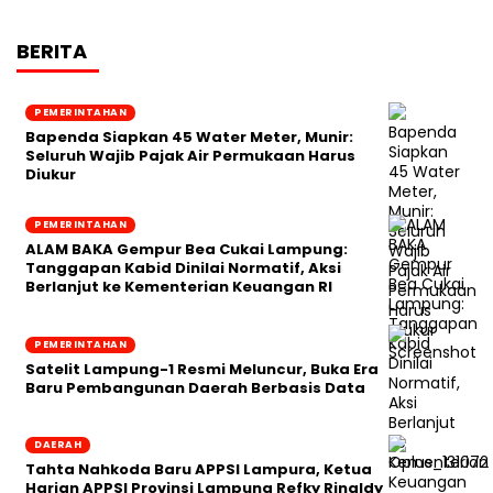
BERITA
PEMERINTAHAN
‎Bapenda Siapkan 45 Water Meter, Munir:
Seluruh Wajib Pajak Air Permukaan Harus
Diukur
PEMERINTAHAN
ALAM BAKA Gempur Bea Cukai Lampung:
Tanggapan Kabid Dinilai Normatif, Aksi
Berlanjut ke Kementerian Keuangan RI
PEMERINTAHAN
Satelit Lampung-1 Resmi Meluncur, Buka Era
Baru Pembangunan Daerah Berbasis Data
DAERAH
Tahta Nahkoda Baru APPSI Lampura, Ketua
Harian APPSI Provinsi Lampung Refky Rinaldy