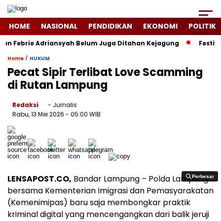
HOME
NASIONAL
PENDIDIKAN
EKONOMI
POLITIK
n Febrie Adriansyah Belum Juga Ditahan Kejagung
Festival 
/
Home
HUKUM
Pecat Sipir Terlibat Love Scamming
di Rutan Lampung
Redaksi
- Jurnalis
Rabu, 13 Mei 2026
- 05:00 WIB
LENSAPOST.CO,
Bandar Lampung – Polda Lampung
Perbesar
Perbesar
bersama Kementerian Imigrasi dan Pemasyarakatan
(Kemenimipas) baru saja membongkar praktik
kriminal digital yang mencengangkan dari balik jeruji