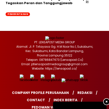
Tegaskan Peran dan Tanggungjawab
PEMERINTAHAN
PT. LENSAPOST MEDIA GROUP
Alamat: Jl. P. Tirtayasa Gg. H.M Noor No.1, Sukabumi,
Kec. Sukabumi, Kota Bandar Lampung,
Provinsi Lampung 35122
Telepon: 08786847673 (Lensapost.Co)
Email: ptlensapostmediagroup@gmail.com
Website: https://lensapost.co/
COMPANY PROFILE PERUSAHAAN
REDAKSI
CONTACT
INDEX BERITA
✖
PEDOMAN WARTAWAN