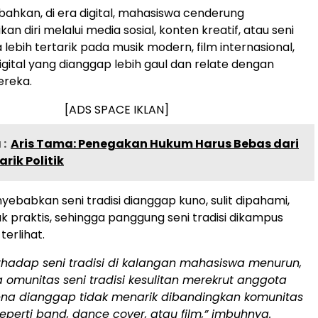
hkan, di era digital, mahasiswa cenderung
n diri melalui media sosial, konten kreatif, atau seni
lebih tertarik pada musik modern, film internasional,
igital yang dianggap lebih gaul dan relate dengan
ereka.
[ADS SPACE IKLAN]
:
Aris Tama: Penegakan Hukum Harus Bebas dari
rik Politik
nyebabkan seni tradisi dianggap kuno, sulit dipahami,
ak praktis, sehingga panggung seni tradisi dikampus
terlihat.
rhadap seni tradisi di kalangan mahasiswa menurun,
 omunitas seni tradisi kesulitan merekrut anggota
ena dianggap tidak menarik dibandingkan komunitas
perti band, dance cover, atau film,” imbuhnya.