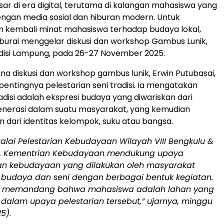
ar di era digital, terutama di kalangan mahasiswa yang
engan media sosial dan hiburan modern. Untuk
 kembali minat mahasiswa terhadap budaya lokal,
aburai menggelar diskusi dan workshop Gambus Lunik,
adisi Lampung, pada 26-27 November 2025.
na diskusi dan workshop gambus lunik, Erwin Putubasai,
ntingnya pelestarian seni tradisi. Ia mengatakan
adisi adalah ekspresi budaya yang diwariskan dari
enerasi dalam suatu masyarakat, yang kemudian
n dari identitas kelompok, suku atau bangsa.
Balai Pelestarian Kebudayaan Wilayah VIII Bengkulu &
, Kementrian Kebudayaan mendukung upaya
ian kebudayaan yang dilakukan oleh masyarakat
 budaya dan seni dengan berbagai bentuk kegiatan.
a memandang bahwa mahasiswa adalah lahan yang
 dalam upaya pelestarian tersebut,” ujarnya, minggu
5).