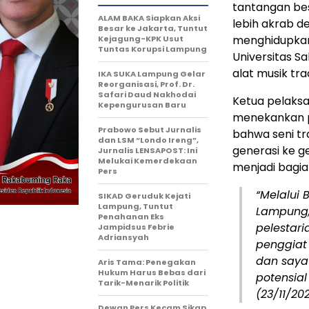
tantangan bes
ALAM BAKA Siapkan Aksi
lebih akrab d
Besar ke Jakarta, Tuntut
menghidupkan
Kejagung-KPK Usut
Tuntas Korupsi Lampung
Universitas S
alat musik tr
IKA SUKA Lampung Gelar
Reorganisasi, Prof. Dr.
Safari Daud Nakhodai
Ketua pelaksa
Kepengurusan Baru
menekankan pe
Prabowo Sebut Jurnalis
bahwa seni tr
dan LSM “Londo Ireng”,
generasi ke g
Jurnalis LENSAPOST: Ini
Melukai Kemerdekaan
menjadi bagia
Pers
“Melalui 
SIKAD Geruduk Kejati
Lampung, Tuntut
Lampung
Penahanan Eks
pelestar
Jampidsus Febrie
Adriansyah
penggiat
dan say
Aris Tama: Penegakan
Hukum Harus Bebas dari
potensial
Tarik-Menarik Politik
(23/11/202
Dewan Pers Kecam Sikap