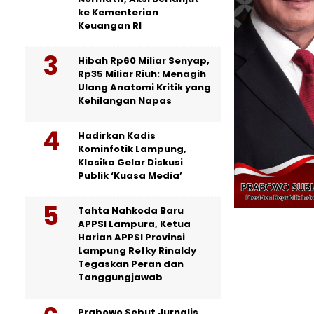
ke Kementerian
Keuangan RI
Hibah Rp60 Miliar Senyap,
Rp35 Miliar Riuh: Menagih
Ulang Anatomi Kritik yang
Kehilangan Napas
Hadirkan Kadis
Kominfotik Lampung,
Klasika Gelar Diskusi
Publik ‘Kuasa Media’
Tahta Nahkoda Baru
APPSI Lampura, Ketua
Harian APPSI Provinsi
Lampung Refky Rinaldy
Tegaskan Peran dan
Tanggungjawab
Prabowo Sebut Jurnalis