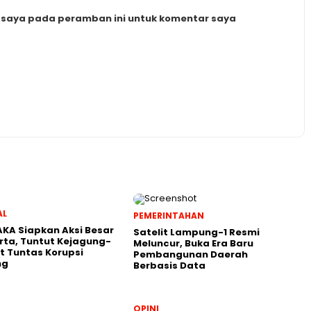
b saya pada peramban ini untuk komentar saya
AL
PEMERINTAHAN
KA Siapkan Aksi Besar
Satelit Lampung-1 Resmi
rta, Tuntut Kejagung-
Meluncur, Buka Era Baru
t Tuntas Korupsi
Pembangunan Daerah
ng
Berbasis Data
OPINI