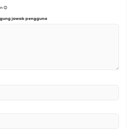
n 😊
ggung jawab pengguna