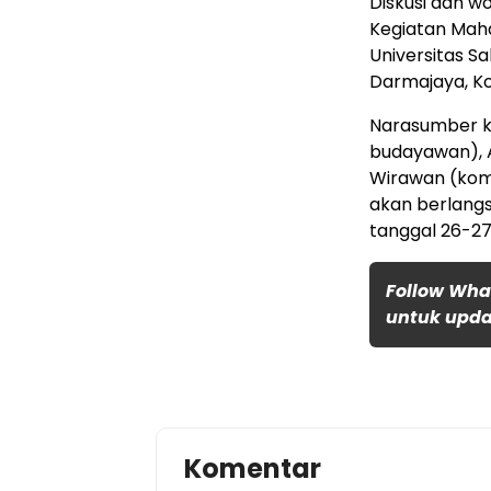
Diskusi dan w
Kegiatan Maha
Universitas Sa
Darmajaya, Kom
Narasumber ke
budayawan), A
Wirawan (kom
akan berlangs
tanggal 26-2
Follow Wha
untuk updat
Komentar