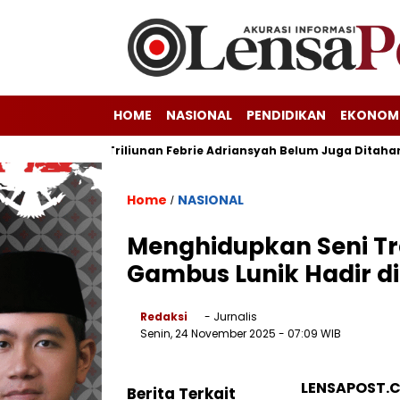
HOME
NASIONAL
PENDIDIKAN
EKONOM
gka Korupsi Triliunan Febrie Adriansyah Belum Juga Ditahan Kej
Home
NASIONAL
/
Menghidupkan Seni Tra
Gambus Lunik Hadir d
Redaksi
- Jurnalis
Senin, 24 November 2025
- 07:09 WIB
LENSAPOST.
Berita Terkait