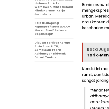
Hotman Paris ke
Erwin menamba
Wartawan, Minta Semua
mengekspresika
Pihak Hormati Kerja
Jurnalistik
urban. Mereka 
atau konten d
Kajati Lampung
Ngumpet? Massa ALAM
keseharian m
Murka, Ban Dibakar di
Depan Kejati
Diduga Terlibat Korupsi
Batu Bara PLTU,
Baca Juga 
Jampidsus Febrie
Adriansyah Didesak
Tarik-Mena
Diusut Tuntas
Kondisi ini me
rumit, dan tid
sangat jarang 
“Minat te
akibatnya
baru kar
modern se