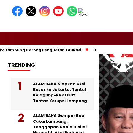
Lampung Dorong Penguatan Edukasi
Dikomandoi Mas Dar, Don
TRENDING
ALAM BAKA Siapkan Aksi
Besar ke Jakarta, Tuntut
Kejagung-KPK Usut
Tuntas Korupsi Lampung
ALAM BAKA Gempur Bea
Cukai Lampung:
Tanggapan Kabid Dinilai
Normatif, Aksi Berlanjut