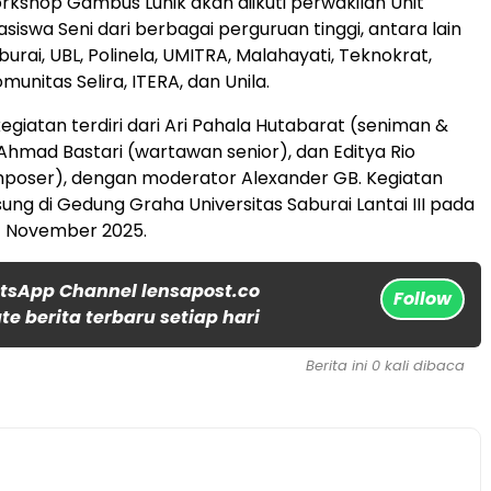
orkshop Gambus Lunik akan diikuti perwakilan Unit
siswa Seni dari berbagai perguruan tinggi, antara lain
burai, UBL, Polinela, UMITRA, Malahayati, Teknokrat,
unitas Selira, ITERA, dan Unila.
giatan terdiri dari Ari Pahala Hutabarat (seniman &
hmad Bastari (wartawan senior), dan Editya Rio
poser), dengan moderator Alexander GB. Kegiatan
ung di Gedung Graha Universitas Saburai Lantai III pada
7 November 2025.
tsApp Channel lensapost.co
Follow
e berita terbaru setiap hari
Berita ini 0 kali dibaca