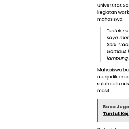
Universitas 
kegiatan work
mahasiswa.
“untuk me
saya mem
Seni Trad
Gambus lu
lampung, 
Mahasiswa buk
menjadikan sen
salah satu un
masif.
Baca Juga 
Tuntut Ke