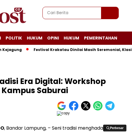
I
POLITIK
HUKUM
OPINI
HUKUM
PEMERINTAHAN
agung
Festival Krakatau Dinilai Masih Seremonial, Klasika 
disi Era Digital: Workshop
i Kampus Saburai
CO
, Bandar Lampung, – Seni tradisi menghadapi
Perbesar
Perbesar