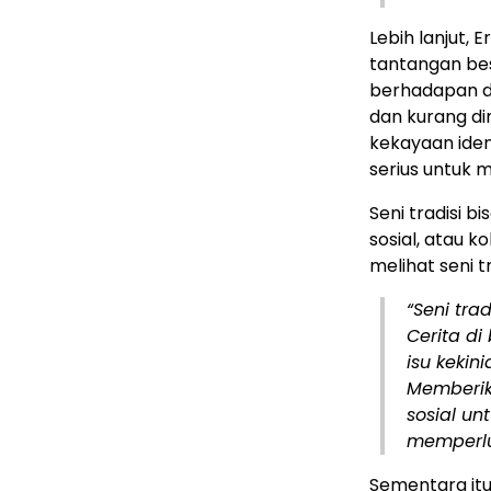
Lebih lanjut,
tantangan besa
berhadapan de
dan kurang dim
kekayaan ident
serius untuk 
Seni tradisi b
sosial, atau 
melihat seni t
“Seni tra
Cerita di
isu kekin
Memberik
sosial u
memperlu
Sementara itu