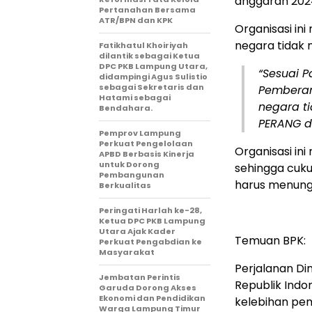
anggaran 202
Pertanahan Bersama
ATR/BPN dan KPK
Organisasi i
negara tidak 
Fatikhatul Khoiriyah
dilantik sebagai Ketua
DPC PKB Lampung Utara,
“Sesuai P
didampingi Agus Sulistio
sebagai Sekretaris dan
Pemberan
Hatami sebagai
negara t
Bendahara.
PERANG d
Pemprov Lampung
Perkuat Pengelolaan
Organisasi in
APBD Berbasis Kinerja
untuk Dorong
sehingga cuk
Pembangunan
harus menung
Berkualitas
Peringati Harlah ke-28,
Ketua DPC PKB Lampung
Utara Ajak Kader
Temuan BPK:
Perkuat Pengabdian ke
Masyarakat
Perjalanan D
Jembatan Perintis
Republik Ind
Garuda Dorong Akses
Ekonomi dan Pendidikan
kelebihan pem
Warga Lampung Timur