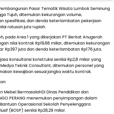
Pembangunan Pasar Tematik Wisata Lumbok Seminung
gga Tujuh, ditemukan kekurangan volume,
an spesifikasi, dan denda keterlambatan pekerjaan
ilai ratusan juta rupiah.
h, pada Area 1 yang dikerjakan PT Berkat Anugerah
ngan nilai kontrak Rp19,68 miliar, ditemukan kekurangan
r Rp397 juta dan denda keterlambatan Rp176 juta.
jasa konsultansi konstruksi senilai Rp2,8 miliar yang
 Medya Teknik Consultant, ditemukan personel yang
nakan kewajiban sesuai jangka waktu kontrak.
kan:
n Mebel BermasalahDi Dinas Pendidikan dan
 NGO PERANG menemukan penyimpangan dalam
a Bantuan Operasional Sekolah Penyelenggara
usif (BOSP) senilai Rp28,29 miliar.