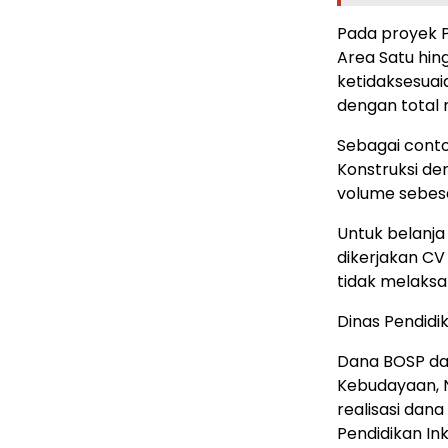
Pada proyek 
Area Satu hin
ketidaksesuai
dengan total n
Sebagai conto
Konstruksi de
volume sebesa
Untuk belanja 
dikerjakan CV
tidak melaksa
Dinas Pendidi
Dana BOSP da
Kebudayaan,
realisasi dan
Pendidikan Inkl