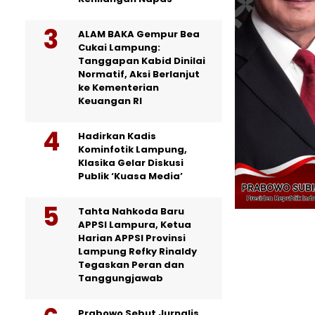
ALAM BAKA Gempur Bea
Cukai Lampung:
Tanggapan Kabid Dinilai
Normatif, Aksi Berlanjut
ke Kementerian
Keuangan RI
Hadirkan Kadis
Kominfotik Lampung,
Klasika Gelar Diskusi
Publik ‘Kuasa Media’
Tahta Nahkoda Baru
APPSI Lampura, Ketua
Harian APPSI Provinsi
Lampung Refky Rinaldy
Tegaskan Peran dan
Tanggungjawab
Prabowo Sebut Jurnalis