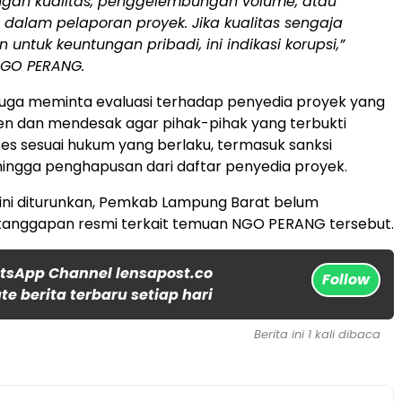
gan kualitas, penggelembungan volume, atau
dalam pelaporan proyek. Jika kualitas sengaja
n untuk keuntungan pribadi, ini indikasi korupsi,”
GO PERANG.
i juga meminta evaluasi terhadap penyedia proyek yang
en dan mendesak agar pihak-pihak yang terbukti
oses sesuai hukum yang berlaku, termasuk sanksi
 hingga penghapusan dari daftar penyedia proyek.
 ini diturunkan, Pemkab Lampung Barat belum
anggapan resmi terkait temuan NGO PERANG tersebut.
tsApp Channel lensapost.co
Follow
e berita terbaru setiap hari
Berita ini 1 kali dibaca