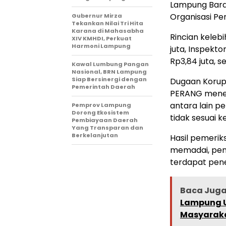
Lampung Barat
Organisasi Pe
Gubernur Mirza
Tekankan Nilai Tri Hita
Karana di Mahasabha
Rincian keleb
XIV KMHDI, Perkuat
Harmoni Lampung
juta, Inspekto
Rp3,84 juta, s
Kawal Lumbung Pangan
Nasional, BRN Lampung
Siap Bersinergi dengan
Dugaan Korup
Pemerintah Daerah
PERANG menem
antara lain p
Pemprov Lampung
Dorong Ekosistem
tidak sesuai k
Pembiayaan Daerah
Yang Transparan dan
Berkelanjutan
Hasil pemeri
memadai, penu
terdapat pene
Baca Juga 
Lampung U
Masyarak