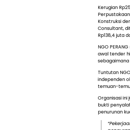
Kerugian Rp2
Perpustakaan 
Konstruksi de
Consultant, 
Rp138,4 juta d
NGO PERANG m
awal tender h
sebagaimana 
Tuntutan NGO
independen ol
temuan-temua
Organisasi in
bukti penyal
penurunan kua
“Pekerjaa