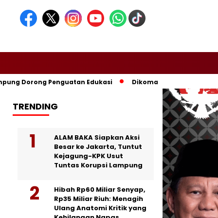
 Dorong Penguatan Edukasi
Dikomandoi Mas Dar, Don Muzakir
TRENDING
ALAM BAKA Siapkan Aksi
Besar ke Jakarta, Tuntut
Kejagung-KPK Usut
Tuntas Korupsi Lampung
Hibah Rp60 Miliar Senyap,
Rp35 Miliar Riuh: Menagih
Ulang Anatomi Kritik yang
Kehilangan Napas