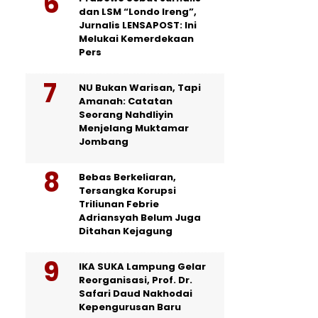
dan LSM “Londo Ireng”,
Jurnalis LENSAPOST: Ini
Melukai Kemerdekaan
Pers
NU Bukan Warisan, Tapi
Amanah: Catatan
Seorang Nahdliyin
Menjelang Muktamar
Jombang
Bebas Berkeliaran,
Tersangka Korupsi
Triliunan Febrie
Adriansyah Belum Juga
Ditahan Kejagung
IKA SUKA Lampung Gelar
Reorganisasi, Prof. Dr.
Safari Daud Nakhodai
Kepengurusan Baru