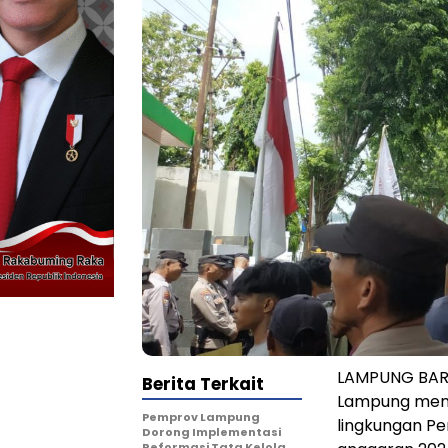
LAMPUNG BARA
Berita Terkait
Lampung mengu
Pemprov Lampung
lingkungan P
Dorong Implementasi
Reformasi Tata Kelola