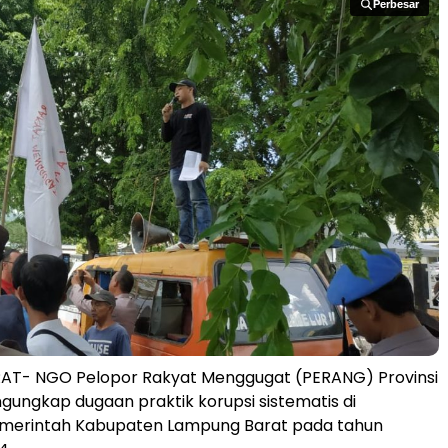
Perbesar
Perbesar
T- NGO Pelopor Rakyat Menggugat (PERANG) Provinsi
ngkap dugaan praktik korupsi sistematis di
emerintah Kabupaten Lampung Barat pada tahun