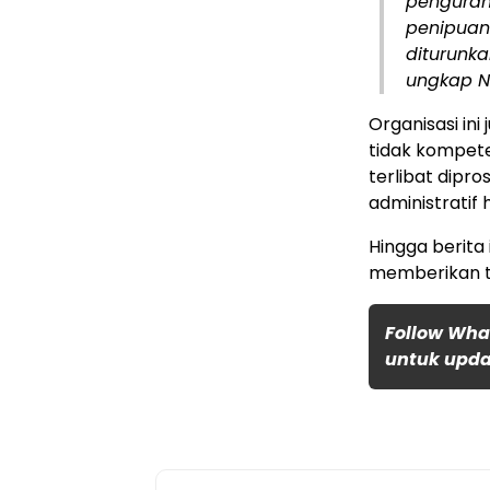
penguran
penipuan 
diturunka
ungkap N
Organisasi in
tidak kompet
terlibat dipr
administratif
Hingga berita
memberikan t
Follow Wha
untuk updat