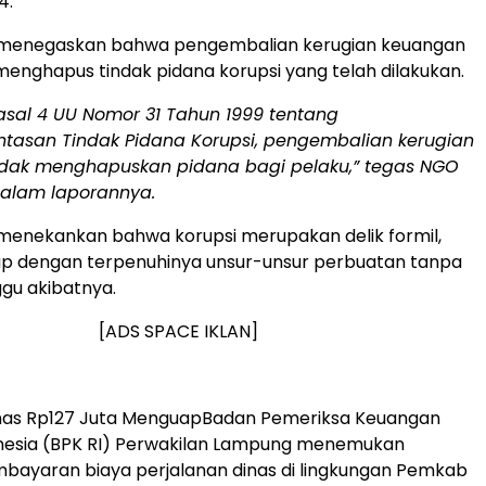
4.
ni menegaskan bahwa pengembalian kerugian keuangan
menghapus tindak pidana korupsi yang telah dilakukan.
asal 4 UU Nomor 31 Tahun 1999 tentang
tasan Tindak Pidana Korupsi, pengembalian kerugian
idak menghapuskan pidana bagi pelaku,” tegas NGO
alam laporannya.
i menekankan bahwa korupsi merupakan delik formil,
up dengan terpenuhinya unsur-unsur perbuatan tanpa
gu akibatnya.
[ADS SPACE IKLAN]
inas Rp127 Juta MenguapBadan Pemeriksa Keuangan
onesia (BPK RI) Perwakilan Lampung menemukan
bayaran biaya perjalanan dinas di lingkungan Pemkab