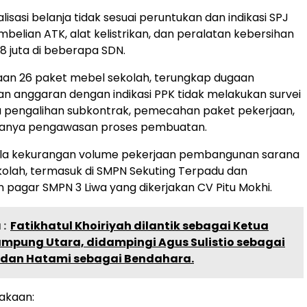
isasi belanja tidak sesuai peruntukan dan indikasi SPJ
embelian ATK, alat kelistrikan, dan peralatan kebersihan
8 juta di beberapa SDN.
an 26 paket mebel sekolah, terungkap dugaan
 anggaran dengan indikasi PPK tidak melakukan survei
a pengalihan subkontrak, pemecahan paket pekerjaan,
adanya pengawasan proses pembuatan.
la kekurangan volume pekerjaan pembangunan sarana
olah, termasuk di SMPN Sekuting Terpadu dan
agar SMPN 3 Liwa yang dikerjakan CV Pitu Mokhi.
:
Fatikhatul Khoiriyah dilantik sebagai Ketua
ampung Utara, didampingi Agus Sulistio sebagai
s dan Hatami sebagai Bendahara.
akaan: