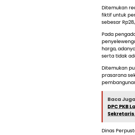
Ditemukan real
fiktif untuk p
sebesar Rp28,
Pada pengada
penyelewengan
harga, adany
serta tidak 
Ditemukan pu
prasarana sek
pembangunan p
Baca Juga 
DPC PKB L
Sekretari
Dinas Perpust