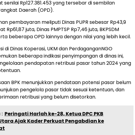
 senilai Rp127.381.453 yang tersebar di sembilan
rangkat Daerah (OPD).
ihan pembayaran meliputi Dinas PUPR sebesar Rp43,9
rat Rp61,87 juta, Dinas PMPTSP Rp7,46 juta, BKPSDM
erta beberapa OPD lainnya dengan nilai yang lebih kecil.
si di Dinas Koperasi, UKM dan PerdaganganNGO
ukan beberapa indikasi penyimpangan di dinas ini,
engelolaan pendapatan retribusi pasar tahun 2024 yang
etentuan.
ksaan BPK menunjukkan pendataan potensi pasar belum
njukan pengelola pasar tidak sesuai ketentuan, dan
rimaan retribusi yang belum disetorkan.
:
Peringati Harlah ke-28, Ketua DPC PKB
tara Ajak Kader Perkuat Pengabdian ke
at