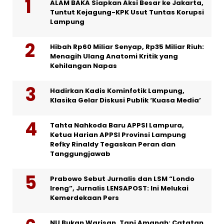
ALAM BAKA Siapkan Aksi Besar ke Jakarta,
Tuntut Kejagung-KPK Usut Tuntas Korupsi
Lampung
Hibah Rp60 Miliar Senyap, Rp35 Miliar Riuh:
Menagih Ulang Anatomi Kritik yang
Kehilangan Napas
Hadirkan Kadis Kominfotik Lampung,
Klasika Gelar Diskusi Publik ‘Kuasa Media’
Tahta Nahkoda Baru APPSI Lampura,
Ketua Harian APPSI Provinsi Lampung
Refky Rinaldy Tegaskan Peran dan
Tanggungjawab
Prabowo Sebut Jurnalis dan LSM “Londo
Ireng”, Jurnalis LENSAPOST: Ini Melukai
Kemerdekaan Pers
NU Bukan Warisan, Tapi Amanah: Catatan