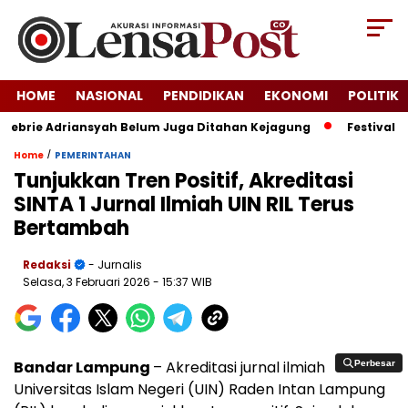
HOME
NASIONAL
PENDIDIKAN
EKONOMI
POLITIK
ebrie Adriansyah Belum Juga Ditahan Kejagung
Festival Kra
/
Home
PEMERINTAHAN
Tunjukkan Tren Positif, Akreditasi
SINTA 1 Jurnal Ilmiah UIN RIL Terus
Bertambah
Redaksi
- Jurnalis
Selasa, 3 Februari 2026
- 15:37 WIB
Bandar Lampung
– Akreditasi jurnal ilmiah
Perbesar
Perbesar
Universitas Islam Negeri (UIN) Raden Intan Lampung