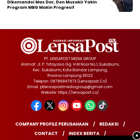
Dikomandoi Mas Dar, Don Muzakir Yakin
Program MBG Makin Progresif
PT. LENSAPOST MEDIA GROUP
Alamat: Jl. P. Tirtayasa Gg. H.M Noor No.1, Sukabumi,
Kec. Sukabumi, Kota Bandar Lampung,
Provinsi Lampung 35122
Telepon: 08786847673 (Lensapost.Co)
Email: ptlensapostmediagroup@gmail.com
Website: https://lensapost.co/
COMPANY PROFILE PERUSAHAAN
REDAKSI
CONTACT
INDEX BERITA
✖