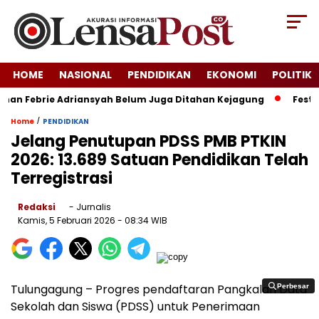
HOME
NASIONAL
PENDIDIKAN
EKONOMI
POLITIK
nan Febrie Adriansyah Belum Juga Ditahan Kejagung
Festiva
/
Home
PENDIDIKAN
Jelang Penutupan PDSS PMB PTKIN
2026: 13.689 Satuan Pendidikan Telah
Terregistrasi
Redaksi
- Jurnalis
Kamis, 5 Februari 2026
- 08:34 WIB
Tulungagung – Progres pendaftaran Pangkalan Data
Perbesar
Perbesar
Sekolah dan Siswa (PDSS) untuk Penerimaan