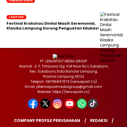
PEMERINTAHAN
LAMPUNG
Festival Krakatau Dinilai Masih Seremonial,
Klasika Lampung Dorong Penguatan Edukasi
PT. LENSAPOST MEDIA GROUP
Alamat: Jl. P. Tirtayasa Gg. H.M Noor No.1, Sukabumi,
Kec. Sukabumi, Kota Bandar Lampung,
Provinsi Lampung 35122
Telepon: 08786847673 (Lensapost.Co)
Email: ptlensapostmediagroup@gmail.com
Website: https://lensapost.co/
COMPANY PROFILE PERUSAHAAN
REDAKSI