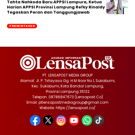
Tahta Nahkoda Baru APPSI Lampura, Ketua
Harian APPSI Provinsi Lampung Refky Rinaldy
Tegaskan Peran dan Tanggungjawab
PEMERINTAHAN
PT. LENSAPOST MEDIA GROUP
Alamat: Jl. P. Tirtayasa Gg. H.M Noor No.1, Sukabumi,
Kec. Sukabumi, Kota Bandar Lampung,
Provinsi Lampung 35122
Telepon: 08786847673 (Lensapost.Co)
Email: ptlensapostmediagroup@gmail.com
Website: https://lensapost.co/