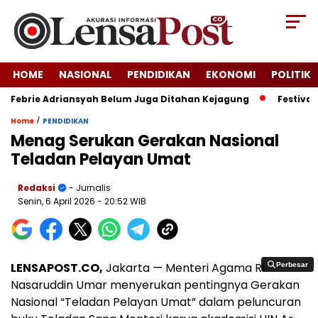
HOME
NASIONAL
PENDIDIKAN
EKONOMI
POLITIK
Febrie Adriansyah Belum Juga Ditahan Kejagung
Festival Kr
/
Home
PENDIDIKAN
Menag Serukan Gerakan Nasional
Teladan Pelayan Umat
Redaksi
- Jurnalis
Senin, 6 April 2026
- 20:52 WIB
LENSAPOST.CO,
Jakarta — Menteri Agama RI
Perbesar
Perbesar
Nasaruddin Umar menyerukan pentingnya Gerakan
Nasional “Teladan Pelayan Umat” dalam peluncuran