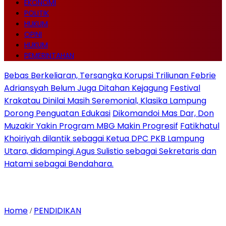
EKONOMI
POLITIK
HUKUM
OPINI
HUKUM
PEMERINTAHAN
Bebas Berkeliaran, Tersangka Korupsi Triliunan Febrie
Adriansyah Belum Juga Ditahan Kejagung
Festival
Krakatau Dinilai Masih Seremonial, Klasika Lampung
Dorong Penguatan Edukasi
Dikomandoi Mas Dar, Don
Muzakir Yakin Program MBG Makin Progresif
Fatikhatul
Khoiriyah dilantik sebagai Ketua DPC PKB Lampung
Utara, didampingi Agus Sulistio sebagai Sekretaris dan
Hatami sebagai Bendahara.
Home
PENDIDIKAN
/