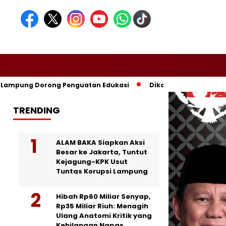
ung Dorong Penguatan Edukasi
Dikomandoi Mas Dar, Don Muz
TRENDING
ALAM BAKA Siapkan Aksi
Besar ke Jakarta, Tuntut
Kejagung-KPK Usut
Tuntas Korupsi Lampung
Hibah Rp60 Miliar Senyap,
Rp35 Miliar Riuh: Menagih
Ulang Anatomi Kritik yang
Kehilangan Napas