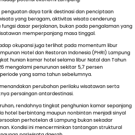
penguatan daya tarik destinasi dan penciptaan
sata yang beragam, aktivitas wisata cenderung
 fungsi dasar perjalanan, bukan pada pengalaman yang
satawan memperpanjang masa tinggal.
dap okupansi juga terlihat pada momentum libur
impunan Hotel dan Restoran Indonesia (PHRI) Lampung
kat hunian kamar hotel selama libur Natal dan Tahun
6 mengalami penurunan sekitar 5,7 persen
 periode yang sama tahun sebelumnya.
i menandakan perubahan perilaku wisatawan serta
nya persaingan antardestinasi.
uruhan, rendahnya tingkat penghunian kamar sepanjang
da hotel berbintang maupun nonbintan menjadi sinyal
ersoalan perhotelan di Lampung bukan sekadar
iman. Kondisi ini mencerminkan tantangan struktural
gunan pariwisata daerah.