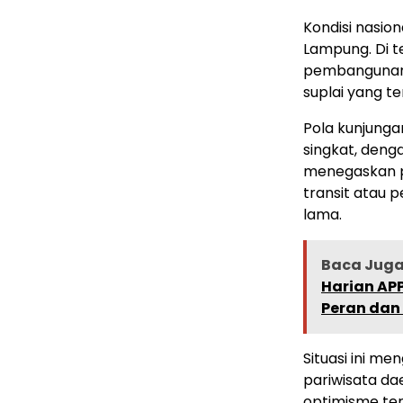
Kondisi nasion
Lampung. Di 
pembangunan 
suplai yang te
Pola kunjunga
singkat, denga
menegaskan p
transit atau p
lama.
Baca Juga 
Harian AP
Peran da
Situasi ini m
pariwisata da
optimisme te