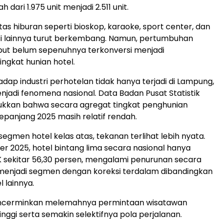
 dari 1.975 unit menjadi 2.511 unit.
itas hiburan seperti bioskop, karaoke, sport center, dan
si lainnya turut berkembang. Namun, pertumbuhan
sebut belum sepenuhnya terkonversi menjadi
ingkat hunian hotel.
dap industri perhotelan tidak hanya terjadi di Lampung,
enjadi fenomena nasional. Data Badan Pusat Statistik
ukkan bahwa secara agregat tingkat penghunian
epanjang 2025 masih relatif rendah.
egmen hotel kelas atas, tekanan terlihat lebih nyata.
 2025, hotel bintang lima secara nasional hanya
 sekitar 56,30 persen, mengalami penurunan secara
menjadi segmen dengan koreksi terdalam dibandingkan
el lainnya.
mencerminkan melemahnya permintaan wisatawan
inggi serta semakin selektifnya pola perjalanan.