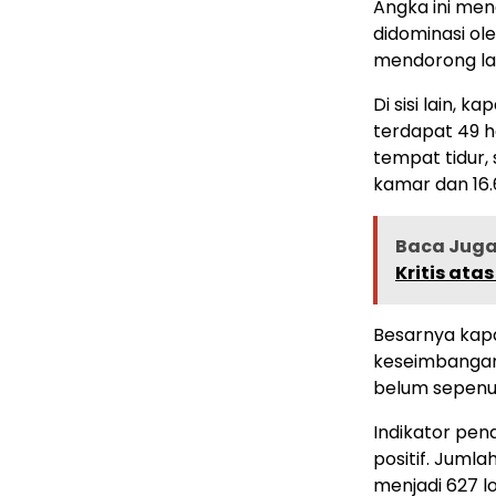
Angka ini men
didominasi ol
mendorong la
Di sisi lain, 
terdapat 49 h
tempat tidur,
kamar dan 16.
Baca Juga 
Kritis ata
Besarnya kap
keseimbangan 
belum sepenu
Indikator pen
positif. Jumla
menjadi 627 l