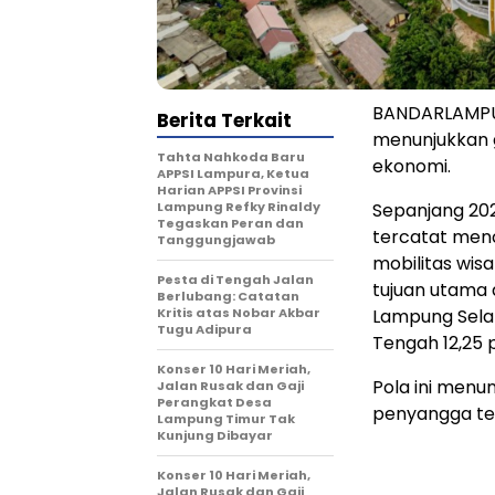
BANDARLAMPUN
Berita Terkait
menunjukkan ge
Tahta Nahkoda Baru
ekonomi.
APPSI Lampura, Ketua
Harian APPSI Provinsi
Lampung Refky Rinaldy
Sepanjang 20
Tegaskan Peran dan
tercatat menc
Tanggungjawab
mobilitas wis
Pesta di Tengah Jalan
tujuan utama 
Berlubang: Catatan
Kritis atas Nobar Akbar
Lampung Sela
Tugu Adipura
Tengah 12,25 
Konser 10 Hari Meriah,
Pola ini men
Jalan Rusak dan Gaji
Perangkat Desa
penyangga tet
Lampung Timur Tak
Kunjung Dibayar
Konser 10 Hari Meriah,
Jalan Rusak dan Gaji