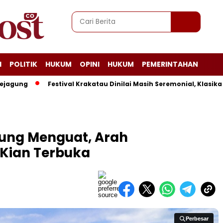
I
POLITIK
HUKUM
OPINI
HUKUM
PEMERINTAHAN
Festival Krakatau Dinilai Masih Seremonial, Klasika Lamp
ung Menguat, Arah
Kian Terbuka
Perbesar
Perbesar