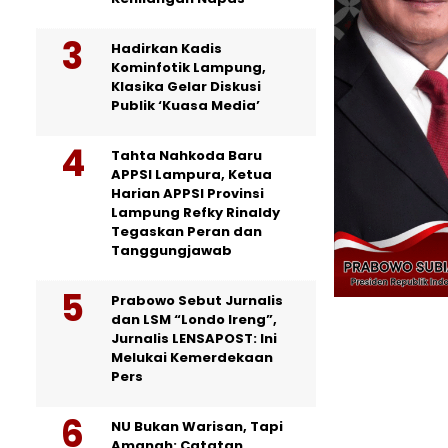
Hadirkan Kadis
Kominfotik Lampung,
Klasika Gelar Diskusi
Publik ‘Kuasa Media’
Tahta Nahkoda Baru
APPSI Lampura, Ketua
Harian APPSI Provinsi
Lampung Refky Rinaldy
Tegaskan Peran dan
Tanggungjawab
Prabowo Sebut Jurnalis
dan LSM “Londo Ireng”,
Jurnalis LENSAPOST: Ini
Melukai Kemerdekaan
Pers
NU Bukan Warisan, Tapi
Amanah: Catatan