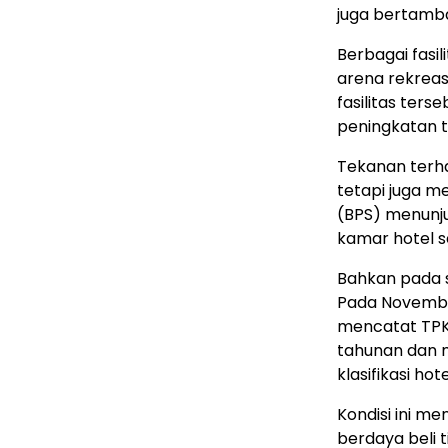
juga bertambah
Berbagai fasil
arena rekrea
fasilitas ter
peningkatan t
Tekanan terha
tetapi juga m
(BPS) menunj
kamar hotel s
Bahkan pada s
Pada November
mencatat TPK
tahunan dan 
klasifikasi hot
Kondisi ini 
berdaya beli t