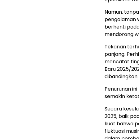
Namun, tanpa 
pengalaman wi
berhenti pada
mendorong wi
Tekanan terha
panjang. Perh
mencatat ting
Baru 2025/202
dibandingkan
Penurunan in
semakin ketat
Secara kesel
2025, baik pa
kuat bahwa p
fluktuasi mus
dalam pemban