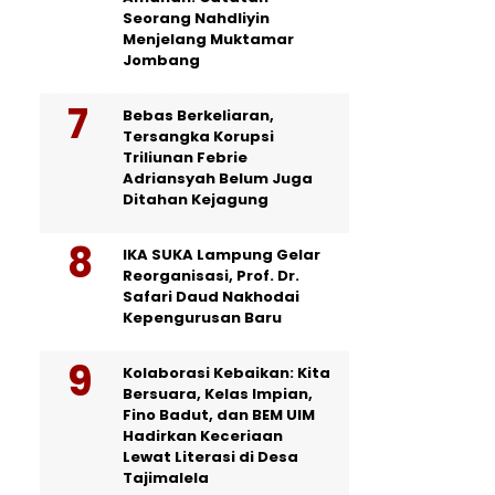
Seorang Nahdliyin
Menjelang Muktamar
Jombang
Bebas Berkeliaran,
Tersangka Korupsi
Triliunan Febrie
Adriansyah Belum Juga
Ditahan Kejagung
IKA SUKA Lampung Gelar
Reorganisasi, Prof. Dr.
Safari Daud Nakhodai
Kepengurusan Baru
Kolaborasi Kebaikan: Kita
Bersuara, Kelas Impian,
Fino Badut, dan BEM UIM
Hadirkan Keceriaan
Lewat Literasi di Desa
Tajimalela