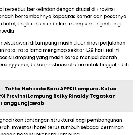
al tersebut berkelindan dengan situasi di Provinsi
tengah bertambahnya kapasitas kamar dan pesatnya
hotel, tingkat hunian belum mampu mengimbangi
rsedia.
n wisatawan di Lampung masih didominasi perjalanan
n rata-rata lama menginap sekitar 1,29 hari. Hal ini
osisi Lampung yang masih kerap menjadi daerah
ersinggahan, bukan destinasi utama untuk tinggal lebih
:
Tahta Nahkoda Baru APPSI Lampura, Ketua
PSI Provinsi Lampung Refky Rinaldy Tegaskan
n Tanggungjawab
enghadirkan tantangan struktural bagi pembangunan
erah. Investasi hotel terus tumbuh sebagai cerminan
rhadap potensi ekonomi Lampung.