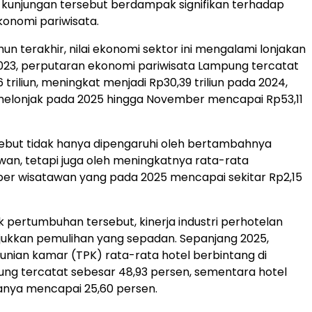
kunjungan tersebut berdampak signifikan terhadap
konomi pariwisata.
un terakhir, nilai ekonomi sektor ini mengalami lonjakan
023, perputaran ekonomi pariwisata Lampung tercatat
6 triliun, meningkat menjadi Rp30,39 triliun pada 2024,
melonjak pada 2025 hingga November mencapai Rp53,11
ebut tidak hanya dipengaruhi oleh bertambahnya
wan, tetapi juga oleh meningkatnya rata-rata
er wisatawan yang pada 2025 mencapai sekitar Rp2,15
ik pertumbuhan tersebut, kinerja industri perhotelan
ukkan pemulihan yang sepadan. Sepanjang 2025,
unian kamar (TPK) rata-rata hotel berbintang di
ung tercatat sebesar 48,93 persen, sementara hotel
anya mencapai 25,60 persen.