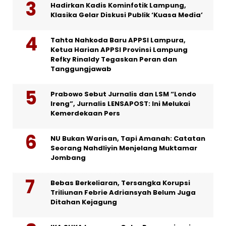
Hadirkan Kadis Kominfotik Lampung,
Klasika Gelar Diskusi Publik ‘Kuasa Media’
Tahta Nahkoda Baru APPSI Lampura,
Ketua Harian APPSI Provinsi Lampung
Refky Rinaldy Tegaskan Peran dan
Tanggungjawab
Prabowo Sebut Jurnalis dan LSM “Londo
Ireng”, Jurnalis LENSAPOST: Ini Melukai
Kemerdekaan Pers
NU Bukan Warisan, Tapi Amanah: Catatan
Seorang Nahdliyin Menjelang Muktamar
Jombang
Bebas Berkeliaran, Tersangka Korupsi
Triliunan Febrie Adriansyah Belum Juga
Ditahan Kejagung