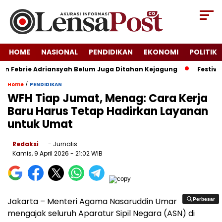
HOME
NASIONAL
PENDIDIKAN
EKONOMI
POLITIK
n Febrie Adriansyah Belum Juga Ditahan Kejagung
Festival 
/
Home
PENDIDIKAN
WFH Tiap Jumat, Menag: Cara Kerja
Baru Harus Tetap Hadirkan Layanan
untuk Umat
Redaksi
- Jurnalis
Kamis, 9 April 2026
- 21:02 WIB
Jakarta – Menteri Agama Nasaruddin Umar
Perbesar
Perbesar
mengajak seluruh Aparatur Sipil Negara (ASN) di