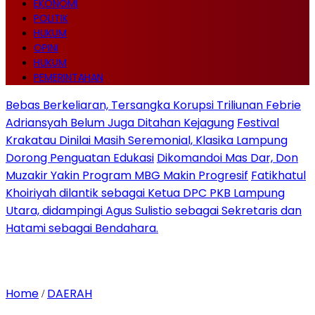
EKONOMI
POLITIK
HUKUM
OPINI
HUKUM
PEMERINTAHAN
Bebas Berkeliaran, Tersangka Korupsi Triliunan Febrie
Adriansyah Belum Juga Ditahan Kejagung
Festival
Krakatau Dinilai Masih Seremonial, Klasika Lampung
Dorong Penguatan Edukasi
Dikomandoi Mas Dar, Don
Muzakir Yakin Program MBG Makin Progresif
Fatikhatul
Khoiriyah dilantik sebagai Ketua DPC PKB Lampung
Utara, didampingi Agus Sulistio sebagai Sekretaris dan
Hatami sebagai Bendahara.
Home
DAERAH
/