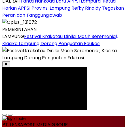
DAERAH
Tahta Nahkoda Baru APPSI Lampura, Ketua
Harian APPSI Provinsi Lampung Refky Rinaldy Tegaskan
Peran dan Tanggungjawab
PEMERINTAHAN
LAMPUNG
Festival Krakatau Dinilai Masih Seremonial,
Klasika Lampung Dorong Penguatan Edukasi
✖
PT. LENSAPOST MEDIA GROUP