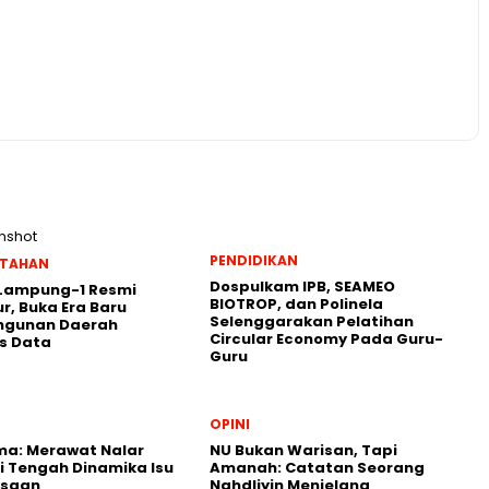
PENDIDIKAN
NTAHAN
Dospulkam IPB, SEAMEO
 Lampung-1 Resmi
BIOTROP, dan Polinela
r, Buka Era Baru
Selenggarakan Pelatihan
gunan Daerah
Circular Economy Pada Guru-
s Data
Guru
OPINI
ma: Merawat Nalar
NU Bukan Warisan, Tapi
di Tengah Dinamika Isu
Amanah: Catatan Seorang
saan
Nahdliyin Menjelang