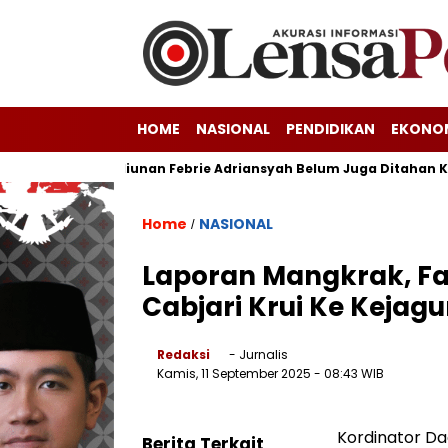
HOME
NASIONAL
PENDIDIKAN
EKONO
 Korupsi Triliunan Febrie Adriansyah Belum Juga Ditahan Kejagu
Home
NASIONAL
/
Laporan Mangkrak, Fa
Cabjari Krui Ke Kejag
Redaksi
- Jurnalis
Kamis, 11 September 2025
- 08:43 WIB
Kordinator Da
Berita Terkait