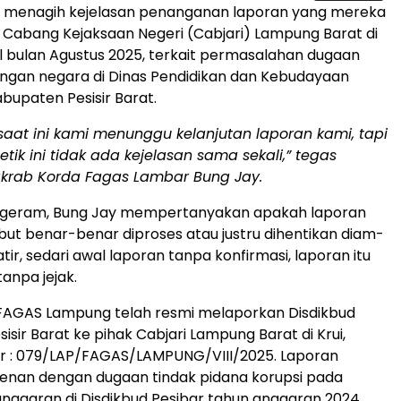
di menagih kejelasan penanganan laporan yang mereka
Cabang Kejaksaan Negeri (Cabjari) Lampung Barat di
al bulan Agustus 2025, terkait permasalahan dugaan
ngan negara di Dinas Pendidikan dan Kebudayaan
abupaten Pesisir Barat.
aat ini kami menunggu kelanjutan laporan kami, tapi
tik ini tidak ada kejelasan sama sekali,” tegas
krab Korda Fagas Lambar Bung Jay.
geram, Bung Jay mempertanyakan apakah laporan
ut benar-benar diproses atau justru dihentikan diam-
tir, sedari awal laporan tanpa konfirmasi, laporan itu
tanpa jejak.
FAGAS Lampung telah resmi melaporkan Disdikbud
sir Barat ke pihak Cabjari Lampung Barat di Krui,
 : 079/LAP/FAGAS/LAMPUNG/VIII/2025. Laporan
enan dengan dugaan tindak pidana korupsi pada
nggaran di Disdikbud Pesibar tahun anggaran 2024.