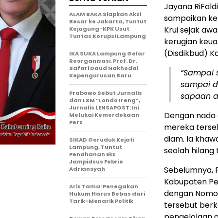
Jayana RiFal
ALAM BAKA Siapkan Aksi
sampaikan ke 
Besar ke Jakarta, Tuntut
Krui sejak aw
Kejagung-KPK Usut
Tuntas Korupsi Lampung
kerugian keua
(Disdikbud) K
IKA SUKA Lampung Gelar
Reorganisasi, Prof. Dr.
Safari Daud Nakhodai
“Sampai s
Kepengurusan Baru
sampai de
Prabowo Sebut Jurnalis
sapaan a
dan LSM “Londo Ireng”,
Jurnalis LENSAPOST: Ini
Dengan nada 
Melukai Kemerdekaan
Pers
mereka terseb
diam. Ia khawa
SIKAD Geruduk Kejati
Lampung, Tuntut
seolah hilang 
Penahanan Eks
Jampidsus Febrie
Sebelumnya, 
Adriansyah
Kabupaten Pesi
Aris Tama: Penegakan
dengan Nomor
Hukum Harus Bebas dari
Tarik-Menarik Politik
tersebut berk
pengelolaan a