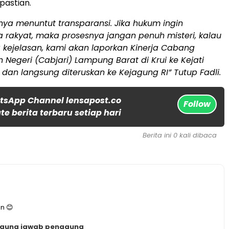
pastian.
ya menuntut transparansi. Jika hukum ingin
 rakyat, maka prosesnya jangan penuh misteri, kalau
 kejelasan, kami akan laporkan Kinerja Cabang
 Negeri (Cabjari) Lampung Barat di Krui ke Kejati
an langsung diteruskan ke Kejagung RI” Tutup Fadli.
tsApp Channel lensapost.co
Follow
e berita terbaru setiap hari
Berita ini 0 kali dibaca
n 😊
ggung jawab pengguna