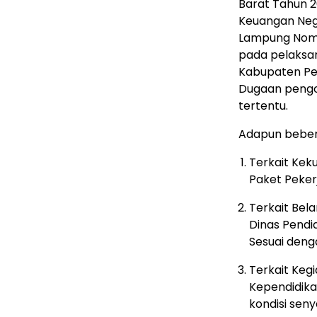
Barat Tahun 2
Keuangan Nega
Lampung Nomor
pada pelaksan
Kabupaten Pes
Dugaan pengo
tertentu.
Adapun bebera
Terkait Kek
Paket Peke
Terkait Bel
Dinas Pendi
Sesuai deng
Terkait Keg
Kependidika
kondisi sen