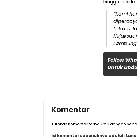
hingga ada ke
“Kami han
dipercaya
tidak ada
Kejaksaan
Lampung d
Follow Wha
untuk updat
Komentar
Tuliskan komentar terbaikmu dengan sopa
Isi komentar sepenuhnya adalah tan