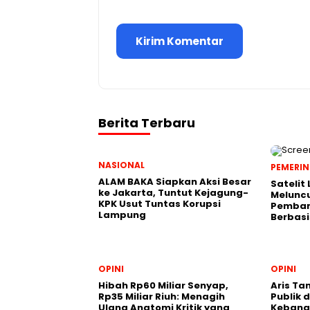
Berita Terbaru
NASIONAL
PEMERI
ALAM BAKA Siapkan Aksi Besar
Satelit
ke Jakarta, Tuntut Kejagung-
Meluncu
KPK Usut Tuntas Korupsi
Pemban
Lampung
Berbasi
OPINI
OPINI
Hibah Rp60 Miliar Senyap,
Aris Ta
Rp35 Miliar Riuh: Menagih
Publik 
Ulang Anatomi Kritik yang
Kebang