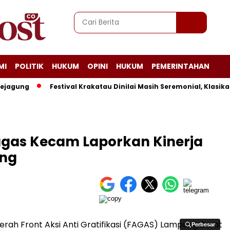
MI
POLITIK
HUKUM
OPINI
HUKUM
PEMERINTAHAN
ng
Festival Krakatau Dinilai Masih Seremonial, Klasika La
gas Kecam Laporkan Kinerja
ung
erah Front Aksi Anti Gratifikasi (FAGAS) Lampung Barat
Perbesar
Perbesar