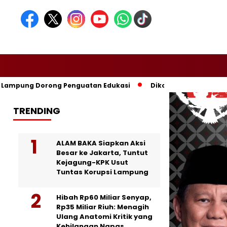
mpung Dorong Penguatan Edukasi
Dikomandoi Mas Dar, Don Mu
TRENDING
ALAM BAKA Siapkan Aksi
Besar ke Jakarta, Tuntut
Kejagung-KPK Usut
Tuntas Korupsi Lampung
Hibah Rp60 Miliar Senyap,
Rp35 Miliar Riuh: Menagih
Ulang Anatomi Kritik yang
Kehilangan Napas