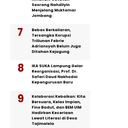
Seorang Nahdliyin
Menjelang Muktamar
Jombang
Bebas Berkeliaran,
Tersangka Korupsi
Triliunan Febrie
Adriansyah Belum Juga
Ditahan Kejagung
IKA SUKA Lampung Gelar
Reorganisasi, Prof. Dr.
Safari Daud Nakhodai
Kepengurusan Baru
Kolaborasi Kebaikan: Kita
Bersuara, Kelas Impian,
Fino Badut, dan BEM UIM
Hadirkan Keceriaan
Lewat Literasi di Desa
Tajimalela