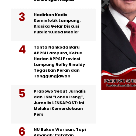
Hadirkan Kadis
Kominfotik Lampung,
Klasika Gelar Diskusi
Publik ‘Kuasa Media’
Tahta Nahkoda Baru
APPSI Lampura, Ketua
Harian APPSI Provinsi
Lampung Refky Rinaldy
Tegaskan Peran dan
Tanggungjawab
Prabowo Sebut Jurnalis
dan LSM “Londo Ireng”,
Jurnalis LENSAPOST: Ini
Melukai Kemerdekaan
Pers
NU Bukan Warisan, Tapi
Amanah: Catatan