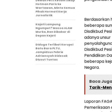
Dewan Pers Kecam Sikap
Hotman Paris ke
Wartawan, Minta Semua
Pihak Hormati Kerja
Jurnalistik
Berdasarkan 
Kajati Lampung
beberapa sumb
Ngumpet? Massa ALAM
Disdikbud Pes
Murka, Ban Dibakar di
Depan Kejati
adanya unsur 
penyalahguna
Diduga Terlibat Korupsi
Batu Bara PLTU,
Disdikbud Pesi
Jampidsus Febrie
Pendidikan Das
Adriansyah Didesak
Diusut Tuntas
beberapa kej
Negara.
Baca Juga 
Tarik-Mena
Laporan FAGA
Pemeriksaan 