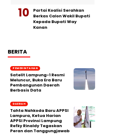
Partai Koalisi Serahkan
Berkas Calon Wakil Bupati
Kepada Bupati Way
Kanan
BERITA
PEMERINTAHAN
Satelit Lampung-1 Resmi
Meluncur, Buka Era Baru
Pembangunan Daerah
Berbasis Data
DAERAH
Tahta Nahkoda Baru APPSI
Lampura, Ketua Harian
APPSI Provinsi Lampung
Refky Rinaldy Tegaskan
Peran dan Tanggungjawab