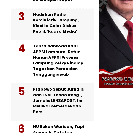
Hadirkan Kadis
Kominfotik Lampung,
Klasika Gelar Diskusi
Publik ‘Kuasa Media’
Tahta Nahkoda Baru
APPSI Lampura, Ketua
Harian APPSI Provinsi
Lampung Refky Rinaldy
Tegaskan Peran dan
Tanggungjawab
Prabowo Sebut Jurnalis
dan LSM “Londo Ireng”,
Jurnalis LENSAPOST: Ini
Melukai Kemerdekaan
Pers
NU Bukan Warisan, Tapi
Amanah: Catatan