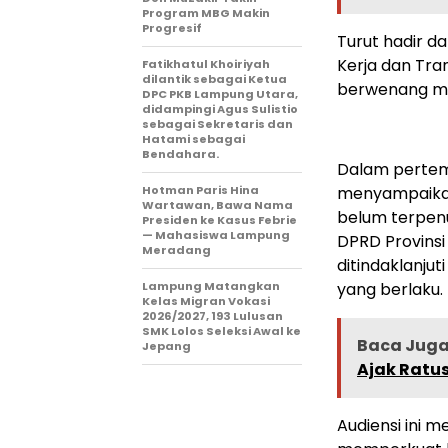
Program MBG Makin
Progresif
Turut hadir d
Kerja dan Tra
Fatikhatul Khoiriyah
dilantik sebagai Ketua
berwenang me
DPC PKB Lampung Utara,
didampingi Agus Sulistio
sebagai Sekretaris dan
Hatami sebagai
Bendahara.
Dalam pertemu
Hotman Paris Hina
menyampaikan 
Wartawan, Bawa Nama
belum terpenu
Presiden ke Kasus Febrie
— Mahasiswa Lampung
DPRD Provins
Meradang
ditindaklanju
Lampung Matangkan
yang berlaku.
Kelas Migran Vokasi
2026/2027, 193 Lulusan
SMK Lolos Seleksi Awal ke
Baca Juga 
Jepang
Ajak Ratu
Audiensi ini 