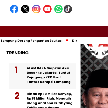
mpung Dorong Penguatan Edukasi
Dikomandoi Mas Dar, Don M
TRENDING
ALAM BAKA Siapkan Aksi
Besar ke Jakarta, Tuntut
Kejagung-KPK Usut
Tuntas Korupsi Lampung
Hibah Rp60 Miliar Senyap,
Rp35 Miliar Riuh: Menagih
Ulang Anatomi Kritik yang
Kehilangan Napas