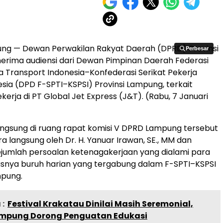
ng — Dewan Perwakilan Rakyat Daerah (DPRD) Provinsi
Perbesar
Perbesar
rima audiensi dari Dewan Pimpinan Daerah Federasi
ja Transport Indonesia–Konfederasi Serikat Pekerja
esia (DPD F-SPTI–KSPSI) Provinsi Lampung, terkait
erja di PT Global Jet Express (J&T). (Rabu, 7 Januari
angsung di ruang rapat komisi V DPRD Lampung tersebut
a langsung oleh Dr. H. Yanuar Irawan, SE., MM dan
umlah persoalan ketenagakerjaan yang dialami para
usnya buruh harian yang tergabung dalam F-SPTI–KSPSI
mpung.
:
Festival Krakatau Dinilai Masih Seremonial,
ampung Dorong Penguatan Edukasi