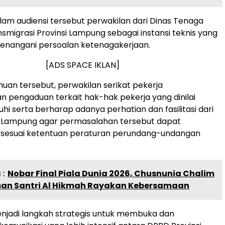
alam audiensi tersebut perwakilan dari Dinas Tenaga
nsmigrasi Provinsi Lampung sebagai instansi teknis yang
nangani persoalan ketenagakerjaan.
[ADS SPACE IKLAN]
an tersebut, perwakilan serikat pekerja
pengaduan terkait hak-hak pekerja yang dinilai
hi serta berharap adanya perhatian dan fasilitasi dari
i Lampung agar permasalahan tersebut dapat
ti sesuai ketentuan peraturan perundang-undangan
:
Nobar Final Piala Dunia 2026, Chusnunia Chalim
san Santri Al Hikmah Rayakan Kebersamaan
menjadi langkah strategis untuk membuka dan