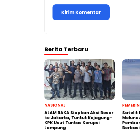
Berita Terbaru
NASIONAL
PEMERI
ALAM BAKA Siapkan Aksi Besar
Satelit
ke Jakarta, Tuntut Kejagung-
Meluncu
KPK Usut Tuntas Korupsi
Pemban
Lampung
Berbasi