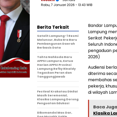
Rabu, 7 Januari 2026
- 13:43 WIB
Bandar Lampu
Berita Terkait
Lampung mene
Satelit Lampung-1 Resmi
Serikat Peker
Meluncur, Buka Era Baru
Seluruh Indon
Pembangunan Daerah
Berbasis Data
pengaduan pek
2026)
Tahta Nahkoda Baru
APPSI Lampura, Ketua
Harian APPSI Provinsi
Audiensi berl
Lampung Refky Rinaldy
Tegaskan Peran dan
diterima secar
Tanggungjawab
membahas sej
pekerja, khus
Festival Krakatau Dinilai
di wilayah La
Masih Seremonial,
Klasika Lampung Dorong
Penguatan Edukasi
Baca Juga 
Klasika L
Dikomandoi Mas Dar,
Don Muzakir Yakin