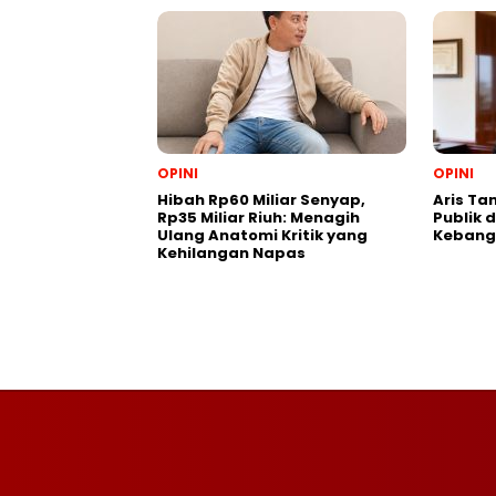
OPINI
OPINI
Hibah Rp60 Miliar Senyap,
Aris Ta
Rp35 Miliar Riuh: Menagih
Publik 
Ulang Anatomi Kritik yang
Kebang
Kehilangan Napas