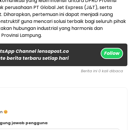
munikasi yang lebih intensif antara DPRD Provinsi
k perusahaan PT Global Jet Express (J&T), serta
ait. Diharapkan, pertemuan ini dapat menjadi ruang
nstruktif guna mencari solusi terbaik bagi seluruh pihak
akan hubungan industrial yang harmonis dan
i Provinsi Lampung.
tsApp Channel lensapost.co
Follow
e berita terbaru setiap hari
Berita ini 0 kali dibaca
an
ggung jawab pengguna