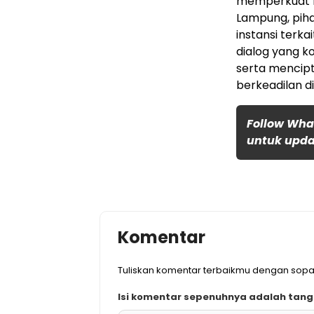
memperkuat ko
Lampung, piha
instansi terk
dialog yang ko
serta mencipt
berkeadilan d
Follow Wha
untuk updat
Komentar
Tuliskan komentar terbaikmu dengan sop
Isi komentar sepenuhnya adalah tan