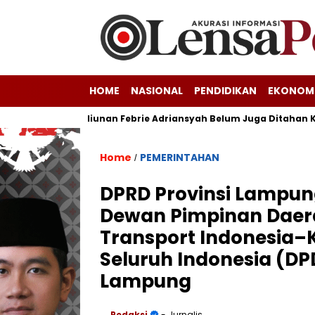
HOME
NASIONAL
PENDIDIKAN
EKONOM
 Korupsi Triliunan Febrie Adriansyah Belum Juga Ditahan Kejag
Home
PEMERINTAHAN
/
DPRD Provinsi Lampun
Dewan Pimpinan Daera
Transport Indonesia–K
Seluruh Indonesia (DP
Lampung
Redaksi
- Jurnalis