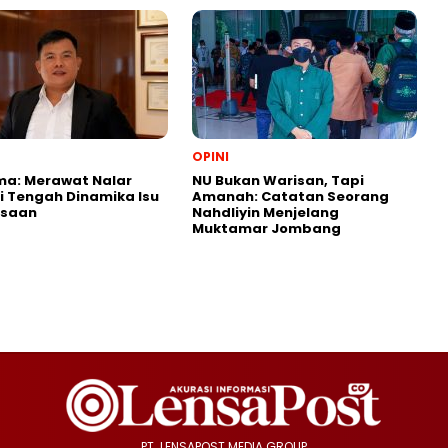
OPINI
ma: Merawat Nalar
NU Bukan Warisan, Tapi
di Tengah Dinamika Isu
Amanah: Catatan Seorang
saan
Nahdliyin Menjelang
Muktamar Jombang
PT. LENSAPOST MEDIA GROUP