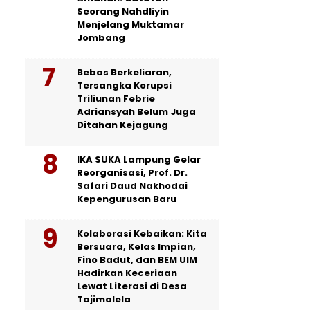
Seorang Nahdliyin
Menjelang Muktamar
Jombang
Bebas Berkeliaran,
Tersangka Korupsi
Triliunan Febrie
Adriansyah Belum Juga
Ditahan Kejagung
IKA SUKA Lampung Gelar
Reorganisasi, Prof. Dr.
Safari Daud Nakhodai
Kepengurusan Baru
Kolaborasi Kebaikan: Kita
Bersuara, Kelas Impian,
Fino Badut, dan BEM UIM
Hadirkan Keceriaan
Lewat Literasi di Desa
Tajimalela