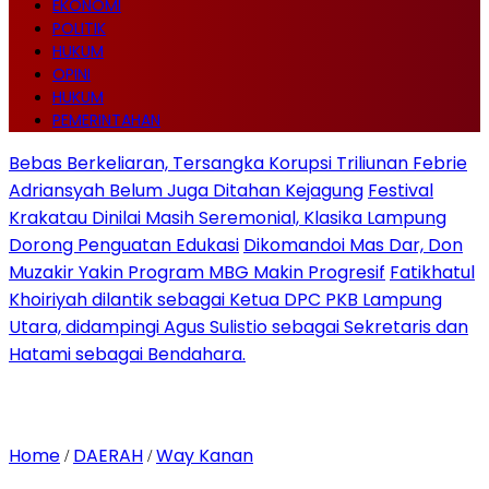
EKONOMI
POLITIK
HUKUM
OPINI
HUKUM
PEMERINTAHAN
Bebas Berkeliaran, Tersangka Korupsi Triliunan Febrie
Adriansyah Belum Juga Ditahan Kejagung
Festival
Krakatau Dinilai Masih Seremonial, Klasika Lampung
Dorong Penguatan Edukasi
Dikomandoi Mas Dar, Don
Muzakir Yakin Program MBG Makin Progresif
Fatikhatul
Khoiriyah dilantik sebagai Ketua DPC PKB Lampung
Utara, didampingi Agus Sulistio sebagai Sekretaris dan
Hatami sebagai Bendahara.
Home
DAERAH
Way Kanan
/
/