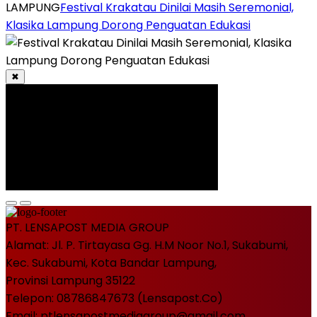
LAMPUNG
Festival Krakatau Dinilai Masih Seremonial,
Klasika Lampung Dorong Penguatan Edukasi
✖
PT. LENSAPOST MEDIA GROUP
Alamat: Jl. P. Tirtayasa Gg. H.M Noor No.1, Sukabumi,
Kec. Sukabumi, Kota Bandar Lampung,
Provinsi Lampung 35122
Telepon: 08786847673 (Lensapost.Co)
Email: ptlensapostmediagroup@gmail.com