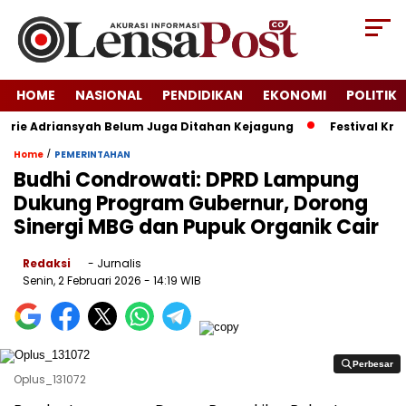
HOME
NASIONAL
PENDIDIKAN
EKONOMI
POLITIK
rie Adriansyah Belum Juga Ditahan Kejagung
Festival Kraka
/
Home
PEMERINTAHAN
Budhi Condrowati: DPRD Lampung
Dukung Program Gubernur, Dorong
Sinergi MBG dan Pupuk Organik Cair
Redaksi
- Jurnalis
Senin, 2 Februari 2026
- 14:19 WIB
Perbesar
Perbesar
Oplus_131072