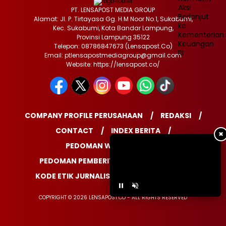
PT. LENSAPOST MEDIA GROUP
Alamat: Jl. P. Tirtayasa Gg. H.M Noor No.1, Sukabumi,
Kec. Sukabumi, Kota Bandar Lampung,
Provinsi Lampung 35122
Telepon: 08786847673 (Lensapost.Co)
Email: ptlensapostmediagroup@gmail.com
Website: https://lensapost.co/
COMPANY PROFILE PERUSAHAAN
REDAKSI
CONTACT
INDEX BERITA
✖
PEDOMAN WARTAWAN
PEDOMAN PEMBERITAAN MEDIA SIBER
KODE ETIK JURNALISTIK
DISCLAIMER
COPYRIGHT © 2026 LENSAPOST.CO - ALL RIGHTS RESERVED