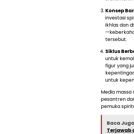
Konsep Ba
investasi sp
ikhlas dan
—keberkaha
tersebut.
Siklus Berb
untuk kemak
figur yang j
kepentingan 
untuk kepen
Media massa s
pesantren dan
pemuka spirit
Baca Juga 
Terjawab 