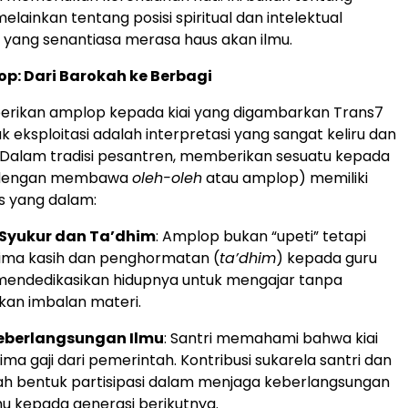
 melainkan tentang posisi spiritual dan intelektual
 yang senantiasa merasa haus akan ilmu.
p: Dari Barokah ke Berbagi
erikan amplop kepada kiai yang digambarkan Trans7
 eksploitasi adalah interpretasi yang sangat keliru dan
 Dalam tradisi pesantren, memberikan sesuatu kepada
engan membawa
oleh-oleh
atau amplop) memiliki
is yang dalam:
Syukur dan Ta’dhim
: Amplop bukan “upeti” tetapi
rima kasih dan penghormatan (
ta’dhim
) kepada guru
mendedikasikan hidupnya untuk mengajar tanpa
an imbalan materi.
eberlangsungan Ilmu
: Santri memahami bahwa kiai
ma gaji dari pemerintah. Kontribusi sukarela santri dan
ah bentuk partisipasi dalam menjaga keberlangsungan
mu kepada generasi berikutnya.