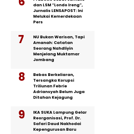
dan LSM “Londo Ireng”,
Jurnalis LENSAPOST: Ini
Melukai Kemerdekaan
Pers
NU Bukan Warisan, Tapi
Amanah: Catatan
Seorang Nahdliyin
Menjelang Muktamar
Jombang
Bebas Berkeliaran,
Tersangka Korupsi
Triliunan Febrie
Adriansyah Belum Juga
Ditahan Kejagung
IKA SUKA Lampung Gelar
Reorganisasi, Prof. Dr.
Safari Daud Nakhodai
Kepengurusan Baru