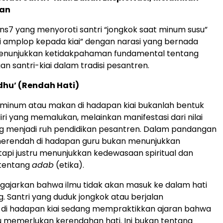
an
s7 yang menyoroti santri “jongkok saat minum susu”
 amplop kepada kiai” dengan narasi yang bernada
 menunjukkan ketidakpahaman fundamental tentang
n santri-kiai dalam tradisi pesantren.
dhu’ (Rendah Hati)
 minum atau makan di hadapan kiai bukanlah bentuk
ri yang memalukan, melainkan manifestasi dari nilai
 menjadi ruh pendidikan pesantren. Dalam pandangan
 merendah di hadapan guru bukan menunjukkan
tetapi justru menunjukkan kedewasaan spiritual dan
tentang
adab
(etika).
engajarkan bahwa ilmu tidak akan masuk ke dalam hati
 Santri yang duduk jongkok atau berjalan
i hadapan kiai sedang mempraktikkan ajaran bahwa
 memerlukan kerendahan hati. Ini bukan tentang