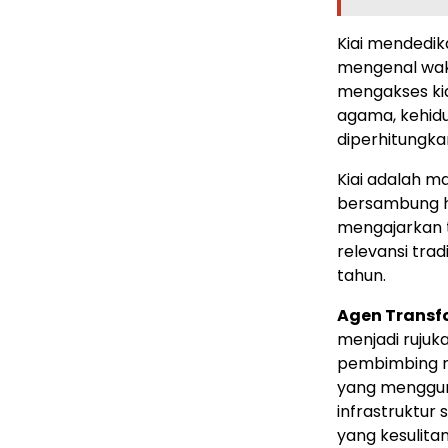
Kiai mendedik
mengenal waktu
mengakses kia
agama, kehidu
diperhitungka
Kiai adalah m
bersambung h
mengajarkan t
relevansi trad
tahun.
Agen Transfo
menjadi rujuk
pembimbing mo
yang menggu
infrastruktur
yang kesulita