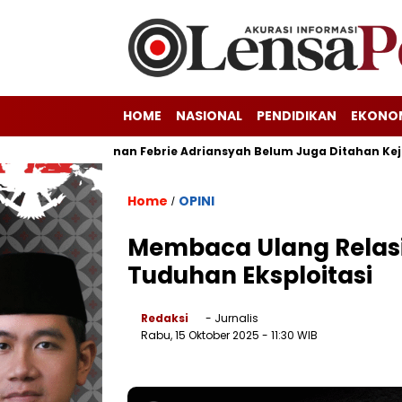
HOME
NASIONAL
PENDIDIKAN
EKONO
rupsi Triliunan Febrie Adriansyah Belum Juga Ditahan Kejagung
Home
OPINI
/
Membaca Ulang Relasi 
Tuduhan Eksploitasi
Redaksi
- Jurnalis
Rabu, 15 Oktober 2025
- 11:30 WIB