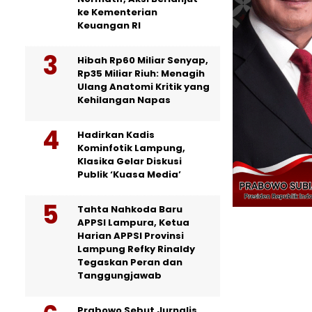
ke Kementerian
Keuangan RI
Hibah Rp60 Miliar Senyap,
Rp35 Miliar Riuh: Menagih
Ulang Anatomi Kritik yang
Kehilangan Napas
Hadirkan Kadis
Kominfotik Lampung,
Klasika Gelar Diskusi
Publik ‘Kuasa Media’
Tahta Nahkoda Baru
APPSI Lampura, Ketua
Harian APPSI Provinsi
Lampung Refky Rinaldy
Tegaskan Peran dan
Tanggungjawab
Prabowo Sebut Jurnalis