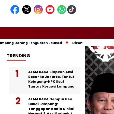
g Dorong Penguatan Edukasi
Dikomandoi Mas Dar, Don Muzak
TRENDING
ALAM BAKA Siapkan Aksi
Besar ke Jakarta, Tuntut
Kejagung-KPK Usut
Tuntas Korupsi Lampung
ALAM BAKA Gempur Bea
Cukai Lampung:
Tanggapan Kabid Dinilai
Normatif, Aksi Berlanjut