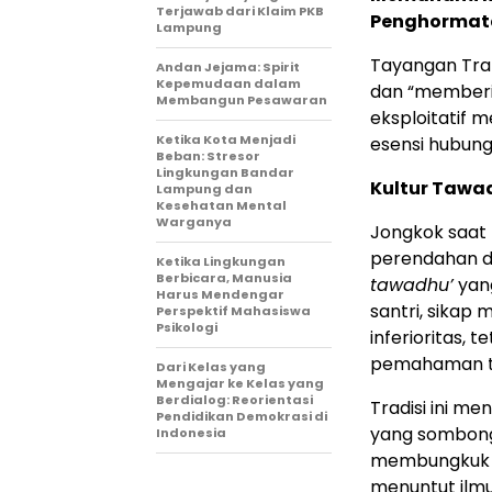
Terjawab dari Klaim PKB
Penghormat
Lampung
Tayangan Tran
Andan Jejama: Spirit
Kepemudaan dalam
dan “memberi
Membangun Pesawaran
eksploitatif
Ketika Kota Menjadi
esensi hubunga
Beban: Stresor
Lingkungan Bandar
Kultur Tawa
Lampung dan
Kesehatan Mental
Warganya
Jongkok saat
perendahan di
Ketika Lingkungan
Berbicara, Manusia
tawadhu’
yang
Harus Mendengar
santri, sikap
Perspektif Mahasiswa
Psikologi
inferioritas, 
pemahaman 
Dari Kelas yang
Mengajar ke Kelas yang
Berdialog: Reorientasi
Tradisi ini m
Pendidikan Demokrasi di
yang sombong.
Indonesia
membungkuk d
menuntut ilmu