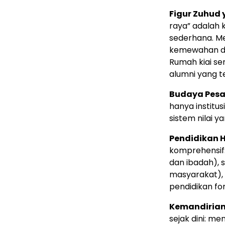
Figur Zuhud
raya” adalah 
sederhana. M
kemewahan du
Rumah kiai ser
alumni yang t
Budaya Pesan
hanya institu
sistem nilai y
Pendidikan H
komprehensif:
dan ibadah), 
masyarakat), 
pendidikan fo
Kemandirian
sejak dini: m