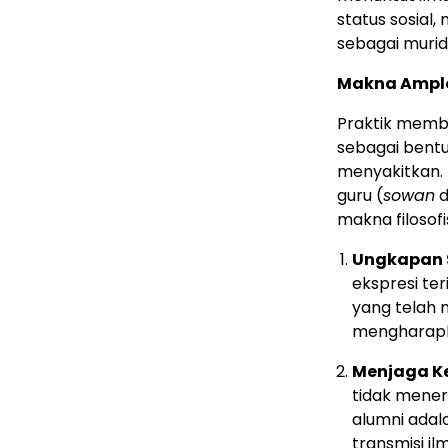
status sosial,
sebagai murid
Makna Amplo
Praktik memb
sebagai bentuk
menyakitkan.
guru (
sowan
d
makna filosof
Ungkapan 
ekspresi te
yang telah 
mengharapk
Menjaga K
tidak meneri
alumni adal
transmisi il