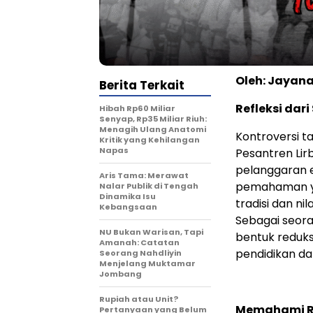
Oleh: Jayana
Berita Terkait
Refleksi dar
Hibah Rp60 Miliar
Senyap, Rp35 Miliar Riuh:
Menagih Ulang Anatomi
Kontroversi 
Kritik yang Kehilangan
Napas
Pesantren Lir
pelanggaran e
Aris Tama: Merawat
pemahaman y
Nalar Publik di Tengah
Dinamika Isu
tradisi dan ni
Kebangsaan
Sebagai seora
NU Bukan Warisan, Tapi
bentuk reduksi
Amanah: Catatan
pendidikan dan
Seorang Nahdliyin
Menjelang Muktamar
Jombang
Rupiah atau Unit?
Memahami Rel
Pertanyaan yang Belum