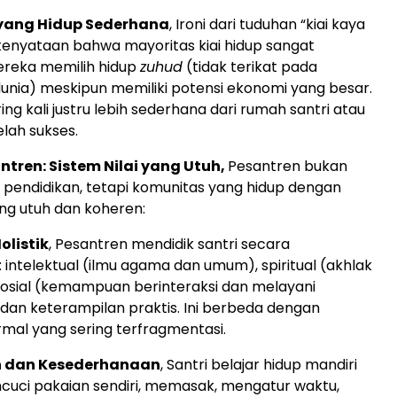
 yang Hidup Sederhana
, Ironi dari tuduhan “kiai kaya
kenyataan bahwa mayoritas kiai hidup sangat
ereka memilih hidup
zuhud
(tidak terikat pada
nia) meskipun memiliki potensi ekonomi yang besar.
ing kali justru lebih sederhana dari rumah santri atau
elah sukses.
tren: Sistem Nilai yang Utuh,
Pesantren bukan
si pendidikan, tetapi komunitas yang hidup dengan
ang utuh dan koheren:
olistik
, Pesantren mendidik santri secara
 intelektual (ilmu agama dan umum), spiritual (akhlak
sosial (kemampuan berinteraksi dan melayani
dan keterampilan praktis. Ini berbeda dengan
rmal yang sering terfragmentasi.
 dan Kesederhanaan
, Santri belajar hidup mandiri
encuci pakaian sendiri, memasak, mengatur waktu,