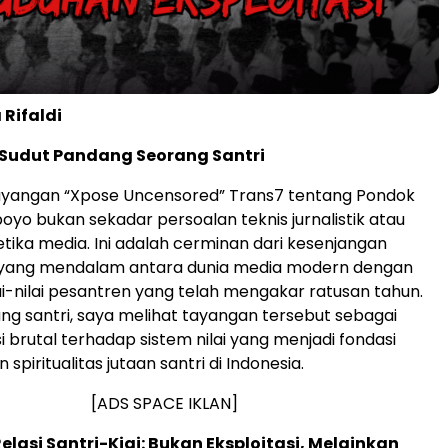
 Rifaldi
i Sudut Pandang Seorang Santri
tayangan “Xpose Uncensored” Trans7 tentang Pondok
boyo bukan sekadar persoalan teknis jurnalistik atau
tika media. Ini adalah cerminan dari kesenjangan
ang mendalam antara dunia media modern dengan
lai-nilai pesantren yang telah mengakar ratusan tahun.
ng santri, saya melihat tayangan tersebut sebagai
 brutal terhadap sistem nilai yang menjadi fondasi
 spiritualitas jutaan santri di Indonesia.
[ADS SPACE IKLAN]
asi Santri-Kiai: Bukan Eksploitasi, Melainkan