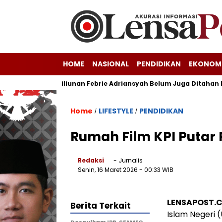
HOME
NASIONAL
PENDIDIKAN
EKONOM
a Korupsi Triliunan Febrie Adriansyah Belum Juga Ditahan Keja
Home
LIFESTYLE
PENDIDIKAN
/
/
Rumah Film KPI Putar 
Redaksi
- Jurnalis
Senin, 16 Maret 2026
- 00:33 WIB
LENSAPOST.
Berita Terkait
Islam Negeri 