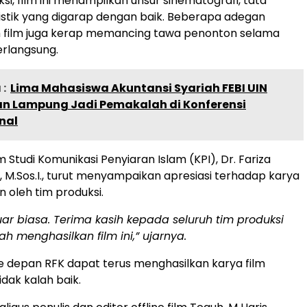
uksi, film ini menampilkan unsur sinematografi, tata
tistik yang digarap dengan baik. Beberapa adegan
 film juga kerap memancing tawa penonton selama
rlangsung.
:
Lima Mahasiswa Akuntansi Syariah FEBI UIN
an Lampung Jadi Pemakalah di Konferensi
nal
Studi Komunikasi Penyiaran Islam (KPI), Dr. Fariza
, M.Sos.I., turut menyampaikan apresiasi terhadap karya
n oleh tim produksi.
 luar biasa. Terima kasih kepada seluruh tim produksi
h menghasilkan film ini,” ujarnya.
e depan RFK dapat terus menghasilkan karya film
idak kalah baik.