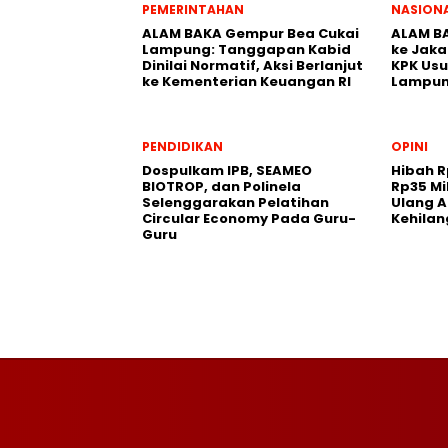
PEMERINTAHAN
NASION
ALAM BAKA Gempur Bea Cukai
ALAM BA
Lampung: Tanggapan Kabid
ke Jaka
Dinilai Normatif, Aksi Berlanjut
KPK Usu
ke Kementerian Keuangan RI
Lampu
PENDIDIKAN
OPINI
Dospulkam IPB, SEAMEO
Hibah R
BIOTROP, dan Polinela
Rp35 Mi
Selenggarakan Pelatihan
Ulang A
Circular Economy Pada Guru-
Kehila
Guru