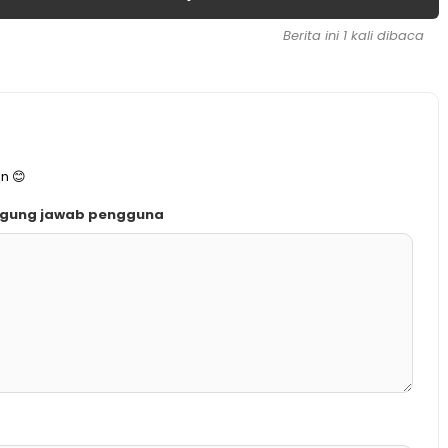
Berita ini 1 kali dibaca
n 😊
ggung jawab pengguna