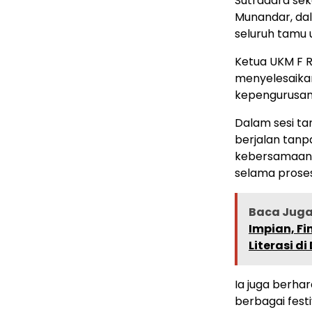
Sutradara seka
Munandar, da
seluruh tamu 
Ketua UKM F R
menyelesaikan
kepengurusan
Dalam sesi t
berjalan tanp
kebersamaan t
selama proses
Baca Juga 
Impian, Fi
Literasi d
Ia juga berha
berbagai fest