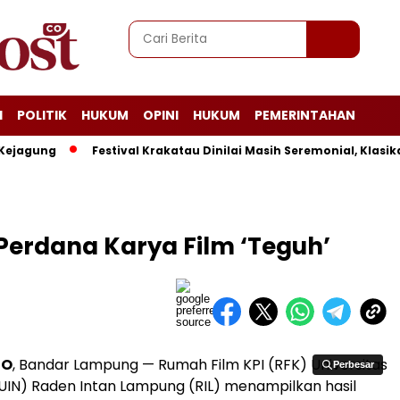
I
POLITIK
HUKUM
OPINI
HUKUM
PEMERINTAHAN
gung
Festival Krakatau Dinilai Masih Seremonial, Klasika L
Perdana Karya Film ‘Teguh’
CO
, Bandar Lampung — Rumah Film KPI (RFK) Universitas
Perbesar
Perbesar
(UIN) Raden Intan Lampung (RIL) menampilkan hasil