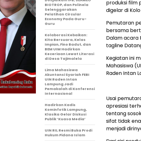
Dospulkam IPB, SEAMEO
produksi film
BIOTROP, dan Polinela
digelar di Ko
Selenggarakan
Pelatihan Circular
Economy Pada Guru-
Pemutaran pe
Guru
bersama ber
Kolaborasi Kebaikan:
Dalam acara 
Kita Bersuara, Kelas
Impian, Fino Badut, dan
tagline Datan
BEM UIM Hadirkan
Keceriaan Lewat Literasi
Kegiatan ini 
di Desa Tajimalela
Mahasiswa (UK
Lima Mahasiswa
Raden Intan 
Akuntansi Syariah FEBI
UIN Raden Intan
Lampung Jadi
Pemakalah di Konferensi
Internasional
Usai pemutar
Hadirkan Kadis
apresiasi ter
Kominfotik Lampung,
tentang sosok
Klasika Gelar Diskusi
Publik ‘Kuasa Media’
sifat tidak e
menjadi dirinya
UIN RIL Resmi Buka Prodi
Hukum Pidana Islam