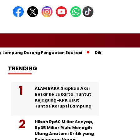
ampung Dorong Penguatan Edukasi
Dikomandoi Mas Dar, Don 
TRENDING
ALAM BAKA Siapkan Aksi
Besar ke Jakarta, Tuntut
Kejagung-KPK Usut
Tuntas Korupsi Lampung
Hibah Rp60 Miliar Senyap,
Rp35 Miliar Riuh: Menagih
Ulang Anatomi Kritik yang
Kehilangan Napas