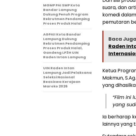
Dari sisi prod
MGMP PAI SMP Kota
suara, dan ar
Bandar Lampung
komedi dalam
Dukung Penuh Program
Rekrutmen Pendamping
pemutaran be
Proses Produk Halal
AGPAII Kota Bandar
Baca Juga 
Lampung Dukung
Rekrutmen Pendamping
Raden Int
Proses Produk Halal,
Gandeng LP3H UIN
Internasio
Raden Intan Lampung
UIN Raden Intan
Ketua Program 
Lampung Jadi Pelaksana
Makmun, S.Ag.
Seleksi Nasional
Beasiswa Kerajaan
yang dihasilka
Maroko 2026
“Film ini
yang suda
Ia berharap k
lainnya yang t