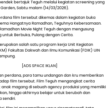
 pendek bertajuk Teguh melalui kegiatan screening yang
lo Garden, Sabtu malam (14/03/2026).
rdana film tersebut dikemas dalam kegiatan buka
tema Hangatnya Ramadhan, Teguhnya Kebersamaan.
Ramadhan Movie Night Teguh dengan mengusung
g untuk Berbuka, Pulang dengan Cerita.
merupakan salah satu program kerja Unit Kegiatan
M) Fakultas Dakwah dan Ilmu Komunikasi (FDIK) UIN
Lampung.
[ADS SPACE IKLAN]
an perdana, para tamu undangan dan kru memberikan
hadap film tersebut. Film Teguh mengangkat cerita
 anak magang di sebuah agency produksi yang memiliki
nakan, hingga akhirnya belajar untuk berubah dan
 sendiri.