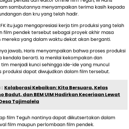
ligus penulis dan editor offline film Teguh, M Haris
lam sambutannya menyampaikan terima kasih kepada
undangan dan kru yang telah hadir.
FK itu juga mengapresiasi kerja tim produksi yang telah
 film pendek tersebut sebagai proyek akhir masa
 mereka yang dalam waktu dekat akan berganti.
anya jawab, Haris menyampaikan bahwa proses produksi
a kendala berarti. Ia menilai kekompakan dan
im menjadi kunci sehingga ide-ide yang muncul
 produksi dapat diwujudkan dalam film tersebut.
:
Kolaborasi Kebaikan: Kita Bersuara, Kelas
no Badut, dan BEM UIM Hadirkan Keceriaan Lewat
i Desa Tajimalela
rap film Teguh nantinya dapat diikutsertakan dalam
ival film maupun perlombaan film pendek.