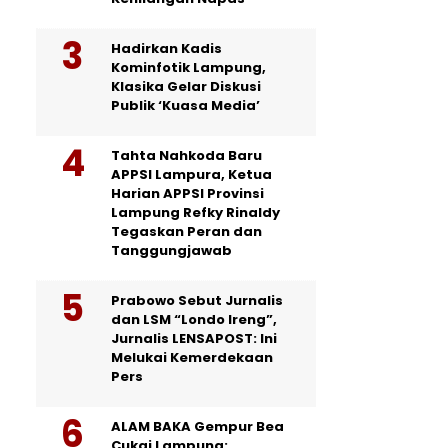
Hadirkan Kadis
Kominfotik Lampung,
Klasika Gelar Diskusi
Publik ‘Kuasa Media’
Tahta Nahkoda Baru
APPSI Lampura, Ketua
Harian APPSI Provinsi
Lampung Refky Rinaldy
Tegaskan Peran dan
Tanggungjawab
Prabowo Sebut Jurnalis
dan LSM “Londo Ireng”,
Jurnalis LENSAPOST: Ini
Melukai Kemerdekaan
Pers
ALAM BAKA Gempur Bea
Cukai Lampung: