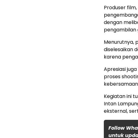
Produser film
pengembangan
dengan melib
pengambilan g
Menurutnya, p
diselesaikan 
karena pengat
Apresiasi jug
proses shoot
kebersamaan 
Kegiatan ini 
Intan Lampung
eksternal, se
Follow Wha
untuk updat