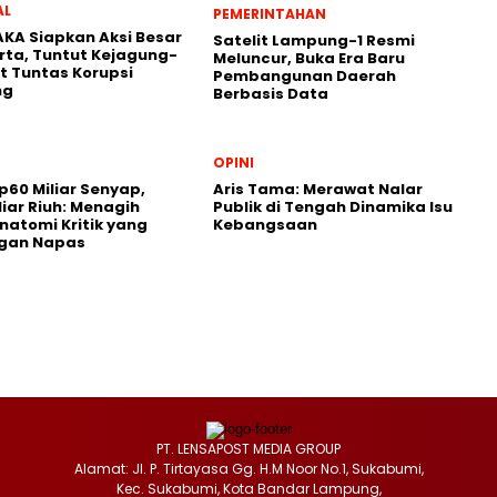
AL
PEMERINTAHAN
KA Siapkan Aksi Besar
Satelit Lampung-1 Resmi
rta, Tuntut Kejagung-
Meluncur, Buka Era Baru
t Tuntas Korupsi
Pembangunan Daerah
ng
Berbasis Data
OPINI
p60 Miliar Senyap,
Aris Tama: Merawat Nalar
liar Riuh: Menagih
Publik di Tengah Dinamika Isu
natomi Kritik yang
Kebangsaan
ngan Napas
PT. LENSAPOST MEDIA GROUP
Alamat: Jl. P. Tirtayasa Gg. H.M Noor No.1, Sukabumi,
Kec. Sukabumi, Kota Bandar Lampung,