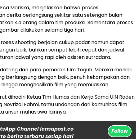
, Eca Mariska, menjelaskan bahwa proses
 cerita berlangsung sekitar satu setengah bulan
atkan 44 orang dalam tim produksi. Sementara proses
ambar dilakukan selama tiga hari.
roses shooting berjalan cukup padat namun dapat
dengan baik, bahkan sempat lebih cepat dari jadwal
uran jadwal yang rapi oleh asisten sutradara.
a datang dari para pemeran film Teguh. Mereka menilai
ing berlangsung dengan baik, penuh kekompakan dan
hingga menghasilkan film yang memuaskan.
turut dihadiri Ketua Tim Humas dan Kerja Sama UIN Raden
 Novrizal Fahmi, tamu undangan dari komunitas film
rta unsur mahasiswa lainnya.
tsApp Channel lensapost.co
Follow
e berita terbaru setiap hari