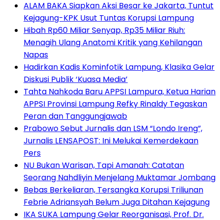
ALAM BAKA Siapkan Aksi Besar ke Jakarta, Tuntut
Kejagung-KPK Usut Tuntas Korupsi Lampung
Hibah Rp60 Miliar Senyap, Rp35 Miliar Riuh:
Menagih Ulang Anatomi Kritik yang Kehilangan
Napas
Hadirkan Kadis Kominfotik Lampung, Klasika Gelar
Diskusi Publik ‘Kuasa Media’
Tahta Nahkoda Baru APPSI Lampura, Ketua Harian
APPSI Provinsi Lampung Refky Rinaldy Tegaskan
Peran dan Tanggungjawab
Prabowo Sebut Jurnalis dan LSM “Londo Ireng”,
Jurnalis LENSAPOST: Ini Melukai Kemerdekaan
Pers
NU Bukan Warisan, Tapi Amanah: Catatan
Seorang Nahdliyin Menjelang Muktamar Jombang
Bebas Berkeliaran, Tersangka Korupsi Triliunan
Febrie Adriansyah Belum Juga Ditahan Kejagung
IKA SUKA Lampung Gelar Reorganisasi, Prof. Dr.