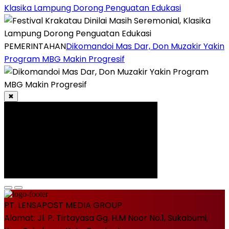
Klasika Lampung Dorong Penguatan Edukasi
PEMERINTAHAN
Dikomandoi Mas Dar, Don Muzakir Yakin
Program MBG Makin Progresif
✖
PT. LENSAPOST MEDIA GROUP
Alamat: Jl. P. Tirtayasa Gg. H.M Noor No.1, Sukabumi,