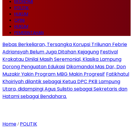
EKONOMI
POLITIK
HUKUM
OPINI
HUKUM
PEMERINTAHAN
Bebas Berkeliaran, Tersangka Korupsi Triliunan Febrie
Adriansyah Belum Juga Ditahan Kejagung
Festival
Krakatau Dinilai Masih Seremonial, Klasika Lampung
Dorong Penguatan Edukasi
Dikomandoi Mas Dar, Don
Muzakir Yakin Program MBG Makin Progresif
Fatikhatul
Khoiriyah dilantik sebagai Ketua DPC PKB Lampung
Utara, didampingi Agus Sulistio sebagai Sekretaris dan
Hatami sebagai Bendahara.
Home
POLITIK
/