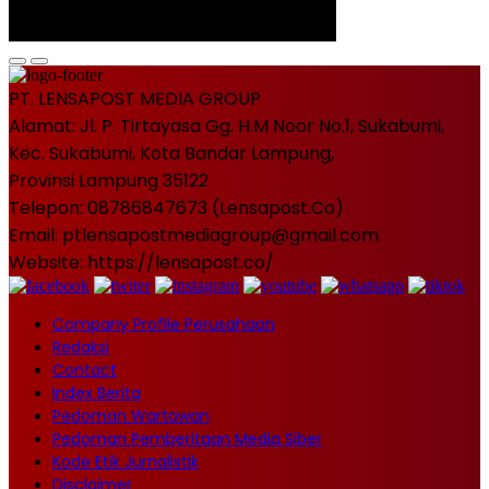
PT. LENSAPOST MEDIA GROUP
Alamat: Jl. P. Tirtayasa Gg. H.M Noor No.1, Sukabumi,
Kec. Sukabumi, Kota Bandar Lampung,
Provinsi Lampung 35122
Telepon: 08786847673 (Lensapost.Co)
Email: ptlensapostmediagroup@gmail.com
Website: https://lensapost.co/
Company Profile Perusahaan
Redaksi
Contact
Index Berita
Pedoman Wartawan
Pedoman Pemberitaan Media Siber
Kode Etik Jurnalistik
Disclaimer