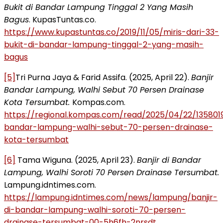
Bukit di Bandar Lampung Tinggal 2 Yang Masih
Bagus
. KupasTuntas.co.
https://www.kupastuntas.co/2019/11/05/miris-dari-33-
bukit-di-bandar-lampung-tinggal-2-yang-masih-
bagus
[5]
Tri Purna Jaya & Farid Assifa. (2025, April 22).
Banjir
Bandar Lampung, Walhi Sebut 70 Persen Drainase
Kota Tersumbat.
Kompas.com.
https://regional.kompas.com/read/2025/04/22/1358019
bandar-lampung-walhi-sebut-70-persen-drainase-
kota-tersumbat
[6]
Tama Wiguna. (2025, April 23).
Banjir di Bandar
Lampung, Walhi Soroti 70 Persen Drainase Tersumbat.
Lampung.idntimes.com.
https://lampung.idntimes.com/news/lampung/banjir-
di-bandar-lampung-walhi-soroti-70-persen-
drainase-tersumbat-00-5h6fh-2nrsdt