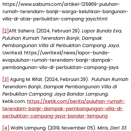
https://www.saibumi.com/artikel-125969-puluhan-
rumah-terendam-banjir-warga-keluhkan-bangunan-
villa-di-atas-perbukitan-campang-jaya.html
[2]
Afit Sahera. (2024, Februari 29).
Lapor Bunda Eva,
Puluhan Rumah Terendam Banjir, Dampak
Pembangunan Villa di Perbukitan Campang Jaya.
Uwrite.id. https://uwrite.id/news/lapor-bunda-
evapuluhan-rumah-terendam-banjir-dampak-
pembangunan-vila-di-perbukitan-campang-jaya
[3]
Agung M. Rifat. (2024, Februari 29).
Puluhan Rumah
Terendam Banjir, Dampak Pembangunan Villa di
Perbukitan Campang Jaya Bandar Lampung.
ketik.com.
https://ketik.com/berita/puluhan-rumah-
terendam-banjir-dampak-pembangungan-villa-di-
perbukitan-campang-jaya-bandar-lampung
[4]
Walhi Lampung. (2019, November 05).
Miris, Dari 33