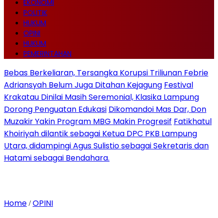
EKONOMI
POLITIK
HUKUM
OPINI
HUKUM
PEMERINTAHAN
Bebas Berkeliaran, Tersangka Korupsi Triliunan Febrie
Adriansyah Belum Juga Ditahan Kejagung
Festival
Krakatau Dinilai Masih Seremonial, Klasika Lampung
Dorong Penguatan Edukasi
Dikomandoi Mas Dar, Don
Muzakir Yakin Program MBG Makin Progresif
Fatikhatul
Khoiriyah dilantik sebagai Ketua DPC PKB Lampung
Utara, didampingi Agus Sulistio sebagai Sekretaris dan
Hatami sebagai Bendahara.
Home
OPINI
/