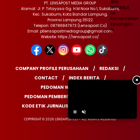
PT. LENSAPOST MEDIA GROUP
Alamat: Jl. P. Tirtayasa Gg. H.M Noor No.1, Sukabumi,
Kec. Sukabumi, Kota Bandar Lampung,
Provinsi Lampung 35122
Telepon: 08786847673 (Lensapost.Co)
Email: ptlensapostmediagroup@gmail.com
Website: https://lensapost.co/
COMPANY PROFILE PERUSAHAAN
REDAKSI
CONTACT
INDEX BERITA
✖
PEDOMAN WARTAWAN
PEDOMAN PEMBERITAAN MEDIA SIBER
KODE ETIK JURNALISTIK
DISCLAIMER
COPYRIGHT © 2026 LENSAPOST.CO - ALL RIGHTS RESERVED