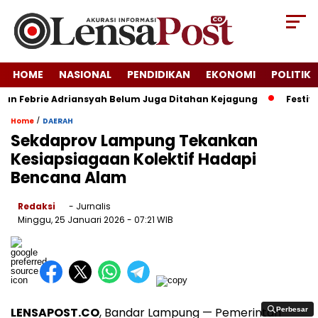
HOME
NASIONAL
PENDIDIKAN
EKONOMI
POLITIK
an Febrie Adriansyah Belum Juga Ditahan Kejagung
Festival 
/
Home
DAERAH
Sekdaprov Lampung Tekankan
Kesiapsiagaan Kolektif Hadapi
Bencana Alam
Redaksi
- Jurnalis
Minggu, 25 Januari 2026
- 07:21 WIB
LENSAPOST.CO
, Bandar Lampung — Pemerintah
Perbesar
Perbesar