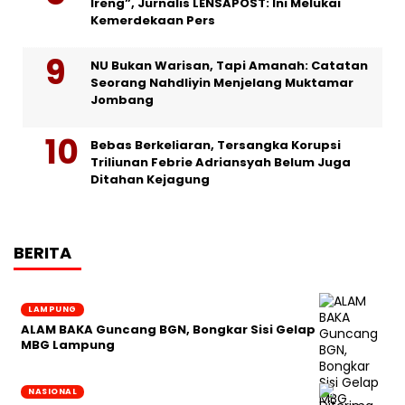
Ireng”, Jurnalis LENSAPOST: Ini Melukai
Kemerdekaan Pers
NU Bukan Warisan, Tapi Amanah: Catatan
Seorang Nahdliyin Menjelang Muktamar
Jombang
Bebas Berkeliaran, Tersangka Korupsi
Triliunan Febrie Adriansyah Belum Juga
Ditahan Kejagung
BERITA
LAMPUNG
ALAM BAKA Guncang BGN, Bongkar Sisi Gelap
MBG Lampung
NASIONAL