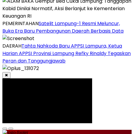
PEMERINTAHAN
Satelit Lampung-1 Resmi Meluncur,
Buka Era Baru Pembangunan Daerah Berbasis Data
DAERAH
Tahta Nahkoda Baru APPSI Lampura, Ketua
Harian APPSI Provinsi Lampung Refky Rinaldy Tegaskan
Peran dan Tanggungjawab
✖