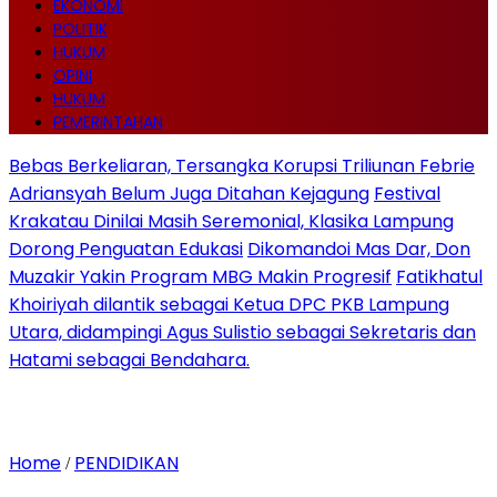
EKONOMI
POLITIK
HUKUM
OPINI
HUKUM
PEMERINTAHAN
Bebas Berkeliaran, Tersangka Korupsi Triliunan Febrie
Adriansyah Belum Juga Ditahan Kejagung
Festival
Krakatau Dinilai Masih Seremonial, Klasika Lampung
Dorong Penguatan Edukasi
Dikomandoi Mas Dar, Don
Muzakir Yakin Program MBG Makin Progresif
Fatikhatul
Khoiriyah dilantik sebagai Ketua DPC PKB Lampung
Utara, didampingi Agus Sulistio sebagai Sekretaris dan
Hatami sebagai Bendahara.
Home
PENDIDIKAN
/