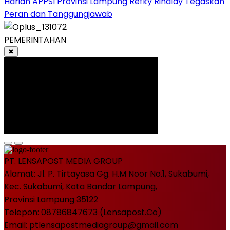
Harian APPSI Provinsi Lampung Refky Rinaldy Tegaskan
Peran dan Tanggungjawab
PEMERINTAHAN
✖
PT. LENSAPOST MEDIA GROUP
Alamat: Jl. P. Tirtayasa Gg. H.M Noor No.1, Sukabumi,
Kec. Sukabumi, Kota Bandar Lampung,
Provinsi Lampung 35122
Telepon: 08786847673 (Lensapost.Co)
Email: ptlensapostmediagroup@gmail.com