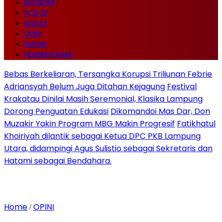
EKONOMI
POLITIK
HUKUM
OPINI
HUKUM
PEMERINTAHAN
Bebas Berkeliaran, Tersangka Korupsi Triliunan Febrie
Adriansyah Belum Juga Ditahan Kejagung
Festival
Krakatau Dinilai Masih Seremonial, Klasika Lampung
Dorong Penguatan Edukasi
Dikomandoi Mas Dar, Don
Muzakir Yakin Program MBG Makin Progresif
Fatikhatul
Khoiriyah dilantik sebagai Ketua DPC PKB Lampung
Utara, didampingi Agus Sulistio sebagai Sekretaris dan
Hatami sebagai Bendahara.
Home
OPINI
/