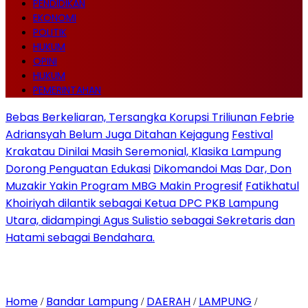
PENDIDIKAN
EKONOMI
POLITIK
HUKUM
OPINI
HUKUM
PEMERINTAHAN
Bebas Berkeliaran, Tersangka Korupsi Triliunan Febrie
Adriansyah Belum Juga Ditahan Kejagung
Festival
Krakatau Dinilai Masih Seremonial, Klasika Lampung
Dorong Penguatan Edukasi
Dikomandoi Mas Dar, Don
Muzakir Yakin Program MBG Makin Progresif
Fatikhatul
Khoiriyah dilantik sebagai Ketua DPC PKB Lampung
Utara, didampingi Agus Sulistio sebagai Sekretaris dan
Hatami sebagai Bendahara.
Home
Bandar Lampung
DAERAH
LAMPUNG
/
/
/
/