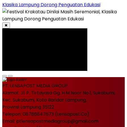
Klasika Lampung Dorong Penguatan Edukasi
✖
PT. LENSAPOST MEDIA GROUP
Alamat: Jl. P. Tirtayasa Gg. H.M Noor No.1, Sukabumi,
Kec. Sukabumi, Kota Bandar Lampung,
Provinsi Lampung 35122
Telepon: 08786847673 (Lensapost.Co)
Email: ptlensapostmediagroup@gmail.com