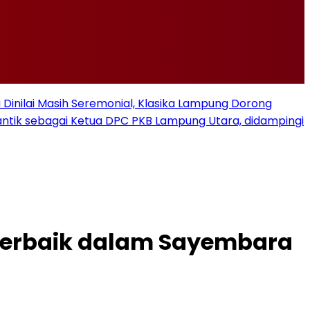
u Dinilai Masih Seremonial, Klasika Lampung Dorong
ilantik sebagai Ketua DPC PKB Lampung Utara, didampingi
l Terbaik dalam Sayembara