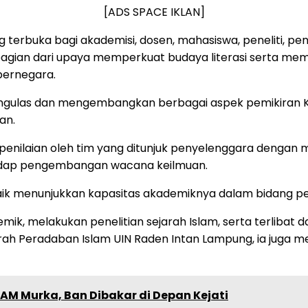
[ADS SPACE IKLAN]
terbuka bagi akademisi, dosen, mahasiswa, peneliti, pen
 bagian dari upaya memperkuat budaya literasi serta me
bernegara.
engulas dan mengembangkan berbagai aspek pemikiran K
an.
 penilaian oleh tim yang ditunjuk penyelenggara dengan
erhadap pengembangan wacana keilmuan.
aik menunjukkan kapasitas akademiknya dalam bidang pene
demik, melakukan penelitian sejarah Islam, serta terlibat 
rah Peradaban Islam UIN Raden Intan Lampung, ia juga me
M Murka, Ban Dibakar di Depan Kejati