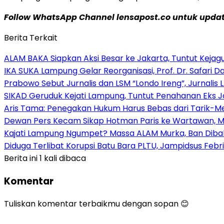
Follow WhatsApp Channel lensapost.co untuk update
Berita Terkait
ALAM BAKA Siapkan Aksi Besar ke Jakarta, Tuntut Keja
IKA SUKA Lampung Gelar Reorganisasi, Prof. Dr. Safari
Prabowo Sebut Jurnalis dan LSM “Londo Ireng”, Jurnalis
SIKAD Geruduk Kejati Lampung, Tuntut Penahanan Eks J
Aris Tama: Penegakan Hukum Harus Bebas dari Tarik-Men
Dewan Pers Kecam Sikap Hotman Paris ke Wartawan, Min
Kajati Lampung Ngumpet? Massa ALAM Murka, Ban Dibak
Diduga Terlibat Korupsi Batu Bara PLTU, Jampidsus Febr
Berita ini 1 kali dibaca
Komentar
Tuliskan komentar terbaikmu dengan sopan 😊