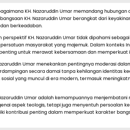
oti bagaimana KH. Nazaruddin Umar memandang hubungan
bangsaan KH. Nazaruddin Umar berangkat dari keyakinan b
 dan berkeadaban.
 perspektif KH. Nazaruddin Umar tidak dipahami sebaga
 persatuan masyarakat yang majemuk. Dalam konteks Ind
penting untuk merawat kebersamaan dan memperkuat int
Nazaruddin Umar menekankan pentingnya moderasi dala
dampingan secara damai tanpa kehilangan identitas kea
osial yang muncul di era modern, termasuk meningkatnya
 Nazaruddin Umar adalah kemampuannya menjembatani ni
nai aspek teologis, tetapi juga menyentuh persoalan k
liki kontribusi penting dalam memperkuat karakter bangs