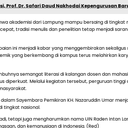
i, Prof. Dr. Safari Daud Nakhodai Kepengurusan Bar
hwa akademisi dari Lampung mampu bersaing di tingkat nas
cepat, tradisi menulis dan penelitian tetap menjadi sa
apaian ini menjadi kabar yang menggembirakan sekaligu
ik yang berkembang di kampus terus melahirkan karya-ka
mbuhnya semangat literasi di kalangan dosen dan mahasis
us diperkuat. Melalui kegiatan tersebut, perguruan ting
masyarakat.
ik dalam Sayembara Pemikiran KH. Nazaruddin Umar menjad
 tingkat nasional.
badi, tetapi juga mengharumkan nama UIN Raden Intan L
saan, dan kemanusiaan di Indonesia. (Red)