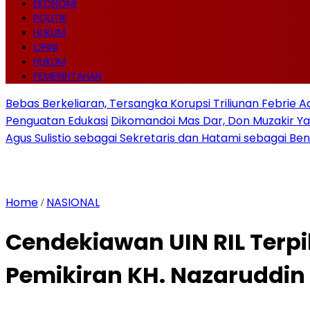
EKONOMI
POLITIK
HUKUM
OPINI
HUKUM
PEMERINTAHAN
Bebas Berkeliaran, Tersangka Korupsi Triliunan Febrie 
Penguatan Edukasi
Dikomandoi Mas Dar, Don Muzakir Ya
Agus Sulistio sebagai Sekretaris dan Hatami sebagai Be
Home
NASIONAL
/
Cendekiawan UIN RIL Terpi
Pemikiran KH. Nazaruddi