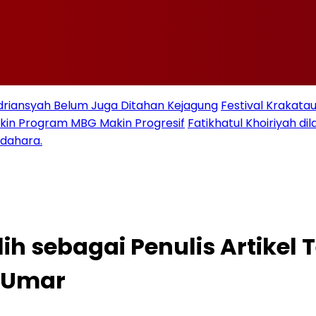
Adriansyah Belum Juga Ditahan Kejagung
Festival Krakata
kin Program MBG Makin Progresif
Fatikhatul Khoiriyah d
ndahara.
lih sebagai Penulis Artike
n Umar