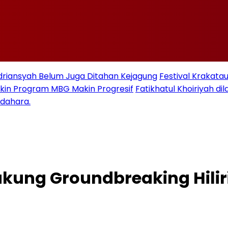
Adriansyah Belum Juga Ditahan Kejagung
Festival Krakata
kin Program MBG Makin Progresif
Fatikhatul Khoiriyah d
ndahara.
kung Groundbreaking Hiliri