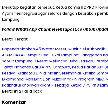
Menutup kegiatan tersebut, Ketua Komisi II DPRD Pro
Ayam Terintegrasi agar selaras dengan kebijakan pe
Lampung.
Follow WhatsApp Channel lensapost.co untuk update
Berita Terkait
‎Bapenda Siapkan 45 Water Meter, Munir: Seluruh Wajib 
ALAM BAKA Gempur Bea Cukai Lampung: Tanggapan Kabid 
Satelit Lampung-1 Resmi Meluncur, Buka Era Baru Pem
Tahta Nahkoda Baru APPSI Lampura, Ketua Harian APPS
Festival Krakatau Dinilai Masih Seremonial, Klasika La
Dikomandoi Mas Dar, Don Muzakir Yakin Program MBG Ma
Fatikhatul Khoiriyah dilantik sebagai Ketua DPC PKB La
Berita ini 2 kali dibaca
Komentar