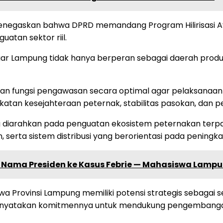
menegaskan bahwa DPRD memandang Program Hilirisasi A
atan sektor riil.
agar Lampung tidak hanya berperan sebagai daerah prod
kan fungsi pengawasan secara optimal agar pelaksanaan
atan kesejahteraan peternak, stabilitas pasokan, dan
ng diarahkan pada penguatan ekosistem peternakan terpa
 serta sistem distribusi yang berorientasi pada peningka
 Nama Presiden ke Kasus Febrie — Mahasiswa Lam
Provinsi Lampung memiliki potensi strategis sebagai se
enyatakan komitmennya untuk mendukung pengembangan i