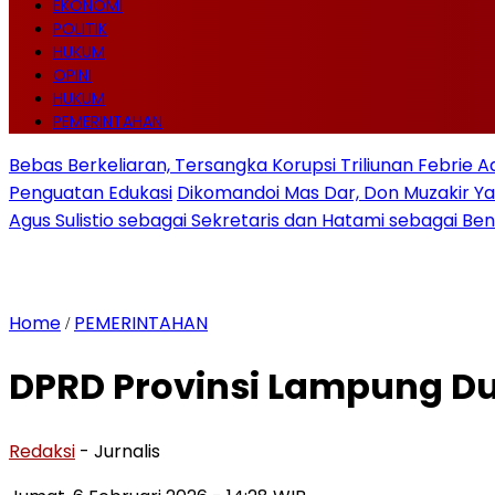
EKONOMI
POLITIK
HUKUM
OPINI
HUKUM
PEMERINTAHAN
Bebas Berkeliaran, Tersangka Korupsi Triliunan Febrie 
Penguatan Edukasi
Dikomandoi Mas Dar, Don Muzakir Ya
Agus Sulistio sebagai Sekretaris dan Hatami sebagai Be
Home
PEMERINTAHAN
/
DPRD Provinsi Lampung Du
Redaksi
- Jurnalis