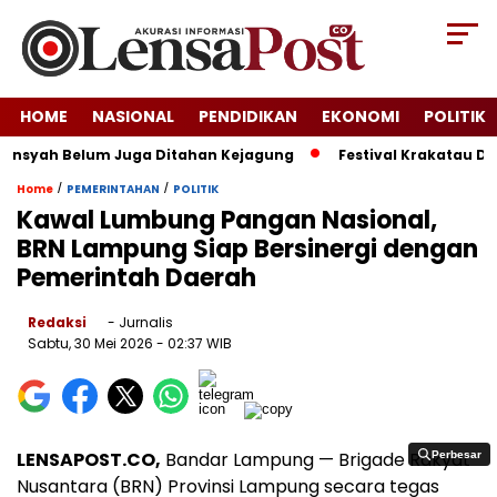
HOME
NASIONAL
PENDIDIKAN
EKONOMI
POLITIK
ansyah Belum Juga Ditahan Kejagung
Festival Krakatau Dini
/
/
Home
PEMERINTAHAN
POLITIK
Kawal Lumbung Pangan Nasional,
BRN Lampung Siap Bersinergi dengan
Pemerintah Daerah
Redaksi
- Jurnalis
Sabtu, 30 Mei 2026
- 02:37 WIB
LENSAPOST.CO,
Bandar Lampung — Brigade Rakyat
Perbesar
Perbesar
Nusantara (BRN) Provinsi Lampung secara tegas