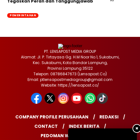
Tegaskan Peran dan Tanggungjawab
PEMERINTAHAN
PT. LENSAPOST MEDIA GROUP
Alamat: Jl. P. Tirtayasa Gg. H.M Noor No.1, Sukabumi,
Kec. Sukabumi, Kota Bandar Lampung,
Provinsi Lampung 35122
Telepon: 08786847673 (Lensapost.Co)
Email: ptlensapostmediagroup@gmail.com
Website: https://lensapost.co/
COMPANY PROFILE PERUSAHAAN
REDAKSI
CONTACT
INDEX BERITA
✖
PEDOMAN WARTAWAN