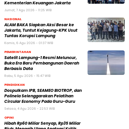
Kementerian Keuangan Jakarta
Jumat, 7 Agu 2026 - 11:25 WIB
NASIONAL
ALAM BAKA Siapkan Aksi Besar ke
Jakarta, Tuntut Kejagung-KPK Usut
Tuntas Korupsi Lampung
Kamis, 6 Agu 2026 - 01:37 WIB
PEMERINTAHAN
Satelit Lampung-1 Resmi Meluncur,
Buka Era Baru Pembangunan Daerah
Berbasis Data
Rabu, 5 Agu 2026 - 15:47 WIB
PENDIDIKAN
Dospulkam IPB, SEAMEO BIOTROP, dan
Polinela Selenggarakan Pelatihan
Circular Economy Pada Guru-Guru
Selasa, 4 Agu 2026 - 22:53 WIB
OPINI
Hibah Rp60 Miliar Senyap, Rp35 Miliar
Riuh: Menagih Ulang Anatomi Kritik