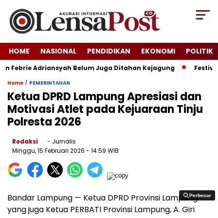
HOME
NASIONAL
PENDIDIKAN
EKONOMI
POLITIK
n Febrie Adriansyah Belum Juga Ditahan Kejagung
Festival K
/
Home
PEMERINTAHAN
Ketua DPRD Lampung Apresiasi dan
Motivasi Atlet pada Kejuaraan Tinju
Polresta 2026
Redaksi
- Jurnalis
Minggu, 15 Februari 2026
- 14:59 WIB
Bandar Lampung — Ketua DPRD Provinsi Lampung
Perbesar
Perbesar
yang juga Ketua PERBATI Provinsi Lampung, A. Giri