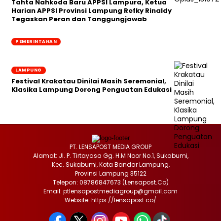
Tahta Nahkoda Baru APPSI Lampura, Ketua
Harian APPSI Provinsi Lampung Refky Rinaldy
Tegaskan Peran dan Tanggungjawab
PEMERINTAHAN
LAMPUNG
Festival Krakatau Dinilai Masih Seremonial,
Klasika Lampung Dorong Penguatan Edukasi
PT. LENSAPOST MEDIA GROUP
Alamat: Jl. P. Tirtayasa Gg. H.M Noor No.1, Sukabumi,
Kec. Sukabumi, Kota Bandar Lampung,
Provinsi Lampung 35122
Telepon: 08786847673 (Lensapost.Co)
Email: ptlensapostmediagroup@gmail.com
Website: https://lensapost.co/