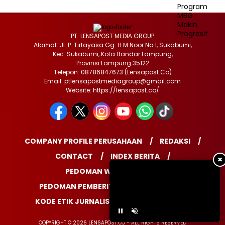
PT. LENSAPOST MEDIA GROUP
Alamat: Jl. P. Tirtayasa Gg. H.M Noor No.1, Sukabumi,
Kec. Sukabumi, Kota Bandar Lampung,
Provinsi Lampung 35122
Telepon: 08786847673 (Lensapost.Co)
Email: ptlensapostmediagroup@gmail.com
Website: https://lensapost.co/
COMPANY PROFILE PERUSAHAAN
REDAKSI
CONTACT
INDEX BERITA
✖
PEDOMAN WARTAWAN
PEDOMAN PEMBERITAAN MEDIA SIBER
KODE ETIK JURNALISTIK
DISCLAIMER
COPYRIGHT © 2026 LENSAPOST.CO - ALL RIGHTS RESERVED