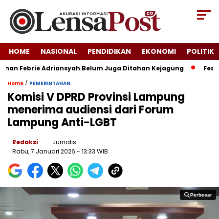
HOME
NASIONAL
PENDIDIKAN
EKONOMI
POLITIK
nan Febrie Adriansyah Belum Juga Ditahan Kejagung
Festival
/
Home
PEMERINTAHAN
Komisi V DPRD Provinsi Lampung
menerima audiensi dari Forum
Lampung Anti-LGBT
Redaksi
- Jurnalis
Rabu, 7 Januari 2026
- 13:33 WIB
Perbesar
Perbesar