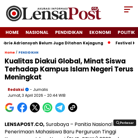
HOME
NASIONAL
PENDIDIKAN
EKONOMI
POLITIK
brie Adriansyah Belum Juga Ditahan Kejagung
Festival Krak
/
Home
PENDIDIKAN
Kualitas Diakui Global, Minat Siswa
Terhadap Kampus Islam Negeri Terus
Meningkat
Redaksi
- Jurnalis
Jumat, 3 April 2026
- 20:44 WIB
LENSAPOST.CO,
Surabaya – Panitia Nasional
Perbesar
Perbesar
Penerimaan Mahasiswa Baru Perguruan Tinggi