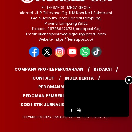
PT. LENSAPOST MEDIA GROUP
Alamat: Jl. P. Tirtayasa Gg. H.M Noor No.1, Sukabumi,
Kec. Sukabumi, Kota Bandar Lampung,
Provinsi Lampung 35122
Telepon: 08786847673 (Lensapost.Co)
Email: ptlensapostmediagroup@gmail.com
Website: https://lensapost.co/
COMPANY PROFILE PERUSAHAAN
REDAKSI
CONTACT
INDEX BERITA
✖
PEDOMAN WARTAWAN
PEDOMAN PEMBERITAAN MEDIA SIBER
KODE ETIK JURNALISTIK
DISCLAIMER
COPYRIGHT © 2026 LENSAPOST.CO - ALL RIGHTS RESERVED