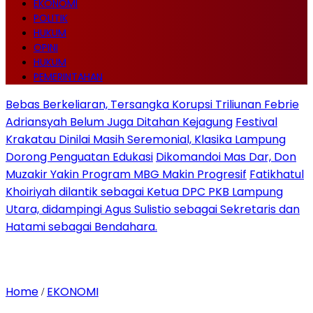
EKONOMI
POLITIK
HUKUM
OPINI
HUKUM
PEMERINTAHAN
Bebas Berkeliaran, Tersangka Korupsi Triliunan Febrie
Adriansyah Belum Juga Ditahan Kejagung
Festival
Krakatau Dinilai Masih Seremonial, Klasika Lampung
Dorong Penguatan Edukasi
Dikomandoi Mas Dar, Don
Muzakir Yakin Program MBG Makin Progresif
Fatikhatul
Khoiriyah dilantik sebagai Ketua DPC PKB Lampung
Utara, didampingi Agus Sulistio sebagai Sekretaris dan
Hatami sebagai Bendahara.
Home
EKONOMI
/