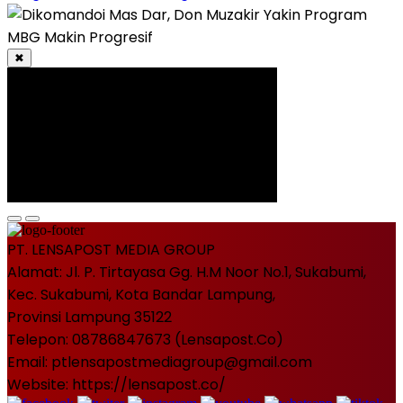
✖
PT. LENSAPOST MEDIA GROUP
Alamat: Jl. P. Tirtayasa Gg. H.M Noor No.1, Sukabumi,
Kec. Sukabumi, Kota Bandar Lampung,
Provinsi Lampung 35122
Telepon: 08786847673 (Lensapost.Co)
Email: ptlensapostmediagroup@gmail.com
Website: https://lensapost.co/