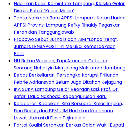
Hadirkan Kadis Kominfotik Lampung, Klasika Gelar
Diskusi Publik ‘Kuasa Media’
Tahta Nahkoda Baru APPSI Lampura, Ketua Harian
APPSI Provinsi Lampung Refky Rinaldy Tegaskan
Peran dan Tanggungjawab
Prabowo Sebut Jurnalis dan LSM “Londo Ireng”,
Jurnalis LENSAPOST: Ini Melukai Kemerdekaan
Pers
NU Bukan Warisan, Tapi Amanah: Catatan
Seorang Nahdliyin Menjelang Muktamar Jombang
Bebas Berkeliaran, Tersangka Korupsi Triliunan
Febrie Adriansyah Belum Juga Ditahan Kejagung
IKA SUKA Lampung Gelar Reorganisasi, Prof. Dr.
Safari Daud Nakhodai Kepengurusan Baru
Kolaborasi Kebaikan: Kita Bersuara, Kelas Impian,
Fino Badut, dan BEM UIM Hadirkan Keceriaan
Lewat Literasi di Desa Tajimalela
Partai Koalisi Serahkan Berkas Calon Wakil Bupati