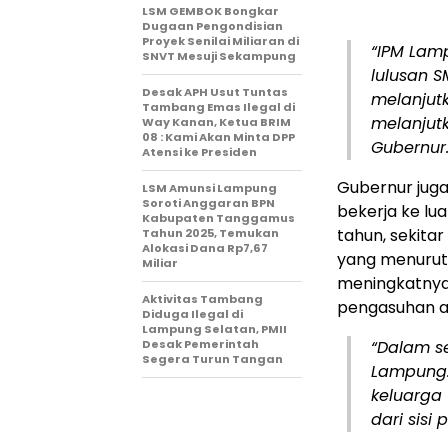
LSM GEMBOK Bongkar
Dugaan Pengondisian
Proyek Senilai Miliaran di
“IPM Lamp
SNVT Mesuji Sekampung
lulusan S
Desak APH Usut Tuntas
melanjutk
Tambang Emas Ilegal di
melanjutk
Way Kanan, Ketua BRIM
08 : Kami Akan Minta DPP
Gubernur
Atensi ke Presiden
Gubernur jug
LSM Amunsi Lampung
Soroti Anggaran BPN
bekerja ke lu
Kabupaten Tanggamus
tahun, sekita
Tahun 2025, Temukan
Alokasi Dana Rp7,67
yang menurutn
Miliar
meningkatnya
Aktivitas Tambang
pengasuhan a
Diduga Ilegal di
Lampung Selatan, PMII
Desak Pemerintah
“Dalam se
Segera Turun Tangan
Lampung.
keluarga
dari sisi