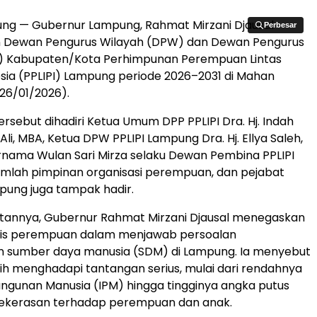
ng — Gubernur Lampung, Rahmat Mirzani Djausal
Perbesar
Perbesar
Dewan Pengurus Wilayah (DPW) dan Dewan Pengurus
 Kabupaten/Kota Perhimpunan Perempuan Lintas
esia (PPLIPI) Lampung periode 2026–2031 di Mahan
(26/01/2026).
rsebut dihadiri Ketua Umum DPP PPLIPI Dra. Hj. Indah
i, MBA, Ketua DPW PPLIPI Lampung Dra. Hj. Ellya Saleh,
urnama Wulan Sari Mirza selaku Dewan Pembina PPLIPI
umlah pimpinan organisasi perempuan, dan pejabat
ung juga tampak hadir.
annya, Gubernur Rahmat Mirzani Djausal menegaskan
gis perempuan dalam menjawab persoalan
sumber daya manusia (SDM) di Lampung. Ia menyebut
h menghadapi tantangan serius, mulai dari rendahnya
gunan Manusia (IPM) hingga tingginya angka putus
kekerasan terhadap perempuan dan anak.