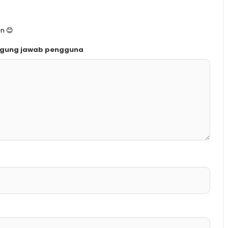
n 😊
ggung jawab pengguna