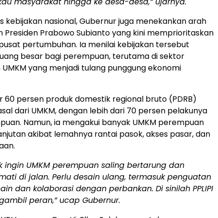
au masyarakat hingga ke desa-desa,” ujarnya.
 kebijakan nasional, Gubernur juga menekankan arah
Presiden Prabowo Subianto yang kini memprioritaskan
pusat pertumbuhan. Ia menilai kebijakan tersebut
ang besar bagi perempuan, terutama di sektor
n UMKM yang menjadi tulang punggung ekonomi
tar 60 persen produk domestik regional bruto (PDRB)
al dari UMKM, dengan lebih dari 70 persen pelakunya
puan. Namun, ia mengakui banyak UMKM perempuan
njutan akibat lemahnya rantai pasok, akses pasar, dan
aan.
dak ingin UMKM perempuan saling bertarung dan
mati di jalan. Perlu desain ulang, termasuk penguatan
ain dan kolaborasi dengan perbankan. Di sinilah PPLIPI
gambil peran,” ucap Gubernur.