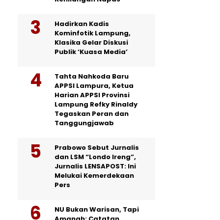
Hadirkan Kadis
Kominfotik Lampung,
Klasika Gelar Diskusi
Publik ‘Kuasa Media’
Tahta Nahkoda Baru
APPSI Lampura, Ketua
Harian APPSI Provinsi
Lampung Refky Rinaldy
Tegaskan Peran dan
Tanggungjawab
Prabowo Sebut Jurnalis
dan LSM “Londo Ireng”,
Jurnalis LENSAPOST: Ini
Melukai Kemerdekaan
Pers
NU Bukan Warisan, Tapi
Amanah: Catatan