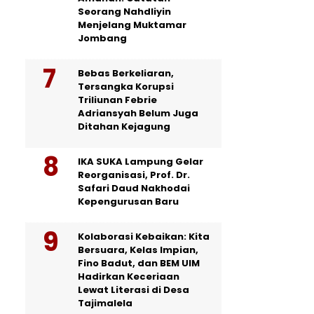
Seorang Nahdliyin
Menjelang Muktamar
Jombang
Bebas Berkeliaran,
Tersangka Korupsi
Triliunan Febrie
Adriansyah Belum Juga
Ditahan Kejagung
IKA SUKA Lampung Gelar
Reorganisasi, Prof. Dr.
Safari Daud Nakhodai
Kepengurusan Baru
Kolaborasi Kebaikan: Kita
Bersuara, Kelas Impian,
Fino Badut, dan BEM UIM
Hadirkan Keceriaan
Lewat Literasi di Desa
Tajimalela