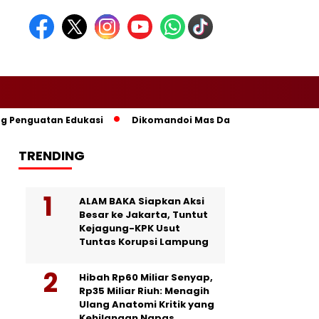
nguatan Edukasi
Dikomandoi Mas Dar, Don Muzakir Yakin Pr
TRENDING
ALAM BAKA Siapkan Aksi
Besar ke Jakarta, Tuntut
Kejagung-KPK Usut
Tuntas Korupsi Lampung
Hibah Rp60 Miliar Senyap,
Rp35 Miliar Riuh: Menagih
Ulang Anatomi Kritik yang
Kehilangan Napas