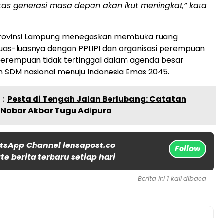
tas generasi masa depan akan ikut meningkat,” kata
rovinsi Lampung menegaskan membuka ruang
luas-luasnya dengan PPLIPI dan organisasi perempuan
perempuan tidak tertinggal dalam agenda besar
SDM nasional menuju Indonesia Emas 2045.
:
Pesta di Tengah Jalan Berlubang: Catatan
s Nobar Akbar Tugu Adipura
tsApp Channel lensapost.co
Follow
e berita terbaru setiap hari
Berita ini 1 kali dibaca