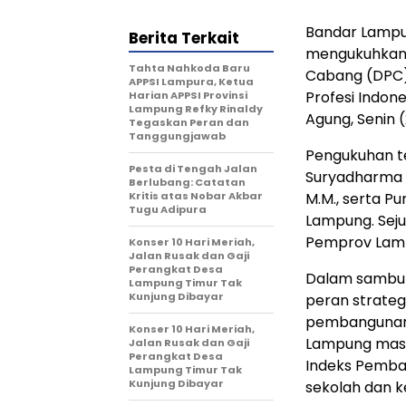
Bandar Lampu
Berita Terkait
mengukuhkan 
Tahta Nahkoda Baru
Cabang (DPC)
APPSI Lampura, Ketua
Profesi Indon
Harian APPSI Provinsi
Lampung Refky Rinaldy
Agung, Senin 
Tegaskan Peran dan
Tanggungjawab
Pengukuhan te
Pesta di Tengah Jalan
Suryadharma Al
Berlubang: Catatan
Kritis atas Nobar Akbar
M.M., serta P
Tugu Adipura
Lampung. Sej
Pemprov Lamp
Konser 10 Hari Meriah,
Jalan Rusak dan Gaji
Perangkat Desa
Dalam sambut
Lampung Timur Tak
Kunjung Dibayar
peran strate
pembangunan 
Konser 10 Hari Meriah,
Lampung masi
Jalan Rusak dan Gaji
Perangkat Desa
Indeks Pemban
Lampung Timur Tak
Kunjung Dibayar
sekolah dan 