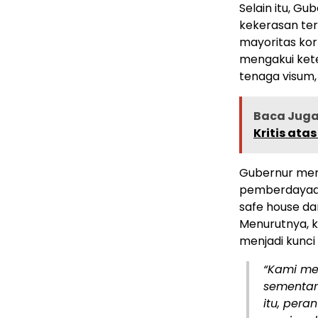
Selain itu, G
kekerasan te
mayoritas ko
mengakui kete
tenaga visum,
Baca Juga 
Kritis ata
Gubernur mend
pemberdayaa
safe house d
Menurutnya, 
menjadi kunci
“Kami me
sementar
itu, pera