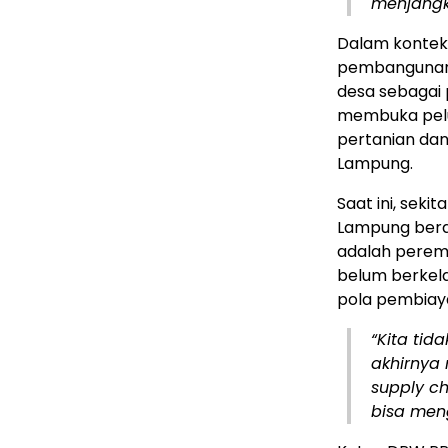
menjangk
Dalam konteks
pembangunan 
desa sebagai 
membuka pelu
pertanian da
Lampung.
Saat ini, seki
Lampung beras
adalah perem
belum berkela
pola pembiay
“Kita ti
akhirnya 
supply ch
bisa men