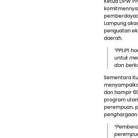
Ketua DPW PPL
komitmennya 
pemberdayaan
Lampung akan
penguatan eko
daerah.
“PPLIPI h
untuk me
dan berku
Sementara itu
menyampaikan 
dan hampir 60
program utam
perempuan, p
penghargaan b
“Pemberd
perempua