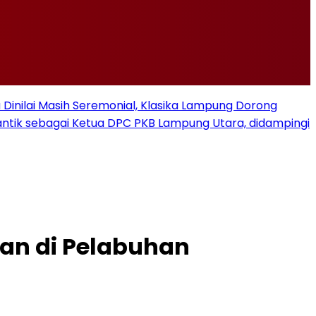
u Dinilai Masih Seremonial, Klasika Lampung Dorong
ilantik sebagai Ketua DPC PKB Lampung Utara, didampingi
an di Pelabuhan