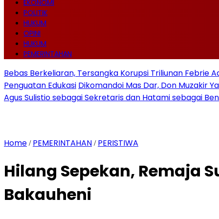
EKONOMI
POLITIK
HUKUM
OPINI
HUKUM
PEMERINTAHAN
Bebas Berkeliaran, Tersangka Korupsi Triliunan Febrie 
Penguatan Edukasi
Dikomandoi Mas Dar, Don Muzakir Ya
Agus Sulistio sebagai Sekretaris dan Hatami sebagai Be
Home
PEMERINTAHAN
PERISTIWA
/
/
Hilang Sepekan, Remaja 
Bakauheni