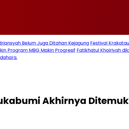
Adriansyah Belum Juga Ditahan Kejagung
Festival Krakata
kin Program MBG Makin Progresif
Fatikhatul Khoiriyah d
ndahara.
Sukabumi Akhirnya Ditemuk