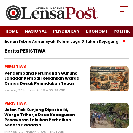
HOME
NASIONAL
PENDIDIKAN
EKONOMI
POLITIK
iliunan Febrie Adriansyah Belum Juga Ditahan Kejagung
Fes
Berita
PERISTIWA
PERISTIWA
Pengembang Perumahan Gunung
Langgar Kembali Resahkan Warga,
Ormas Desak Penindakan Tegas
Selasa, 27 Januari 2026 - 02:38 WIB
PERISTIWA
Jalan Tak Kunjung Diperbaiki,
Warga Triharjo Desa Kebagusan
Pesawaran Lakukan Perbaikan
Secara Swadaya
Minggu, 25 Januari 2026 - 11:54 WIB