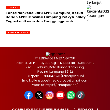
DAERAH
Tahta Nahkoda Baru APPSI Lampura, Ketua
Harian APPSI Provinsi Lampung Refky Rinaldy
Tegaskan Peran dan Tanggungjawab
PEMERINTAHAN
PT. LENSAPOST MEDIA GROUP
Alamat: Jl. P. Tirtayasa Gg. H.M Noor No.1, Sukabumi,
Kec. Sukabumi, Kota Bandar Lampung,
Provinsi Lampung 35122
Telepon: 08786847673 (Lensapost.Co)
Email: ptlensapostmediagroup@gmail.com
Website: https://lensapost.co/
COMPANY PROFILE PERUSAHAAN
REDAKSI