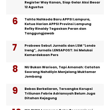
Register Way Kanan, Siap Gelar Aksi Besar
12 Agustus
Tahta Nahkoda Baru APPSI Lampura,
Ketua Harian APPSI Provinsi Lampung
Refky Rinaldy Tegaskan Peran dan
Tanggungjawab
Prabowo Sebut Jurnalis dan LSM “Londo
Ireng”, Jurnalis LENSAPOST: Ini Melukai
Kemerdekaan Pers
NU Bukan Warisan, Tapi Amanah: Catatan
Seorang Nahdliyin Menjelang Muktamar
Jombang
Bebas Berkeliaran, Tersangka Korupsi
Triliunan Febrie Adriansyah Belum Juga
Ditahan Kejagung