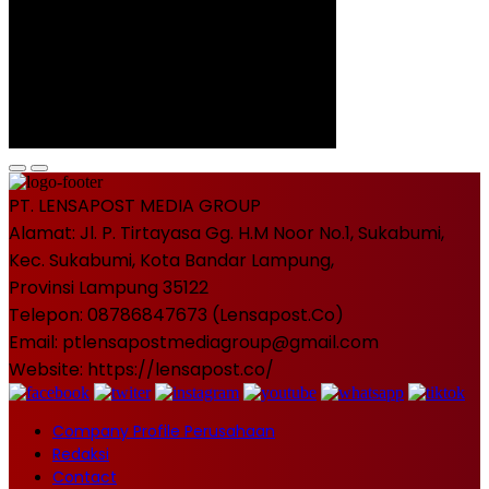
PT. LENSAPOST MEDIA GROUP
Alamat: Jl. P. Tirtayasa Gg. H.M Noor No.1, Sukabumi,
Kec. Sukabumi, Kota Bandar Lampung,
Provinsi Lampung 35122
Telepon: 08786847673 (Lensapost.Co)
Email: ptlensapostmediagroup@gmail.com
Website: https://lensapost.co/
Company Profile Perusahaan
Redaksi
Contact