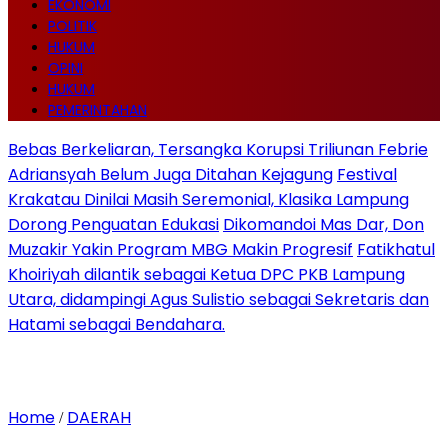
EKONOMI
POLITIK
HUKUM
OPINI
HUKUM
PEMERINTAHAN
Bebas Berkeliaran, Tersangka Korupsi Triliunan Febrie
Adriansyah Belum Juga Ditahan Kejagung
Festival
Krakatau Dinilai Masih Seremonial, Klasika Lampung
Dorong Penguatan Edukasi
Dikomandoi Mas Dar, Don
Muzakir Yakin Program MBG Makin Progresif
Fatikhatul
Khoiriyah dilantik sebagai Ketua DPC PKB Lampung
Utara, didampingi Agus Sulistio sebagai Sekretaris dan
Hatami sebagai Bendahara.
Home
DAERAH
/