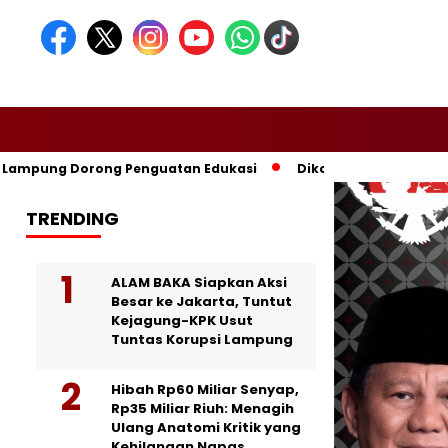
ampung Dorong Penguatan Edukasi
Dikomandoi Mas Dar, Don M
TRENDING
ALAM BAKA Siapkan Aksi
Besar ke Jakarta, Tuntut
Kejagung-KPK Usut
Tuntas Korupsi Lampung
Hibah Rp60 Miliar Senyap,
Rp35 Miliar Riuh: Menagih
Ulang Anatomi Kritik yang
Kehilangan Napas