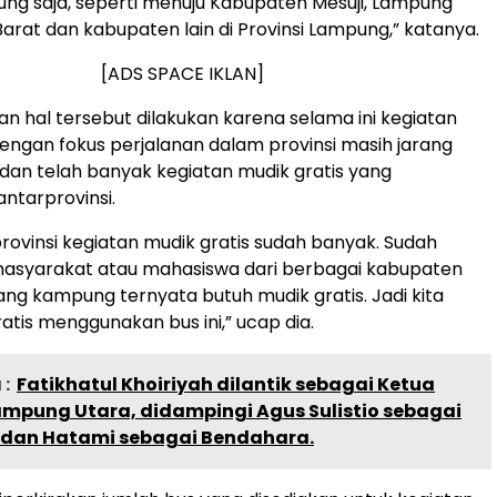
ung saja, seperti menuju Kabupaten Mesuji, Lampung
 Barat dan kabupaten lain di Provinsi Lampung,” katanya.
[ADS SPACE IKLAN]
an hal tersebut dilakukan karena selama ini kegiatan
dengan fokus perjalanan dalam provinsi masih jarang
 dan telah banyak kegiatan mudik gratis yang
antarprovinsi.
provinsi kegiatan mudik gratis sudah banyak. Sudah
masyarakat atau mahasiswa dari berbagai kabupaten
ng kampung ternyata butuh mudik gratis. Jadi kita
atis menggunakan bus ini,” ucap dia.
:
Fatikhatul Khoiriyah dilantik sebagai Ketua
ampung Utara, didampingi Agus Sulistio sebagai
s dan Hatami sebagai Bendahara.