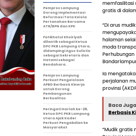
memfasilitasi
Pemprov Lampung
gratis di da
Dorong Implementasi
Reformasi Tata Kelola
Pertanahan Bersama
“Di arus mudi
ATR/BPN dan KPK
mengupayakan
Fatikhatul Khoiriyah
halaman selain
dilantik sebagai Ketua
moda transport
DPC PKB Lampung Utara,
didampingi Agus Sulistio
Perhubungan 
sebagai Sekretaris dan
Hatami sebagai
Bandarlampun
Bendahara.
Ia mengatakan
Pemprov Lampung
Perkuat Pengelolaan
perjalanan m
APBD Berbasis Kinerja
provinsi (AKDP
untuk Dorong
Pembangunan
Berkualitas
Baca Juga 
Peringati Harlah ke-28,
Berbasis 
Ketua DPC PKB Lampung
Utara Ajak Kader
Perkuat Pengabdian ke
Masyarakat
“Mudik gratis