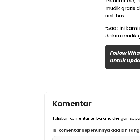
Menurut dia, 
mudik gratis 
unit bus.
“Saat ini kam
dalam mudik g
Follow Wha
untuk updat
Komentar
Tuliskan komentar terbaikmu dengan sopa
Isi komentar sepenuhnya adalah tan