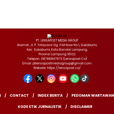
PT. LENSAPOST MEDIA GROUP
Alamat: Jl. P. Tirtayasa Gg. H.M Noor No.1, Sukabumi,
Kec. Sukabumi, Kota Bandar Lampung,
Provinsi Lampung 35122
Telepon: 08786847673 (Lensapost.Co)
Email: ptlensapostmediagroup@gmail.com
Website: https://lensapost.co/
I
CONTACT
INDEX BERITA
PEDOMAN WARTAWAN
KODE ETIK JURNALISTIK
DISCLAIMER