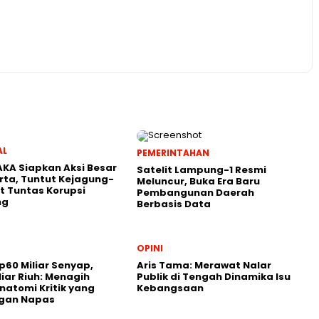
AL
PEMERINTAHAN
KA Siapkan Aksi Besar
Satelit Lampung-1 Resmi
rta, Tuntut Kejagung-
Meluncur, Buka Era Baru
t Tuntas Korupsi
Pembangunan Daerah
ng
Berbasis Data
OPINI
p60 Miliar Senyap,
Aris Tama: Merawat Nalar
liar Riuh: Menagih
Publik di Tengah Dinamika Isu
natomi Kritik yang
Kebangsaan
ngan Napas