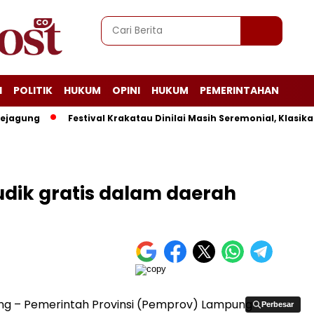
I
POLITIK
HUKUM
OPINI
HUKUM
PEMERINTAHAN
ung
Festival Krakatau Dinilai Masih Seremonial, Klasika L
dik gratis dalam daerah
g – Pemerintah Provinsi (Pemprov) Lampung
Perbesar
Perbesar