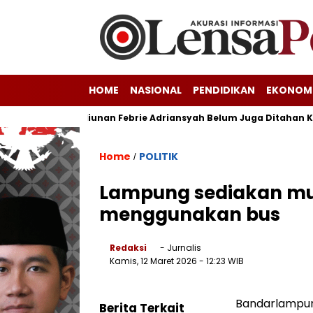
HOME
NASIONAL
PENDIDIKAN
EKONOM
a Korupsi Triliunan Febrie Adriansyah Belum Juga Ditahan Kejag
Home
POLITIK
/
Lampung sediakan mu
menggunakan bus
Redaksi
- Jurnalis
Kamis, 12 Maret 2026
- 12:23 WIB
Bandarlampun
Berita Terkait