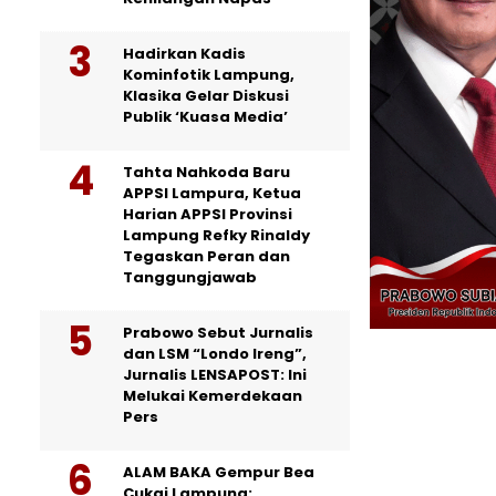
Hadirkan Kadis
Kominfotik Lampung,
Klasika Gelar Diskusi
Publik ‘Kuasa Media’
Tahta Nahkoda Baru
APPSI Lampura, Ketua
Harian APPSI Provinsi
Lampung Refky Rinaldy
Tegaskan Peran dan
Tanggungjawab
Prabowo Sebut Jurnalis
dan LSM “Londo Ireng”,
Jurnalis LENSAPOST: Ini
Melukai Kemerdekaan
Pers
ALAM BAKA Gempur Bea
Cukai Lampung: