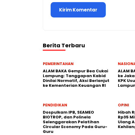
Berita Terbaru
PEMERINTAHAN
NASION
ALAM BAKA Gempur Bea Cukai
ALAM BA
Lampung: Tanggapan Kabid
ke Jaka
Dinilai Normatif, Aksi Berlanjut
KPK Usu
ke Kementerian Keuangan RI
Lampu
PENDIDIKAN
OPINI
Dospulkam IPB, SEAMEO
Hibah R
BIOTROP, dan Polinela
Rp35 Mi
Selenggarakan Pelatihan
Ulang A
Circular Economy Pada Guru-
Kehila
Guru