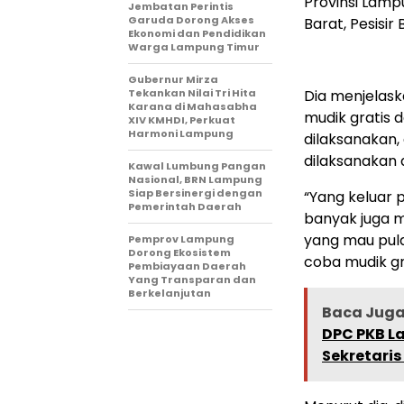
Provinsi Lamp
Jembatan Perintis
Garuda Dorong Akses
Barat, Pesisir
Ekonomi dan Pendidikan
Warga Lampung Timur
Gubernur Mirza
Tekankan Nilai Tri Hita
Dia menjelask
Karana di Mahasabha
mudik gratis 
XIV KMHDI, Perkuat
Harmoni Lampung
dilaksanakan,
dilaksanakan 
Kawal Lumbung Pangan
Nasional, BRN Lampung
Siap Bersinergi dengan
“Yang keluar 
Pemerintah Daerah
banyak juga 
yang mau pula
Pemprov Lampung
Dorong Ekosistem
coba mudik gr
Pembiayaan Daerah
Yang Transparan dan
Berkelanjutan
Baca Juga 
DPC PKB L
Sekretari