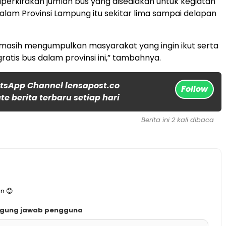
diperkirakan jumlah bus yang disediakan untuk kegiatan
dalam Provinsi Lampung itu sekitar lima sampai delapan
i masih mengumpulkan masyarakat yang ingin ikut serta
ratis bus dalam provinsi ini,” tambahnya.
tsApp Channel lensapost.co
Follow
e berita terbaru setiap hari
Berita ini 2 kali dibaca
n 😊
ggung jawab pengguna