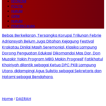
EKONOMI
POLITIK
HUKUM
OPINI
HUKUM
PEMERINTAHAN
Bebas Berkeliaran, Tersangka Korupsi Triliunan Febrie
Adriansyah Belum Juga Ditahan Kejagung
Festival
Krakatau Dinilai Masih Seremonial, Klasika Lampung
Dorong Penguatan Edukasi
Dikomandoi Mas Dar, Don
Muzakir Yakin Program MBG Makin Progresif
Fatikhatul
Khoiriyah dilantik sebagai Ketua DPC PKB Lampung
Utara, didampingi Agus Sulistio sebagai Sekretaris dan
Hatami sebagai Bendahara.
Home
DAERAH
/