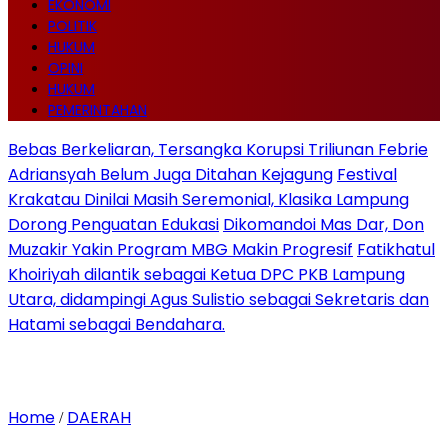
EKONOMI
POLITIK
HUKUM
OPINI
HUKUM
PEMERINTAHAN
Bebas Berkeliaran, Tersangka Korupsi Triliunan Febrie
Adriansyah Belum Juga Ditahan Kejagung
Festival
Krakatau Dinilai Masih Seremonial, Klasika Lampung
Dorong Penguatan Edukasi
Dikomandoi Mas Dar, Don
Muzakir Yakin Program MBG Makin Progresif
Fatikhatul
Khoiriyah dilantik sebagai Ketua DPC PKB Lampung
Utara, didampingi Agus Sulistio sebagai Sekretaris dan
Hatami sebagai Bendahara.
Home
DAERAH
/