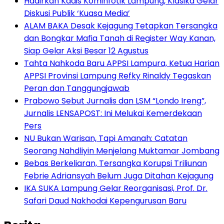
Hadirkan Kadis Kominfotik Lampung, Klasika Gelar
Diskusi Publik ‘Kuasa Media’
ALAM BAKA Desak Kejagung Tetapkan Tersangka
dan Bongkar Mafia Tanah di Register Way Kanan,
Siap Gelar Aksi Besar 12 Agustus
Tahta Nahkoda Baru APPSI Lampura, Ketua Harian
APPSI Provinsi Lampung Refky Rinaldy Tegaskan
Peran dan Tanggungjawab
Prabowo Sebut Jurnalis dan LSM “Londo Ireng”,
Jurnalis LENSAPOST: Ini Melukai Kemerdekaan
Pers
NU Bukan Warisan, Tapi Amanah: Catatan
Seorang Nahdliyin Menjelang Muktamar Jombang
Bebas Berkeliaran, Tersangka Korupsi Triliunan
Febrie Adriansyah Belum Juga Ditahan Kejagung
IKA SUKA Lampung Gelar Reorganisasi, Prof. Dr.
Safari Daud Nakhodai Kepengurusan Baru