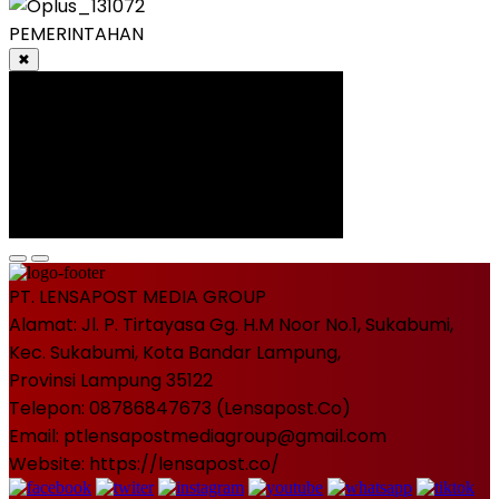
PEMERINTAHAN
✖
PT. LENSAPOST MEDIA GROUP
Alamat: Jl. P. Tirtayasa Gg. H.M Noor No.1, Sukabumi,
Kec. Sukabumi, Kota Bandar Lampung,
Provinsi Lampung 35122
Telepon: 08786847673 (Lensapost.Co)
Email: ptlensapostmediagroup@gmail.com
Website: https://lensapost.co/