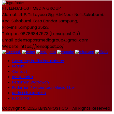
PT. LENSAPOST MEDIA GROUP
Alamat: Jl. P. Tirtayasa Gg. H.M Noor No.1, Sukabumi,
Kec. Sukabumi, Kota Bandar Lampung,
Provinsi Lampung 35122
Telepon: 08786847673 (Lensapost.Co)
Email: ptlensapostmediagroup@gmail.com
Website: https://lensapost.co/
Company Profile Perusahaan
Redaksi
Contact
Index Berita
Pedoman Wartawan
Pedoman Pemberitaan Media Siber
Kode Etik Jurnalistik
Disclaimer
Copyright © 2026 LENSAPOST.CO - All Rights Reserved