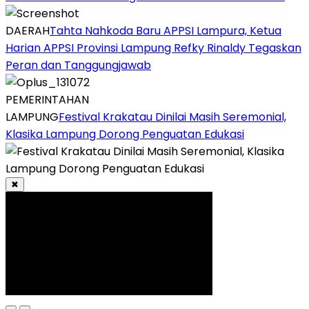
DAERAH
Tahta Nahkoda Baru APPSI Lampura, Ketua
Harian APPSI Provinsi Lampung Refky Rinaldy Tegaskan
Peran dan Tanggungjawab
PEMERINTAHAN
LAMPUNG
Festival Krakatau Dinilai Masih Seremonial,
Klasika Lampung Dorong Penguatan Edukasi
✖