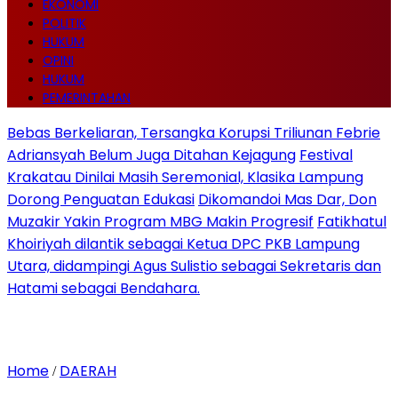
EKONOMI
POLITIK
HUKUM
OPINI
HUKUM
PEMERINTAHAN
Bebas Berkeliaran, Tersangka Korupsi Triliunan Febrie
Adriansyah Belum Juga Ditahan Kejagung
Festival
Krakatau Dinilai Masih Seremonial, Klasika Lampung
Dorong Penguatan Edukasi
Dikomandoi Mas Dar, Don
Muzakir Yakin Program MBG Makin Progresif
Fatikhatul
Khoiriyah dilantik sebagai Ketua DPC PKB Lampung
Utara, didampingi Agus Sulistio sebagai Sekretaris dan
Hatami sebagai Bendahara.
Home
DAERAH
/