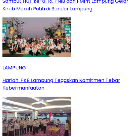
Sambut HUT ke-81 RI, PNIB dan FMPN Lampung Gelar
Kirab Merah Putih di Bandar Lampung
LAMPUNG
Harlah, PKB Lampung Tegaskan Komitmen Tebar
Kebermanfaatan