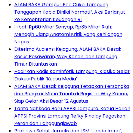
ALAM BAKA Gempur Bea Cukai Lampung:
Tanggapan Kabid Dinilai Normatif, Aksi Berlanjut
ke Kementerian Keuangan RI
Hibah Rp60 Miliar Senyap, Rp35 Miliar Riuh:
Menagih Ulang Anatomi Kritik yang Kehilangan
Napas
Diterima Audiensi Kejagung, ALAM BAKA Desak
Kasus Pesawaran, Way Kanan, dan Lampung
Timur Dituntaskan
Hadirkan Kadis Kominfotik Lampung, Klasika Gelar
Diskusi Publik ‘Kuasa Media’
ALAM BAKA Desak Kejagung Tetapkan Tersangka
dan Bongkar Mafia Tanah di Register Way Kanan,
Siap Gelar Aksi Besar 12 Agustus
Tahta Nahkoda Baru APPSI Lampura, Ketua Harian
APPSI Provinsi Lampung Refky Rinaldy Tegaskan
Peran dan Tanggungjawab
Prabowo Sebut Jurnalis dan LSM “Londo Ireng”,