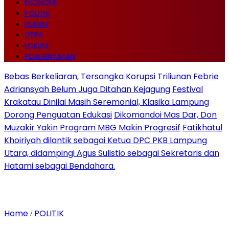
EKONOMI
POLITIK
HUKUM
OPINI
HUKUM
PEMERINTAHAN
Bebas Berkeliaran, Tersangka Korupsi Triliunan Febrie
Adriansyah Belum Juga Ditahan Kejagung
Festival
Krakatau Dinilai Masih Seremonial, Klasika Lampung
Dorong Penguatan Edukasi
Dikomandoi Mas Dar, Don
Muzakir Yakin Program MBG Makin Progresif
Fatikhatul
Khoiriyah dilantik sebagai Ketua DPC PKB Lampung
Utara, didampingi Agus Sulistio sebagai Sekretaris dan
Hatami sebagai Bendahara.
Home
POLITIK
/