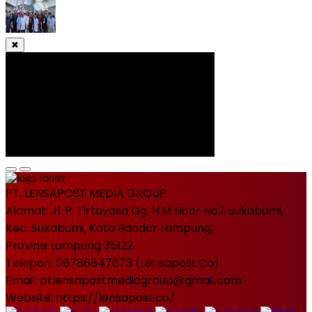
✖
PT. LENSAPOST MEDIA GROUP
Alamat: Jl. P. Tirtayasa Gg. H.M Noor No.1, Sukabumi,
Kec. Sukabumi, Kota Bandar Lampung,
Provinsi Lampung 35122
Telepon: 08786847673 (Lensapost.Co)
Email: ptlensapostmediagroup@gmail.com
Website: https://lensapost.co/