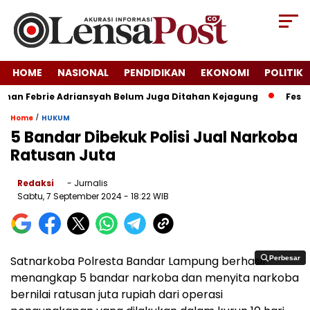
HOME
NASIONAL
PENDIDIKAN
EKONOMI
POLITIK
nan Febrie Adriansyah Belum Juga Ditahan Kejagung
Festiva
/
Home
HUKUM
5 Bandar Dibekuk Polisi Jual Narkoba
Ratusan Juta
Redaksi
- Jurnalis
Sabtu, 7 September 2024
- 18:22 WIB
Satnarkoba Polresta Bandar Lampung berhasil
Perbesar
Perbesar
menangkap 5 bandar narkoba dan menyita narkoba
bernilai ratusan juta rupiah dari operasi