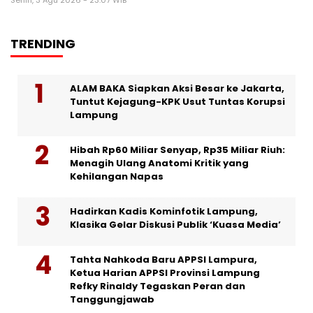
Senin, 3 Agu 2026 - 23:07 WIB
TRENDING
ALAM BAKA Siapkan Aksi Besar ke Jakarta,
Tuntut Kejagung-KPK Usut Tuntas Korupsi
Lampung
Hibah Rp60 Miliar Senyap, Rp35 Miliar Riuh:
Menagih Ulang Anatomi Kritik yang
Kehilangan Napas
Hadirkan Kadis Kominfotik Lampung,
Klasika Gelar Diskusi Publik ‘Kuasa Media’
Tahta Nahkoda Baru APPSI Lampura,
Ketua Harian APPSI Provinsi Lampung
Refky Rinaldy Tegaskan Peran dan
Tanggungjawab